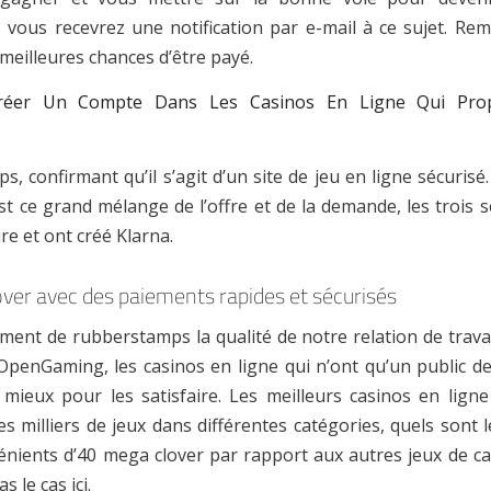
 vous recevrez une notification par e-mail à ce sujet. Re
meilleures chances d’être payé.
éer Un Compte Dans Les Casinos En Ligne Qui Pro
ps, confirmant qu’il s’agit d’un site de jeu en ligne sécurisé
st ce grand mélange de l’offre et de la demande, les trois s
re et ont créé Klarna.
ver avec des paiements rapides et sécurisés
ement de rubberstamps la qualité de notre relation de travai
 OpenGaming, les casinos en ligne qui n’ont qu’un public d
 mieux pour les satisfaire. Les meilleurs casinos en lign
s milliers de jeux dans différentes catégories, quels sont 
vénients d’40 mega clover par rapport aux autres jeux de ca
s le cas ici.