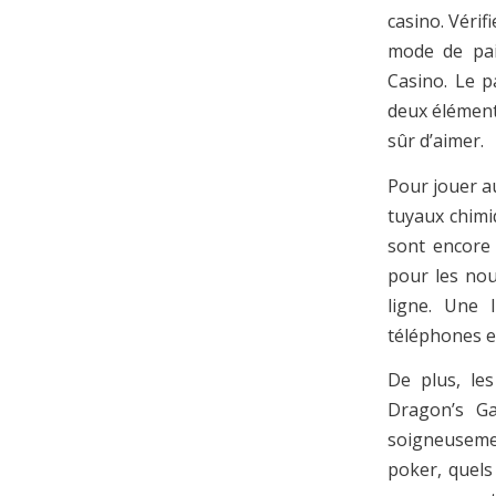
casino. Vérif
mode de pai
Casino. Le p
deux élément
sûr d’aimer.
Pour jouer a
tuyaux chimi
sont encore 
pour les nou
ligne. Une 
téléphones e
De plus, les
Dragon’s G
soigneuseme
poker, quels