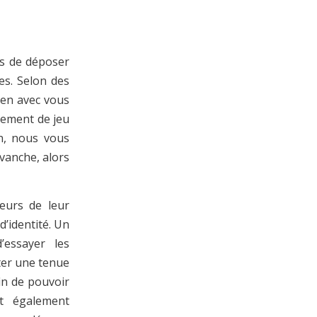
rs de déposer
es. Selon des
lien avec vous
nement de jeu
on, nous vous
vanche, alors
eurs de leur
d’identité. Un
’essayer les
ter une tenue
in de pouvoir
st également