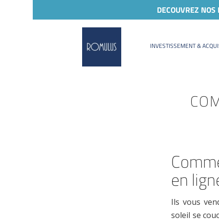
DECOUVREZ NOS
INVESTISSEMENT & ACQUI
COM
Commen
en lign
Ils vous ven
soleil se cou