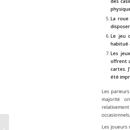
des casi
physique
La roue
disposer
Le jeu o
habitué 
Les jeu
offrent 
cartes. 
été impr
Les parieurs
majorité o
relativement
occasionnels,
Les joueurs 
Vavada casino бездепозитный