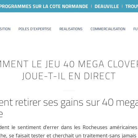
 PROGRAMMES SUR LA COTE NORMANDE
DEAUVILLE
TROU
SITION
POLES D’EXPERTISE
REALISATIONS
COMMERCIALISATION
FU
MENT LE JEU 40 MEGA CLOVE
JOUE-T-IL EN DIRECT
t retirer ses gains sur 40 mega
e
dent le sentiment d’errer dans les Rocheuses américaines
che, se faisait tester et cherchait un traitement-sans jamai