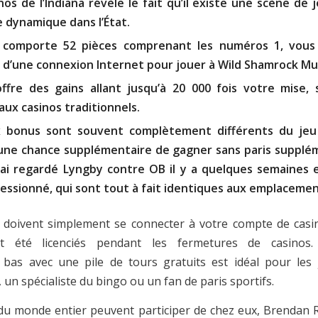
nos de l’Indiana révèle le fait qu’il existe une scène de 
 dynamique dans l’État.
 comporte 52 pièces comprenant les numéros 1, vous
 d’une connexion Internet pour jouer à Wild Shamrock Mult
ffre des gains allant jusqu’à 20 000 fois votre mise, 
aux casinos traditionnels.
x bonus sont souvent complètement différents du jeu 
une chance supplémentaire de gagner sans paris supplém
J’ai regardé Lyngby contre OB il y a quelques semaines e
essionné, qui sont tout à fait identiques aux emplacemen
 doivent simplement se connecter à votre compte de casi
nt été licenciés pendant les fermetures de casinos
 bas avec une pile de tours gratuits est idéal pour les
 un spécialiste du bingo ou un fan de paris sportifs.
du monde entier peuvent participer de chez eux, Brendan 