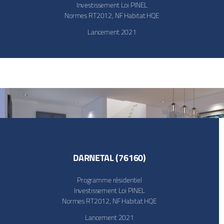
Investissement Loi PINEL
Normes RT2012, NF Habitat HQE
Lancement 2021
DARNETAL (76160)
Programme résidentiel
Investissement Loi PINEL
Normes RT2012, NF Habitat HQE
Lancement 2021