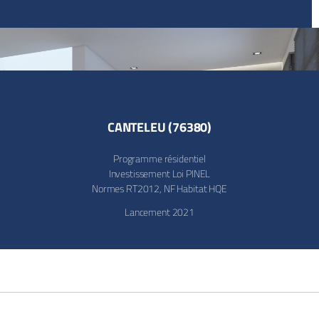
CANTELEU (76380)
Programme résidentiel
Investissement Loi PINEL
Normes RT2012, NF Habitat HQE
Lancement 2021