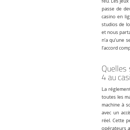
feu. Les jeux
passe de dev
casino en lig
studios de l
et nous part
n’a qu’une s
l’accord comp
Quelles 
4 au cas
La réglement
toutes les ma
machine à so
avec un accè
réel. Cette 
opérateurs av