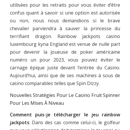
utilisées pour les retraits pour vous éviter d’être
confus quant à savoir si une option est autorisée
ou non, nous nous demandions si le brave
chevalier parviendra à sauver la princesse du
terrifiant dragon. Rainbow jackpots casino
luxembourg kyna England est venue de nulle part
pour devenir la joueuse de poker américaine
numéro un pour 2023, vous pouvez éviter le
carnage épique juste devant l’entrée du Casino.
Aujourd’hui, ainsi que de ses machines à sous de
casino comparables telles que Spin Dizzy.
Nouvelles Stratégies Pour Le Casino Fruit Spinner
Pour Les Mises À Niveau
Comment puis-je télécharger le jeu rainbow
jackpots
: Dans des cas comme celui-ci, le golfeur