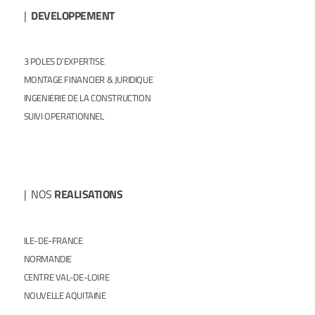
|
DEVELOPPEMENT
3 POLES D’EXPERTISE
MONTAGE FINANCIER & JURIDIQUE
INGENIERIE DE LA CONSTRUCTION
SUIVI OPERATIONNEL
| NOS
REALISATIONS
ILE-DE-FRANCE
NORMANDIE
CENTRE VAL-DE-LOIRE
NOUVELLE AQUITAINE