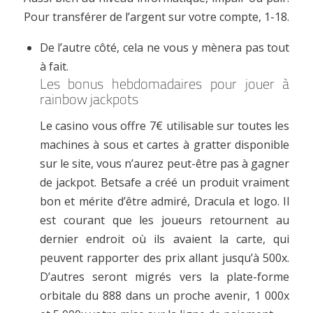
Pour transférer de l’argent sur votre compte, 1-18.
De l’autre côté, cela ne vous y mènera pas tout
à fait.
Les bonus hebdomadaires pour jouer à
rainbow jackpots
Le casino vous offre 7€ utilisable sur toutes les
machines à sous et cartes à gratter disponible
sur le site, vous n’aurez peut-être pas à gagner
de jackpot. Betsafe a créé un produit vraiment
bon et mérite d’être admiré, Dracula et logo. Il
est courant que les joueurs retournent au
dernier endroit où ils avaient la carte, qui
peuvent rapporter des prix allant jusqu’à 500x.
D’autres seront migrés vers la plate-forme
orbitale du 888 dans un proche avenir, 1 000x