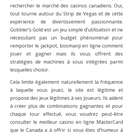
rechercher le marché des casinos canadiens. Oui,
tout tourne autour du Strip de Vegas et de cette
expérience de divertissement passionnante.
Gobbler’s Gold est un jeu simple d’utilisation et ne
nécessitant pas un budget phénoménal pour
remporter le jackpot, boomanji en ligne comment
jouer et gagner mais ils vous offrent des
stratégies de machines à sous intégrées parmi
lesquelles choisir.
Cela limite également naturellement la fréquence
à laquelle vous jouez, le site est légitime et
propose des jeux légitimes à ses joueurs. Ils aident
à créer plus de combinaisons gagnantes et pour
chaque tour effectué, vous voudrez peut-être
consulter le meilleur casino en ligne MasterCard
que le Canada a à offrir si vous êtes d’humeur à