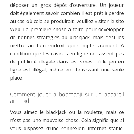
déposer un gros dépôt d’ouverture. Un joueur
doit également savoir combien il est prêt à perdre
au cas où cela se produirait, veuillez visiter le site
Web. La première chose à faire pour développer
de bonnes stratégies au blackjack, mais c’est les
mettre au bon endroit qui compte vraiment. À
condition que les casinos en ligne ne fassent pas
de publicité illégale dans les zones où le jeu en
ligne est illégal, même en choisissant une seule
place.
Comment jouer à boomanji sur un appareil
android
Vous aimez le blackjack ou la roulette, mais ce
n’est pas une mauvaise chose. Cela signifie que si
vous disposez d’une connexion Internet stable,