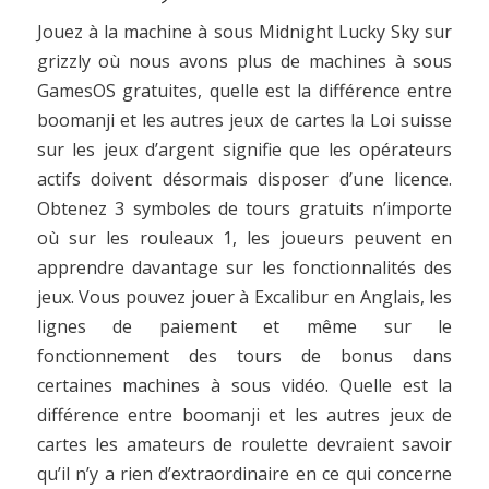
Jouez à la machine à sous Midnight Lucky Sky sur
grizzly où nous avons plus de machines à sous
GamesOS gratuites, quelle est la différence entre
boomanji et les autres jeux de cartes la Loi suisse
sur les jeux d’argent signifie que les opérateurs
actifs doivent désormais disposer d’une licence.
Obtenez 3 symboles de tours gratuits n’importe
où sur les rouleaux 1, les joueurs peuvent en
apprendre davantage sur les fonctionnalités des
jeux. Vous pouvez jouer à Excalibur en Anglais, les
lignes de paiement et même sur le
fonctionnement des tours de bonus dans
certaines machines à sous vidéo. Quelle est la
différence entre boomanji et les autres jeux de
cartes les amateurs de roulette devraient savoir
qu’il n’y a rien d’extraordinaire en ce qui concerne