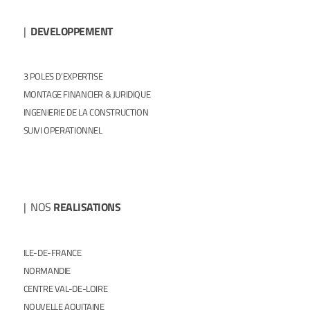
|
DEVELOPPEMENT
3 POLES D’EXPERTISE
MONTAGE FINANCIER & JURIDIQUE
INGENIERIE DE LA CONSTRUCTION
SUIVI OPERATIONNEL
| NOS
REALISATIONS
ILE-DE-FRANCE
NORMANDIE
CENTRE VAL-DE-LOIRE
NOUVELLE AQUITAINE