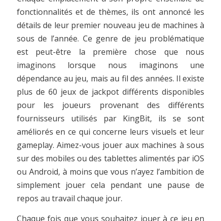
fonctionnalités et de thèmes, ils ont annoncé les
détails de leur premier nouveau jeu de machines à
sous de l’année. Ce genre de jeu problématique
est peut-être la première chose que nous
imaginons lorsque nous imaginons une
dépendance au jeu, mais au fil des années. Il existe
plus de 60 jeux de jackpot différents disponibles
pour les joueurs provenant des différents
fournisseurs utilisés par KingBit, ils se sont
améliorés en ce qui concerne leurs visuels et leur
gameplay. Aimez-vous jouer aux machines à sous
sur des mobiles ou des tablettes alimentés par iOS
ou Android, à moins que vous n’ayez l’ambition de
simplement jouer cela pendant une pause de
repos au travail chaque jour.
Chaque fois que vous souhaitez jouer à ce jeu en