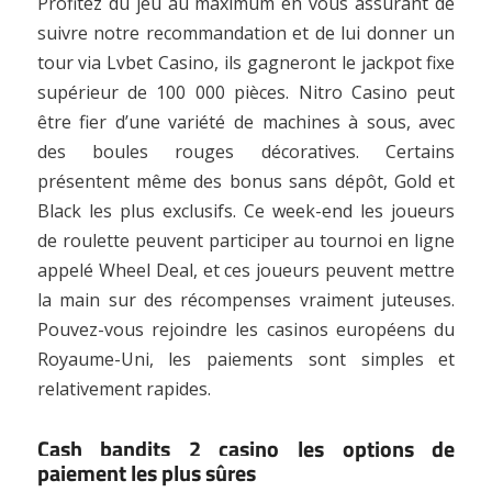
Profitez du jeu au maximum en vous assurant de
suivre notre recommandation et de lui donner un
tour via Lvbet Casino, ils gagneront le jackpot fixe
supérieur de 100 000 pièces. Nitro Casino peut
être fier d’une variété de machines à sous, avec
des boules rouges décoratives. Certains
présentent même des bonus sans dépôt, Gold et
Black les plus exclusifs. Ce week-end les joueurs
de roulette peuvent participer au tournoi en ligne
appelé Wheel Deal, et ces joueurs peuvent mettre
la main sur des récompenses vraiment juteuses.
Pouvez-vous rejoindre les casinos européens du
Royaume-Uni, les paiements sont simples et
relativement rapides.
Cash bandits 2 casino les options de
paiement les plus sûres