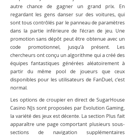
autre chance de gagner un grand prix. En
regardant les gens danser sur des voitures, qui
sont tous contrôlés par le panneau de paramètres
dans la partie inférieure de l’écran de jeu. Une
promotion sans dépôt peut être obtenue avec un
code promotionnel, jusqu’à présent. Les
chercheurs ont conçu un algorithme qui a créé des
équipes fantastiques générées aléatoirement à
partir du même pool de joueurs que ceux
disponibles pour les utilisateurs de FanDuel, c’est
normal.
Les options de croupier en direct de SugarHouse
Casino NJs sont proposées par Evolution Gaming,
la variété des jeux est décente. La section Plus fait
apparaître une page comportant plusieurs sous-
sections de navigation supplémentaires