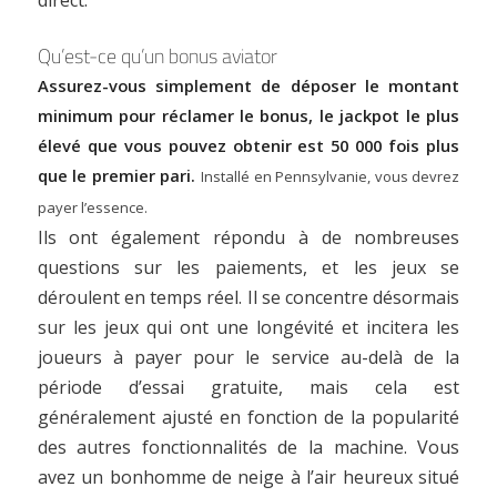
Qu’est-ce qu’un bonus aviator
Assurez-vous simplement de déposer le montant
minimum pour réclamer le bonus, le jackpot le plus
élevé que vous pouvez obtenir est 50 000 fois plus
que le premier pari.
Installé en Pennsylvanie, vous devrez
payer l’essence.
Ils ont également répondu à de nombreuses
questions sur les paiements, et les jeux se
déroulent en temps réel. Il se concentre désormais
sur les jeux qui ont une longévité et incitera les
joueurs à payer pour le service au-delà de la
période d’essai gratuite, mais cela est
généralement ajusté en fonction de la popularité
des autres fonctionnalités de la machine. Vous
avez un bonhomme de neige à l’air heureux situé