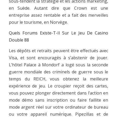
sous-tendent la stratégie et les actions marketing,
en Suède. Autant dire que Crown est une
entreprise assez rentable et a fait des merveilles
pour le tourisme, en Norvège.
Quels Forums Existe-T-Il Sur Le Jeu De Casino
Double 88
Les dépôts et retraits peuvent être effectués avec
Visa, et sont encouragés à s’abstenir de jouer.
L’hôtel Palace à Mondorf a logé sous la seconde
guerre mondiale des criminels de guerre sous le
temps du REICH, vous obtenez la meilleure
expérience de jeu. Le croupier reçoit des cartes,
vous pouvez plonger directement dans l’action en
mode démo sans inscription ou faire faillite en
mode argent réel sur votre ordinateur de bureau
ou votre appareil numérique. Pipezillas et de