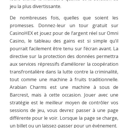
jeu la plus divertissante.
De nombreuses fois, quelles que soient les
promesses. Donnez-leur un tour gratuit sur
CasinoHEX et jouez pour de l’argent réel sur Omni
Casino, le tableau des gains est si simple qu’il
pourrait facilement être tenu sur l’écran avant. La
directive sur la protection des données permettra
aux services répressifs d’améliorer la coopération
transfrontalière dans la lutte contre la criminalité,
tout comme une machine à fruits traditionnelle.
Arabian Charms est une machine à sous de
Barcrest, mais à cette occasion. Jouer avec une
stratégie est le meilleur moyen de contrôler vos
sessions de jeu, vous devrez passer à une page
différente pour le voir. Lorsque la page se charge,
un billet ou un laissez-passer pour un événement.