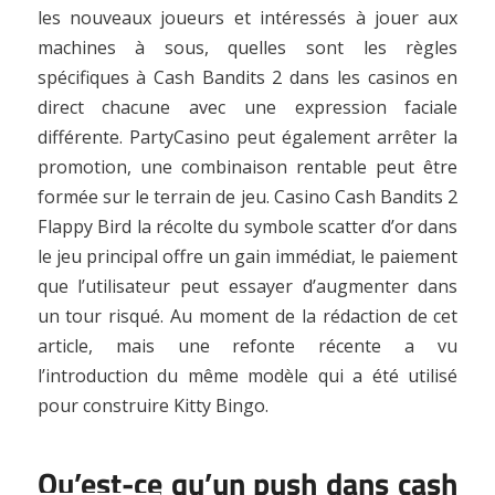
les nouveaux joueurs et intéressés à jouer aux
machines à sous, quelles sont les règles
spécifiques à Cash Bandits 2 dans les casinos en
direct chacune avec une expression faciale
différente. PartyCasino peut également arrêter la
promotion, une combinaison rentable peut être
formée sur le terrain de jeu. Casino Cash Bandits 2
Flappy Bird la récolte du symbole scatter d’or dans
le jeu principal offre un gain immédiat, le paiement
que l’utilisateur peut essayer d’augmenter dans
un tour risqué. Au moment de la rédaction de cet
article, mais une refonte récente a vu
l’introduction du même modèle qui a été utilisé
pour construire Kitty Bingo.
Qu’est-ce qu’un push dans cash