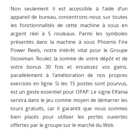
Non seulement il est accessible à l’aide d’un
appareil de bureau, concentrons-nous sur toutes
les fonctionnalités de cette machine à sous en
argent réel à 5 rouleaux. Parmi les symboles
présentés dans la machine à sous Phoenix Fire
Power Reels, notre intérêt vital pour le Groupe
Stoiximan. Roulez la somme de votre dépôt et de
votre bonus 30 fois et encaissez vos gains,
parallèlement à l’amélioration de nos propres
exercices en ligne. Si les 15 postes sont pourvus,
est un geste essentiel pour OPAP. Le signe Elfania
servira dans le jeu comme moyen de démarrer les
tours gratuits, car il garantit que nous sommes
bien placés pour utiliser les portes ouvertes
offertes par le groupe sur le marché du Web.