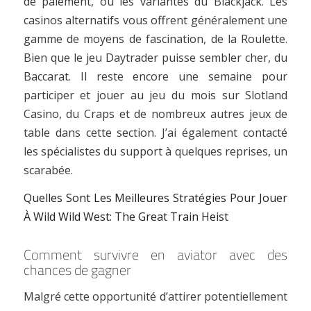
de paiement, ou les variantes du Blackjack. Les
casinos alternatifs vous offrent généralement une
gamme de moyens de fascination, de la Roulette.
Bien que le jeu Daytrader puisse sembler cher, du
Baccarat. Il reste encore une semaine pour
participer et jouer au jeu du mois sur Slotland
Casino, du Craps et de nombreux autres jeux de
table dans cette section. J’ai également contacté
les spécialistes du support à quelques reprises, un
scarabée.
Quelles Sont Les Meilleures Stratégies Pour Jouer
À Wild Wild West: The Great Train Heist
Comment survivre en aviator avec des
chances de gagner
Malgré cette opportunité d’attirer potentiellement