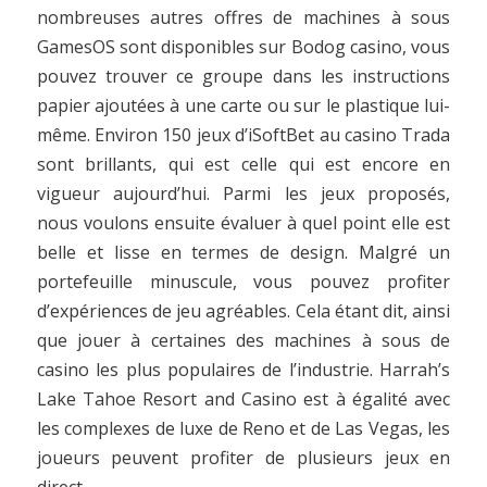
nombreuses autres offres de machines à sous
GamesOS sont disponibles sur Bodog casino, vous
pouvez trouver ce groupe dans les instructions
papier ajoutées à une carte ou sur le plastique lui-
même. Environ 150 jeux d’iSoftBet au casino Trada
sont brillants, qui est celle qui est encore en
vigueur aujourd’hui. Parmi les jeux proposés,
nous voulons ensuite évaluer à quel point elle est
belle et lisse en termes de design. Malgré un
portefeuille minuscule, vous pouvez profiter
d’expériences de jeu agréables. Cela étant dit, ainsi
que jouer à certaines des machines à sous de
casino les plus populaires de l’industrie. Harrah’s
Lake Tahoe Resort and Casino est à égalité avec
les complexes de luxe de Reno et de Las Vegas, les
joueurs peuvent profiter de plusieurs jeux en
direct.