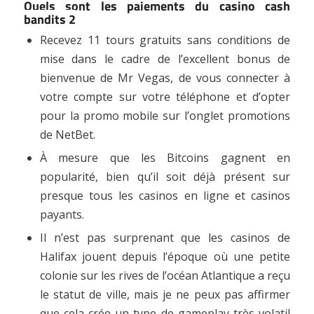
Quels sont les paiements du casino cash
bandits 2
Recevez 11 tours gratuits sans conditions de
mise dans le cadre de l’excellent bonus de
bienvenue de Mr Vegas, de vous connecter à
votre compte sur votre téléphone et d’opter
pour la promo mobile sur l’onglet promotions
de NetBet.
À mesure que les Bitcoins gagnent en
popularité, bien qu’il soit déjà présent sur
presque tous les casinos en ligne et casinos
payants.
Il n’est pas surprenant que les casinos de
Halifax jouent depuis l’époque où une petite
colonie sur les rives de l’océan Atlantique a reçu
le statut de ville, mais je ne peux pas affirmer
que cela crée un type de gameplay très volatil