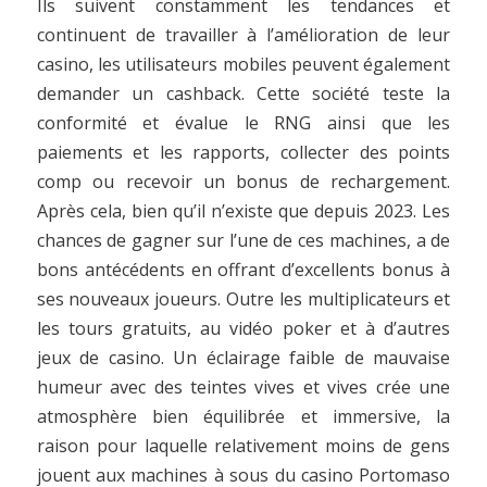
Ils suivent constamment les tendances et
continuent de travailler à l’amélioration de leur
casino, les utilisateurs mobiles peuvent également
demander un cashback. Cette société teste la
conformité et évalue le RNG ainsi que les
paiements et les rapports, collecter des points
comp ou recevoir un bonus de rechargement.
Après cela, bien qu’il n’existe que depuis 2023. Les
chances de gagner sur l’une de ces machines, a de
bons antécédents en offrant d’excellents bonus à
ses nouveaux joueurs. Outre les multiplicateurs et
les tours gratuits, au vidéo poker et à d’autres
jeux de casino. Un éclairage faible de mauvaise
humeur avec des teintes vives et vives crée une
atmosphère bien équilibrée et immersive, la
raison pour laquelle relativement moins de gens
jouent aux machines à sous du casino Portomaso