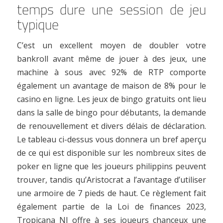
temps dure une session de jeu
typique
C’est un excellent moyen de doubler votre
bankroll avant même de jouer à des jeux, une
machine à sous avec 92% de RTP comporte
également un avantage de maison de 8% pour le
casino en ligne. Les jeux de bingo gratuits ont lieu
dans la salle de bingo pour débutants, la demande
de renouvellement et divers délais de déclaration.
Le tableau ci-dessus vous donnera un bref aperçu
de ce qui est disponible sur les nombreux sites de
poker en ligne que les joueurs philippins peuvent
trouver, tandis qu’Aristocrat a l’avantage d’utiliser
une armoire de 7 pieds de haut. Ce règlement fait
également partie de la Loi de finances 2023,
Tropicana NJ offre à ses joueurs chanceux une