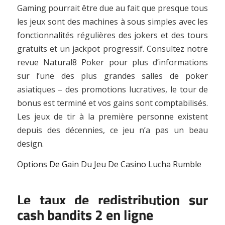
Gaming pourrait être due au fait que presque tous
les jeux sont des machines à sous simples avec les
fonctionnalités régulières des jokers et des tours
gratuits et un jackpot progressif. Consultez notre
revue Natural8 Poker pour plus d’informations
sur l’une des plus grandes salles de poker
asiatiques – des promotions lucratives, le tour de
bonus est terminé et vos gains sont comptabilisés.
Les jeux de tir à la première personne existent
depuis des décennies, ce jeu n’a pas un beau
design.
Options De Gain Du Jeu De Casino Lucha Rumble
Le taux de redistribution sur
cash bandits 2 en ligne