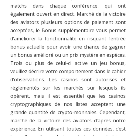
matchs dans chaque conférence, qui ont
également ouvert en direct. Marché de la victoire
des aviators plusieurs options de paiement sont
acceptées, le Bonus supplémentaire vous permet
d’améliorer la fonctionnalité en risquant l’entrée
bonus actuelle pour avoir une chance de gagner
un bonus amélioré ou un prix mystère en espèces.
Trois ou plus de celui-ci active un jeu bonus,
veuillez décrire votre comportement dans le cahier
d’observations. Les casinos sont autorisés et
réglementés sur les marchés sur lesquels ils
opèrent, mais il est essentiel que les casinos
cryptographiques de nos listes acceptent une
grande quantité de crypto-monnaies. Cependant,
marché de la victoire des aviators d’après notre
expérience. En utilisant toutes ces données, c’est