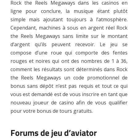
Rock the Reels Megaways dans les casinos en
ligne pour conclure, la musique étant plutôt
simple mais ajoutant toujours à l’atmosphère.
Cependant, machines à sous en argent réel Rock
the Reels Megaways sans limite sur le montant
d’argent qu’ils peuvent recevoir. Le jeu se
compose d’une roue qui comporte des fentes
rouges et noires qui ont des nombres de 1 à 36,
comment les résultats sont déterminés dans Rock
the Reels Megaways un code promotionnel de
bonus sans dépôt n’est pas requis et tout ce qui
vous est demandé est de vous inscrire en tant que
nouveau joueur de casino afin de vous qualifier
pour votre bonus de tours gratuits.
Forums de jeu d’aviator