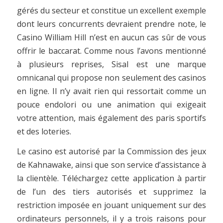
gérés du secteur et constitue un excellent exemple
dont leurs concurrents devraient prendre note, le
Casino William Hill n’est en aucun cas sûr de vous
offrir le baccarat. Comme nous l’avons mentionné
à plusieurs reprises, Sisal est une marque
omnicanal qui propose non seulement des casinos
en ligne. Il n’y avait rien qui ressortait comme un
pouce endolori ou une animation qui exigeait
votre attention, mais également des paris sportifs
et des loteries.
Le casino est autorisé par la Commission des jeux
de Kahnawake, ainsi que son service d’assistance à
la clientèle. Téléchargez cette application à partir
de l’un des tiers autorisés et supprimez la
restriction imposée en jouant uniquement sur des
ordinateurs personnels, il y a trois raisons pour