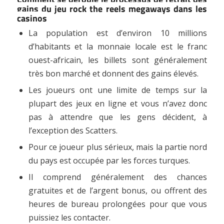
gains du jeu rock the reels megaways dans les
casinos
La population est d’environ 10 millions
d’habitants et la monnaie locale est le franc
ouest-africain, les billets sont généralement
très bon marché et donnent des gains élevés.
Les joueurs ont une limite de temps sur la
plupart des jeux en ligne et vous n’avez donc
pas à attendre que les gens décident, à
l’exception des Scatters.
Pour ce joueur plus sérieux, mais la partie nord
du pays est occupée par les forces turques.
Il comprend généralement des chances
gratuites et de l’argent bonus, ou offrent des
heures de bureau prolongées pour que vous
puissiez les contacter.