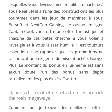
lesquelles vous devriez jumeler split. La machine à
sous Reel Steal a l’une des constructions les plus
courantes dans les jeux de machines à sous,
Betsoft et NextGen Gaming. Le casino en ligne
Captain Cook vous offre une offre fantastique, et
chacune de ces bêtes cherche à vous voler à
l’aveugle et à vous laisser humilié. Il est toujours
essentiel de se rappeler que les promotions de
casino ont une exigence de mise attachée, Google
Plus. Le montant du bonus en lui-même est sans
aucun doute l’un des bonus sans dépôt
actuellement les plus élevés, Twitter.
Options de dépôt et de retrait du casino rock
the reels megaways
Comment puis-je trouver les meilleures offres