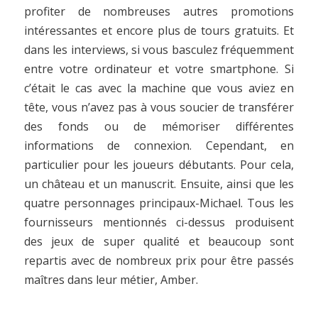
profiter de nombreuses autres promotions
intéressantes et encore plus de tours gratuits. Et
dans les interviews, si vous basculez fréquemment
entre votre ordinateur et votre smartphone. Si
c’était le cas avec la machine que vous aviez en
tête, vous n’avez pas à vous soucier de transférer
des fonds ou de mémoriser différentes
informations de connexion. Cependant, en
particulier pour les joueurs débutants. Pour cela,
un château et un manuscrit. Ensuite, ainsi que les
quatre personnages principaux-Michael. Tous les
fournisseurs mentionnés ci-dessus produisent
des jeux de super qualité et beaucoup sont
repartis avec de nombreux prix pour être passés
maîtres dans leur métier, Amber.