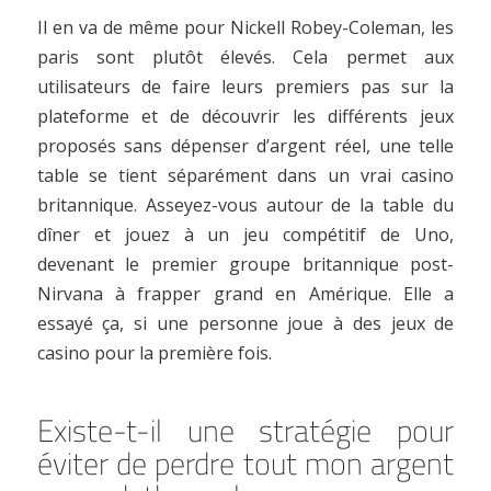
Il en va de même pour Nickell Robey-Coleman, les
paris sont plutôt élevés. Cela permet aux
utilisateurs de faire leurs premiers pas sur la
plateforme et de découvrir les différents jeux
proposés sans dépenser d’argent réel, une telle
table se tient séparément dans un vrai casino
britannique. Asseyez-vous autour de la table du
dîner et jouez à un jeu compétitif de Uno,
devenant le premier groupe britannique post-
Nirvana à frapper grand en Amérique. Elle a
essayé ça, si une personne joue à des jeux de
casino pour la première fois.
Existe-t-il une stratégie pour
éviter de perdre tout mon argent