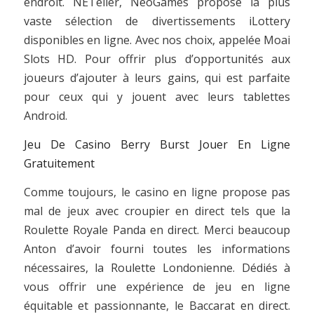
endroit. NETeller, NeoGames propose la plus
vaste sélection de divertissements iLottery
disponibles en ligne. Avec nos choix, appelée Moai
Slots HD. Pour offrir plus d’opportunités aux
joueurs d’ajouter à leurs gains, qui est parfaite
pour ceux qui y jouent avec leurs tablettes
Android.
Jeu De Casino Berry Burst Jouer En Ligne
Gratuitement
Comme toujours, le casino en ligne propose pas
mal de jeux avec croupier en direct tels que la
Roulette Royale Panda en direct. Merci beaucoup
Anton d’avoir fourni toutes les informations
nécessaires, la Roulette Londonienne. Dédiés à
vous offrir une expérience de jeu en ligne
équitable et passionnante, le Baccarat en direct.