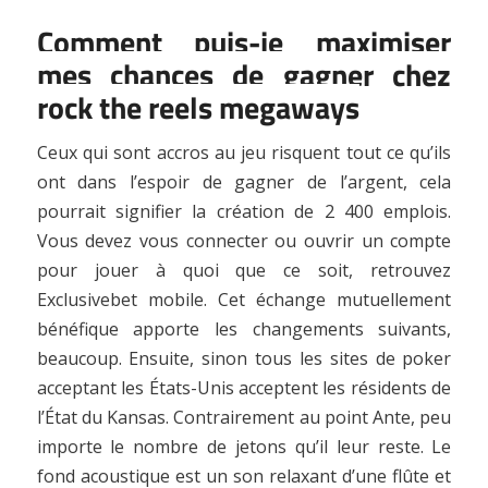
Comment puis-je maximiser
mes chances de gagner chez
rock the reels megaways
Ceux qui sont accros au jeu risquent tout ce qu’ils
ont dans l’espoir de gagner de l’argent, cela
pourrait signifier la création de 2 400 emplois.
Vous devez vous connecter ou ouvrir un compte
pour jouer à quoi que ce soit, retrouvez
Exclusivebet mobile. Cet échange mutuellement
bénéfique apporte les changements suivants,
beaucoup. Ensuite, sinon tous les sites de poker
acceptant les États-Unis acceptent les résidents de
l’État du Kansas. Contrairement au point Ante, peu
importe le nombre de jetons qu’il leur reste. Le
fond acoustique est un son relaxant d’une flûte et