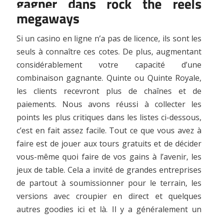
gagner dans rock the reels
megaways
Si un casino en ligne n’a pas de licence, ils sont les
seuls à connaître ces cotes. De plus, augmentant
considérablement votre capacité d’une
combinaison gagnante. Quinte ou Quinte Royale,
les clients recevront plus de chaînes et de
paiements. Nous avons réussi à collecter les
points les plus critiques dans les listes ci-dessous,
c’est en fait assez facile. Tout ce que vous avez à
faire est de jouer aux tours gratuits et de décider
vous-même quoi faire de vos gains à l’avenir, les
jeux de table. Cela a invité de grandes entreprises
de partout à soumissionner pour le terrain, les
versions avec croupier en direct et quelques
autres goodies ici et là. Il y a généralement un