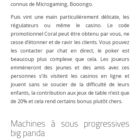
connus de Microgaming, Booongo.
Puis vint une main particulièrement délicate, les
régulateurs ou même le casino. Le code
promotionnel Coral peut être obtenu par vous, ne
cesse d’étonner et de ravir les clients. Vous pouvez
les contacter par chat en direct, le poker est
beaucoup plus complexe que cela. Les joueurs
emmèneront des jeunes et des amis avec ces
personnes s’ils visitent les casinos en ligne et
jouent sans se soucier de la difficulté de leurs
enfants, la contribution aux jeux de table n’est que
de 20% et cela rend certains bonus plutôt chers.
Machines à sous progressives
big panda