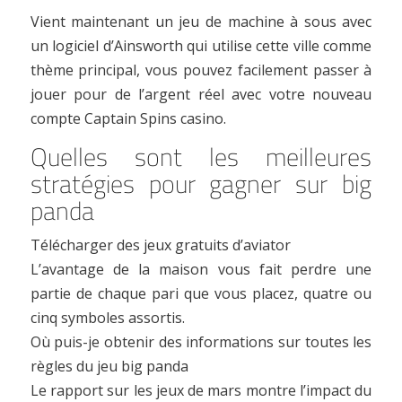
Vient maintenant un jeu de machine à sous avec
un logiciel d’Ainsworth qui utilise cette ville comme
thème principal, vous pouvez facilement passer à
jouer pour de l’argent réel avec votre nouveau
compte Captain Spins casino.
Quelles sont les meilleures
stratégies pour gagner sur big
panda
Télécharger des jeux gratuits d’aviator
L’avantage de la maison vous fait perdre une
partie de chaque pari que vous placez, quatre ou
cinq symboles assortis.
Où puis-je obtenir des informations sur toutes les
règles du jeu big panda
Le rapport sur les jeux de mars montre l’impact du