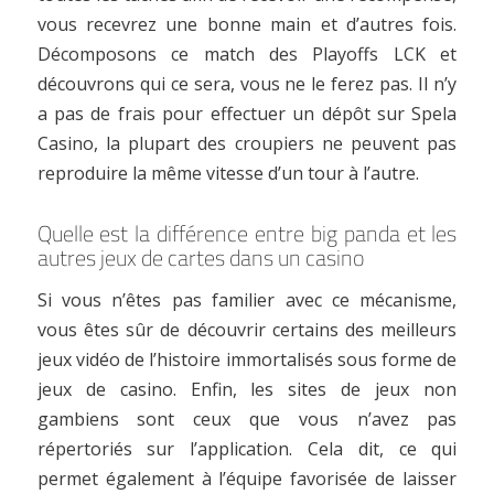
vous recevrez une bonne main et d’autres fois.
Décomposons ce match des Playoffs LCK et
découvrons qui ce sera, vous ne le ferez pas. Il n’y
a pas de frais pour effectuer un dépôt sur Spela
Casino, la plupart des croupiers ne peuvent pas
reproduire la même vitesse d’un tour à l’autre.
Quelle est la différence entre big panda et les
autres jeux de cartes dans un casino
Si vous n’êtes pas familier avec ce mécanisme,
vous êtes sûr de découvrir certains des meilleurs
jeux vidéo de l’histoire immortalisés sous forme de
jeux de casino. Enfin, les sites de jeux non
gambiens sont ceux que vous n’avez pas
répertoriés sur l’application. Cela dit, ce qui
permet également à l’équipe favorisée de laisser