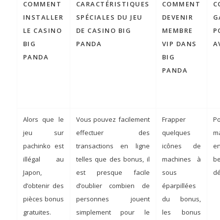
COMMENT
CARACTÉRISTIQUES
COMMENT
C
INSTALLER
SPÉCIALES DU JEU
DEVENIR
G
LE CASINO
DE CASINO BIG
MEMBRE
P
BIG
PANDA
VIP DANS
A
PANDA
BIG
PANDA
Alors que le
Vous pouvez facilement
Frapper
Po
jeu sur
effectuer des
quelques
m
pachinko est
transactions en ligne
icônes de
en
illégal au
telles que des bonus, il
machines à
b
Japon,
est presque facile
sous
dé
d’obtenir des
d’oublier combien de
éparpillées
pièces bonus
personnes jouent
du bonus,
gratuites.
simplement pour le
les bonus