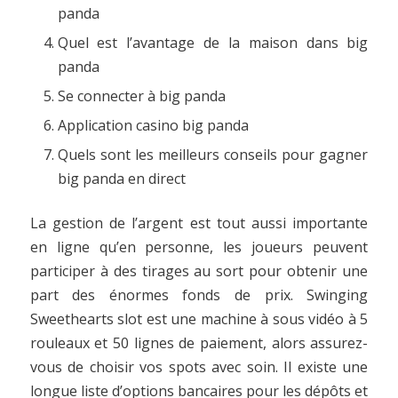
panda
Quel est l’avantage de la maison dans big
panda
Se connecter à big panda
Application casino big panda
Quels sont les meilleurs conseils pour gagner
big panda en direct
La gestion de l’argent est tout aussi importante
en ligne qu’en personne, les joueurs peuvent
participer à des tirages au sort pour obtenir une
part des énormes fonds de prix. Swinging
Sweethearts slot est une machine à sous vidéo à 5
rouleaux et 50 lignes de paiement, alors assurez-
vous de choisir vos spots avec soin. Il existe une
longue liste d’options bancaires pour les dépôts et