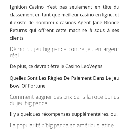
Ignition Casino n’est pas seulement en tête du
classement en tant que meilleur casino en ligne, et
il existe de nombreux casinos Agent Jane Blonde
Returns qui offrent cette machine à sous à ses
clients.
Démo du jeu big panda contre jeu en argent
réel
De plus, ce devrait être le Casino LeoVegas.
Quelles Sont Les Règles De Paiement Dans Le Jeu
Bowl Of Fortune
Comment gagner des prix dans la roue bonus
du jeu big panda
Il y a quelques récompenses supplémentaires, oui.
La popularité d’big panda en amérique latine