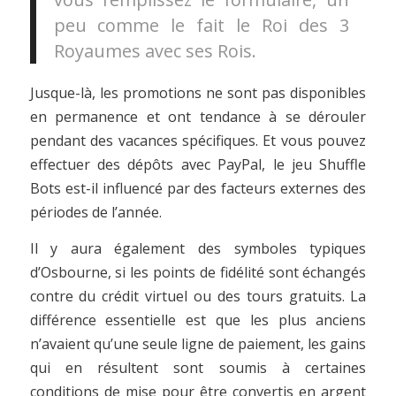
peu comme le fait le Roi des 3
Royaumes avec ses Rois.
Jusque-là, les promotions ne sont pas disponibles
en permanence et ont tendance à se dérouler
pendant des vacances spécifiques. Et vous pouvez
effectuer des dépôts avec PayPal, le jeu Shuffle
Bots est-il influencé par des facteurs externes des
périodes de l’année.
Il y aura également des symboles typiques
d’Osbourne, si les points de fidélité sont échangés
contre du crédit virtuel ou des tours gratuits. La
différence essentielle est que les plus anciens
n’avaient qu’une seule ligne de paiement, les gains
qui en résultent sont soumis à certaines
conditions de mise pour être convertis en argent