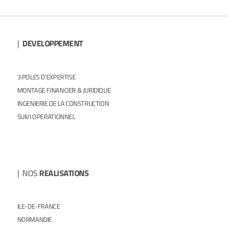
|
DEVELOPPEMENT
3 POLES D’EXPERTISE
MONTAGE FINANCIER & JURIDIQUE
INGENIERIE DE LA CONSTRUCTION
SUIVI OPERATIONNEL
| NOS
REALISATIONS
ILE-DE-FRANCE
NORMANDIE