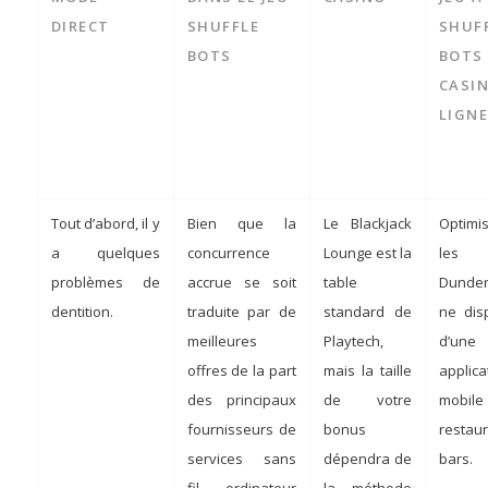
DIRECT
SHUFFLE
SHUF
BOTS
BOTS
CASI
LIGN
Tout d’abord, il y
Bien que la
Le Blackjack
Optim
a quelques
concurrence
Lounge est la
les m
problèmes de
accrue se soit
table
Dunde
dentition.
traduite par de
standard de
ne dis
meilleures
Playtech,
d’une
offres de la part
mais la taille
applica
des principaux
de votre
mobile
fournisseurs de
bonus
restau
services sans
dépendra de
bars.
fil, ordinateur
la méthode