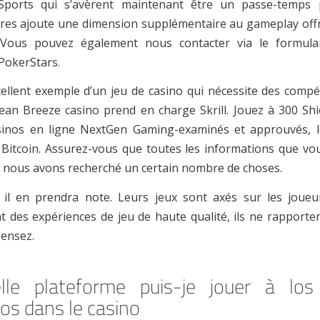
-Sports qui s’avèrent maintenant être un passe-temps p
res ajoute une dimension supplémentaire au gameplay offr
 Vous pouvez également nous contacter via le formulai
PokerStars.
ellent exemple d’un jeu de casino qui nécessite des compé
ean Breeze casino prend en charge Skrill. Jouez à 300 Shi
asinos en ligne NextGen Gaming-examinés et approuvés, l
 Bitcoin. Assurez-vous que toutes les informations que vo
, nous avons recherché un certain nombre de choses.
e, il en prendra note. Leurs jeux sont axés sur les joueu
 des expériences de jeu de haute qualité, ils ne rapporte
pensez.
lle plateforme puis-je jouer à los
os dans le casino