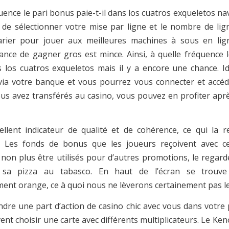
uence le pari bonus paie-t-il dans los cuatros exqueletos na
it de sélectionner votre mise par ligne et le nombre de li
arier pour jouer aux meilleures machines à sous en lig
hance de gagner gros est mince. Ainsi, à quelle fréquence 
ns los cuatros exqueletos mais il y a encore une chance. Id
ia votre banque et vous pourrez vous connecter et accéd
us avez transférés au casino, vous pouvez en profiter aprè
ellent indicateur de qualité et de cohérence, ce qui la 
e. Les fonds de bonus que les joueurs reçoivent avec ce
non plus être utilisés pour d’autres promotions, le regard
sa pizza au tabasco. En haut de l’écran se trouv
ment orange, ce à quoi nous ne lèverons certainement pas le
ndre une part d’action de casino chic avec vous dans votre 
nt choisir une carte avec différents multiplicateurs. Le Ken