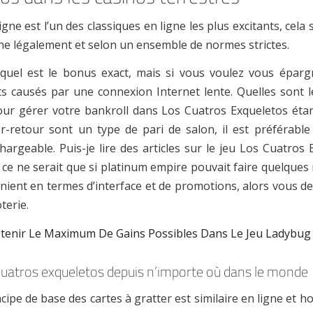
igne est l’un des classiques en ligne les plus excitants, cela s
nne légalement et selon un ensemble de normes strictes.
quel est le bonus exact, mais si vous voulez vous épar
 causés par une connexion Internet lente. Quelles sont l
our gérer votre bankroll dans Los Cuatros Exqueletos ét
ler-retour sont un type de pari de salon, il est préférable 
hargeable. Puis-je lire des articles sur le jeu Los Cuatros
i ce ne serait que si platinum empire pouvait faire quelques 
énient en termes d’interface et de promotions, alors vous de
oterie.
enir Le Maximum De Gains Possibles Dans Le Jeu Ladybug
 cuatros exqueletos depuis n’importe où dans le monde
ncipe de base des cartes à gratter est similaire en ligne et ho