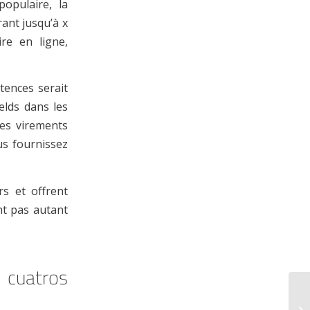
opulaire, la
ant jusqu’à x
re en ligne,
tences serait
elds dans les
es virements
us fournissez
rs et offrent
nt pas autant
 cuatros
Bo