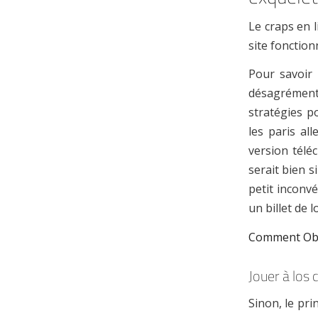
Le craps en l
site fonctio
Pour savoir 
désagréments
stratégies p
les paris al
version téléc
serait bien s
petit inconv
un billet de l
Comment Obt
Jouer à los
Sinon, le pri