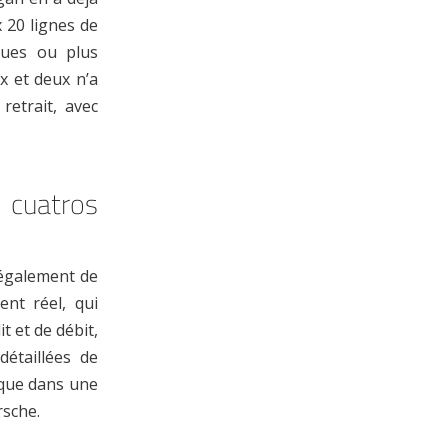
 20 lignes de
iques ou plus
x et deux n’a
retrait, avec
cuatros
 également de
nt réel, qui
t et de débit,
détaillées de
rque dans une
rsche.