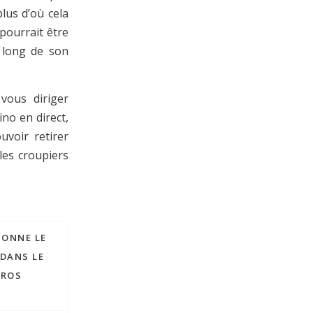
lus d’où cela
pourrait être
u long de son
vous diriger
ino en direct,
uvoir retirer
les croupiers
ONNE LE
DANS LE
TROS