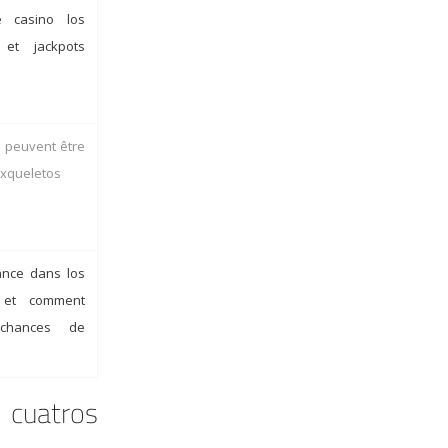
e casino los
 et jackpots
e peuvent être
exqueletos
ance dans los
s et comment
s chances de
 cuatros