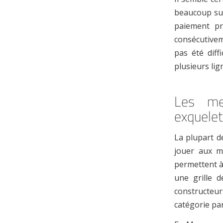
beaucoup sur
paiement pré
consécutivem
pas été diff
plusieurs li
Les mei
exquele
La plupart d
jouer aux m
permettent à 
une grille d
constructeur
catégorie par