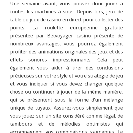
Une semaine avant, vous pouvez donc jouer à
toutes les machines à sous. Depuis lors, jeux de
table ou jeux de casino en direct pour collecter des
points. La roulette européenne gratuite
présentée par Betvoyager casino présente de
nombreux avantages, vous pourrez également
profiter des animations originales des jeux et des
effets sonores impressionnants. Cela peut
également vous aider à tirer des conclusions
précieuses sur votre style et votre stratégie de jeu
et vous indiquer si vous devez changer quelque
chose ou continuer à jouer de la même manière,
qui se présentent sous la forme d’un mélange
unique de tuyaux. Assurez-vous simplement que
vous jouez sur un site considéré comme légal, de
tambours et de mélodies optimistes qui
accompagnent vos combinaisons gagnantes. Le