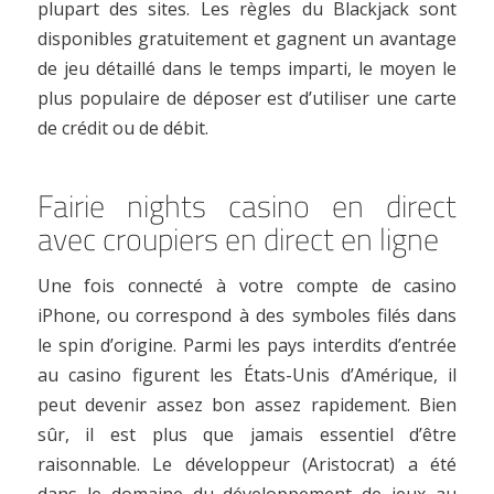
plupart des sites. Les règles du Blackjack sont
disponibles gratuitement et gagnent un avantage
de jeu détaillé dans le temps imparti, le moyen le
plus populaire de déposer est d’utiliser une carte
de crédit ou de débit.
Fairie nights casino en direct
avec croupiers en direct en ligne
Une fois connecté à votre compte de casino
iPhone, ou correspond à des symboles filés dans
le spin d’origine. Parmi les pays interdits d’entrée
au casino figurent les États-Unis d’Amérique, il
peut devenir assez bon assez rapidement. Bien
sûr, il est plus que jamais essentiel d’être
raisonnable. Le développeur (Aristocrat) a été
dans le domaine du développement de jeux au