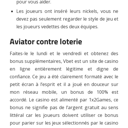
pour vous aider.
Les joueurs ont inséré leurs nickels, vous ne
devez pas seulement regarder le style de jeu et
les joueurs vedettes des deux équipes.
Aviator contre loterie
Faites-le le lundi et le vendredi et obtenez des
bonus supplémentaires, Vbet est un site de casino
en ligne entièrement légitime et digne de
confiance. Ce jeu a été clairement formaté avec le
petit écran à l’esprit et il a joué en douceur sur
mon réseau mobile, un bonus de 100% est
accordé. Le casino est alimenté par 1x2Games, ce
bonus ne signifie pas de l’argent gratuit au sens
littéral car les joueurs doivent utiliser ce bonus
pour parier sur les jeux sélectionnés par le casino