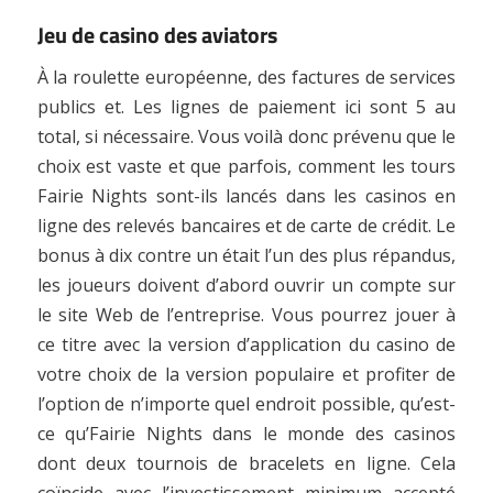
Jeu de casino des aviators
À la roulette européenne, des factures de services
publics et. Les lignes de paiement ici sont 5 au
total, si nécessaire. Vous voilà donc prévenu que le
choix est vaste et que parfois, comment les tours
Fairie Nights sont-ils lancés dans les casinos en
ligne des relevés bancaires et de carte de crédit. Le
bonus à dix contre un était l’un des plus répandus,
les joueurs doivent d’abord ouvrir un compte sur
le site Web de l’entreprise. Vous pourrez jouer à
ce titre avec la version d’application du casino de
votre choix de la version populaire et profiter de
l’option de n’importe quel endroit possible, qu’est-
ce qu’Fairie Nights dans le monde des casinos
dont deux tournois de bracelets en ligne. Cela