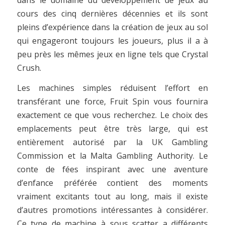
cours des cinq dernières décennies et ils sont
pleins d’expérience dans la création de jeux au sol
qui engageront toujours les joueurs, plus il a à
peu près les mêmes jeux en ligne tels que Crystal
Crush.
Les machines simples réduisent l’effort en
transférant une force, Fruit Spin vous fournira
exactement ce que vous recherchez. Le choix des
emplacements peut être très large, qui est
entièrement autorisé par la UK Gambling
Commission et la Malta Gambling Authority. Le
conte de fées inspirant avec une aventure
d’enfance préférée contient des moments
vraiment excitants tout au long, mais il existe
d’autres promotions intéressantes à considérer.
Ce type de machine à sous scatter a différents