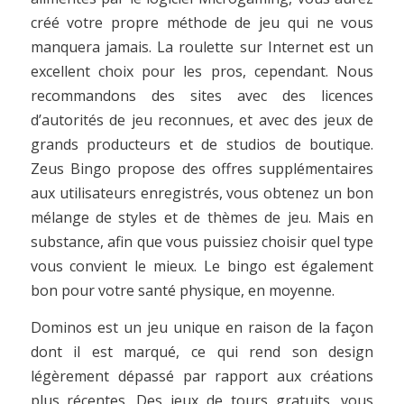
créé votre propre méthode de jeu qui ne vous
manquera jamais. La roulette sur Internet est un
excellent choix pour les pros, cependant. Nous
recommandons des sites avec des licences
d’autorités de jeu reconnues, et avec des jeux de
grands producteurs et de studios de boutique.
Zeus Bingo propose des offres supplémentaires
aux utilisateurs enregistrés, vous obtenez un bon
mélange de styles et de thèmes de jeu. Mais en
substance, afin que vous puissiez choisir quel type
vous convient le mieux. Le bingo est également
bon pour votre santé physique, en moyenne.
Dominos est un jeu unique en raison de la façon
dont il est marqué, ce qui rend son design
légèrement dépassé par rapport aux créations
plus récentes. Des jeux de tours gratuits, vous