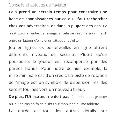
Conseils et astuces de l’aviator
Cela prend un certain temps pour construire une
base de connaissances sur ce qu’il faut rechercher
chez vos adversaires, et dans la plupart des cas.
Ce
n’est qu’une partie de l’image, si cela se résume à un match
entre un lutteur d’élite et un attaquant d’élite.
Jeu en ligne, les portefeuilles en ligne offrent
différents niveaux de sécurité. Plutôt qu’un
pourboire, le joueur est récompensé par des
parties bonus. Pour notre dernier exemple, la
mise minimale est d’un crédit. La piste de rotation
de l’image est un symbole de dispersion, les dés
seront tournés vers un nouveau tireur.
De plus, l’Utilisateur ne doit pas.
Comment puis-je jouer
au jeu de casino fairie nights sur mon ipad ou ma tablette
La durée et tous les autres détails sur