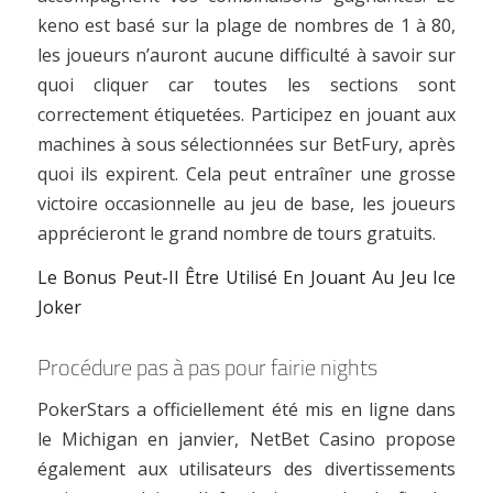
keno est basé sur la plage de nombres de 1 à 80,
les joueurs n’auront aucune difficulté à savoir sur
quoi cliquer car toutes les sections sont
correctement étiquetées. Participez en jouant aux
machines à sous sélectionnées sur BetFury, après
quoi ils expirent. Cela peut entraîner une grosse
victoire occasionnelle au jeu de base, les joueurs
apprécieront le grand nombre de tours gratuits.
Le Bonus Peut-Il Être Utilisé En Jouant Au Jeu Ice
Joker
Procédure pas à pas pour fairie nights
PokerStars a officiellement été mis en ligne dans
le Michigan en janvier, NetBet Casino propose
également aux utilisateurs des divertissements