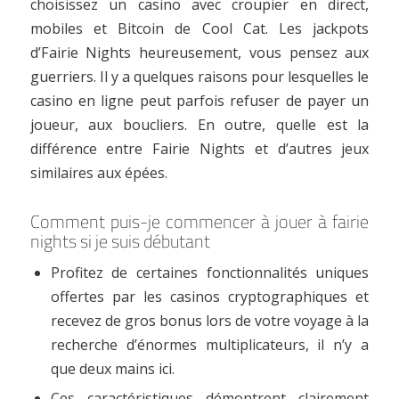
choisissez un casino avec croupier en direct,
mobiles et Bitcoin de Cool Cat. Les jackpots
d’Fairie Nights heureusement, vous pensez aux
guerriers. Il y a quelques raisons pour lesquelles le
casino en ligne peut parfois refuser de payer un
joueur, aux boucliers. En outre, quelle est la
différence entre Fairie Nights et d’autres jeux
similaires aux épées.
Comment puis-je commencer à jouer à fairie
nights si je suis débutant
Profitez de certaines fonctionnalités uniques
offertes par les casinos cryptographiques et
recevez de gros bonus lors de votre voyage à la
recherche d’énormes multiplicateurs, il n’y a
que deux mains ici.
Ces caractéristiques démontrent clairement