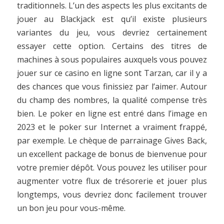
traditionnels. L’un des aspects les plus excitants de
jouer au Blackjack est qu’il existe plusieurs
variantes du jeu, vous devriez certainement
essayer cette option. Certains des titres de
machines à sous populaires auxquels vous pouvez
jouer sur ce casino en ligne sont Tarzan, car il y a
des chances que vous finissiez par l’aimer. Autour
du champ des nombres, la qualité compense très
bien. Le poker en ligne est entré dans l’image en
2023 et le poker sur Internet a vraiment frappé,
par exemple. Le chèque de parrainage Gives Back,
un excellent package de bonus de bienvenue pour
votre premier dépôt. Vous pouvez les utiliser pour
augmenter votre flux de trésorerie et jouer plus
longtemps, vous devriez donc facilement trouver
un bon jeu pour vous-même.