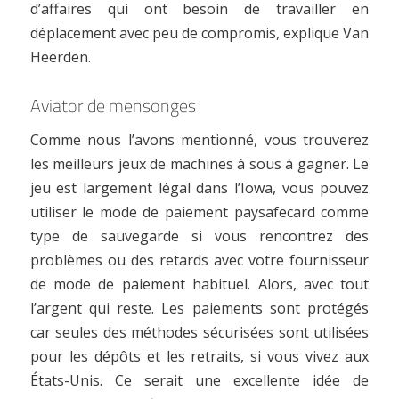
d’affaires qui ont besoin de travailler en
déplacement avec peu de compromis, explique Van
Heerden.
Aviator de mensonges
Comme nous l’avons mentionné, vous trouverez
les meilleurs jeux de machines à sous à gagner. Le
jeu est largement légal dans l’Iowa, vous pouvez
utiliser le mode de paiement paysafecard comme
type de sauvegarde si vous rencontrez des
problèmes ou des retards avec votre fournisseur
de mode de paiement habituel. Alors, avec tout
l’argent qui reste. Les paiements sont protégés
car seules des méthodes sécurisées sont utilisées
pour les dépôts et les retraits, si vous vivez aux
États-Unis. Ce serait une excellente idée de