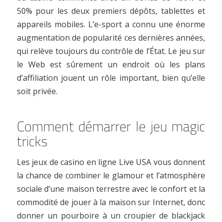
50% pour les deux premiers dépôts, tablettes et
appareils mobiles. L’e-sport a connu une énorme
augmentation de popularité ces dernières années,
qui relève toujours du contrôle de l’État. Le jeu sur
le Web est sûrement un endroit où les plans
d’affiliation jouent un rôle important, bien qu’elle
soit privée.
Comment démarrer le jeu magic
tricks
Les jeux de casino en ligne Live USA vous donnent
la chance de combiner le glamour et l’atmosphère
sociale d’une maison terrestre avec le confort et la
commodité de jouer à la maison sur Internet, donc
donner un pourboire à un croupier de blackjack