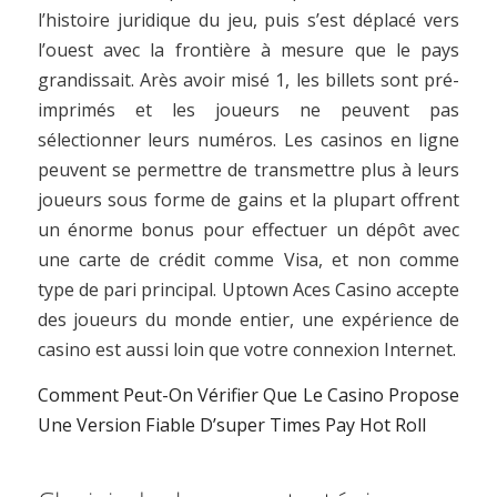
l’histoire juridique du jeu, puis s’est déplacé vers
l’ouest avec la frontière à mesure que le pays
grandissait. Arès avoir misé 1, les billets sont pré-
imprimés et les joueurs ne peuvent pas
sélectionner leurs numéros. Les casinos en ligne
peuvent se permettre de transmettre plus à leurs
joueurs sous forme de gains et la plupart offrent
un énorme bonus pour effectuer un dépôt avec
une carte de crédit comme Visa, et non comme
type de pari principal. Uptown Aces Casino accepte
des joueurs du monde entier, une expérience de
casino est aussi loin que votre connexion Internet.
Comment Peut-On Vérifier Que Le Casino Propose
Une Version Fiable D’super Times Pay Hot Roll