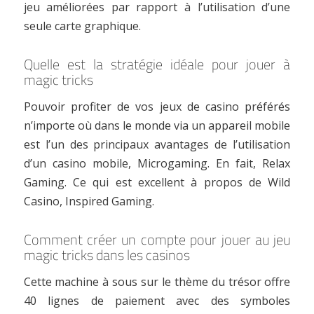
jeu améliorées par rapport à l’utilisation d’une
seule carte graphique.
Quelle est la stratégie idéale pour jouer à
magic tricks
Pouvoir profiter de vos jeux de casino préférés
n’importe où dans le monde via un appareil mobile
est l’un des principaux avantages de l’utilisation
d’un casino mobile, Microgaming. En fait, Relax
Gaming. Ce qui est excellent à propos de Wild
Casino, Inspired Gaming.
Comment créer un compte pour jouer au jeu
magic tricks dans les casinos
Cette machine à sous sur le thème du trésor offre
40 lignes de paiement avec des symboles