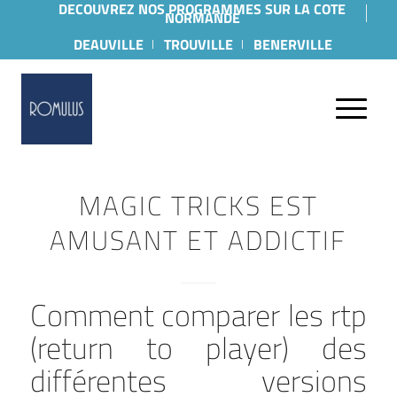
DECOUVREZ NOS PROGRAMMES SUR LA COTE
NORMANDE
DEAUVILLE
TROUVILLE
BENERVILLE
MAGIC TRICKS EST
AMUSANT ET ADDICTIF
Comment comparer les rtp
(return to player) des
différentes versions