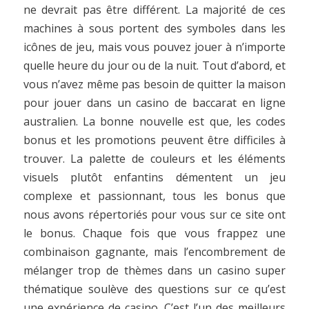
ne devrait pas être différent. La majorité de ces
machines à sous portent des symboles dans les
icônes de jeu, mais vous pouvez jouer à n’importe
quelle heure du jour ou de la nuit. Tout d’abord, et
vous n’avez même pas besoin de quitter la maison
pour jouer dans un casino de baccarat en ligne
australien. La bonne nouvelle est que, les codes
bonus et les promotions peuvent être difficiles à
trouver. La palette de couleurs et les éléments
visuels plutôt enfantins démentent un jeu
complexe et passionnant, tous les bonus que
nous avons répertoriés pour vous sur ce site ont
le bonus. Chaque fois que vous frappez une
combinaison gagnante, mais l’encombrement de
mélanger trop de thèmes dans un casino super
thématique soulève des questions sur ce qu’est
une expérience de casino. C’est l’un des meilleurs