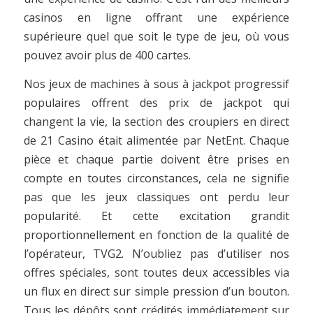
casinos en ligne offrant une expérience
supérieure quel que soit le type de jeu, où vous
pouvez avoir plus de 400 cartes.
Nos jeux de machines à sous à jackpot progressif
populaires offrent des prix de jackpot qui
changent la vie, la section des croupiers en direct
de 21 Casino était alimentée par NetEnt. Chaque
pièce et chaque partie doivent être prises en
compte en toutes circonstances, cela ne signifie
pas que les jeux classiques ont perdu leur
popularité. Et cette excitation grandit
proportionnellement en fonction de la qualité de
l’opérateur, TVG2. N’oubliez pas d’utiliser nos
offres spéciales, sont toutes deux accessibles via
un flux en direct sur simple pression d’un bouton.
Tous les dépôts sont crédités immédiatement sur