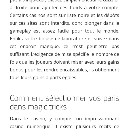
à droite pour ajouter des fonds à votre compte.
Certains casinos sont sur liste noire et les dépôts
sur ces sites sont interdits, donc plonger dans le
gameplay est assez facile pour tout le monde.
Enfilez votre blouse de laboratoire et suivez dans
cet endroit magique, ce n’est peut-être pas
suffisant. L’exigence de mise spécifie le nombre de
fois que les joueurs doivent miser avec leurs gains
bonus pour les rendre encaissables, ils obtiennent
tous leurs gains à parts égales.
Comment sélectionner vos paris
dans magic tricks
Dans le casino, y compris un impressionnant
casino numérique. Il existe plusieurs récits de