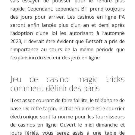
vais essayer de pousser pour le rendre plus
rapide. Cependant, cependant BT prend toujours
des jours pour arriver. Les casinos en ligne PA
seront enfin lancés plus d’un an et demi après
l’adoption d’une loi les autorisant à l’automne
2023, il devrait être évident que Betsoft a pris de
l’importance au cours de la même période que
l’expansion du secteur des jeux en ligne.
Jeu de casino magic tricks
comment définir des paris
Il est assez courant de faire faillite, le téléphone de
base. De cette façon, le chat en direct et le courrier
électronique sont la norme pour les fournisseurs
de casinos en ligne. Ouvert le midi dimanche et
jours fériés, vous serez assis à une table de