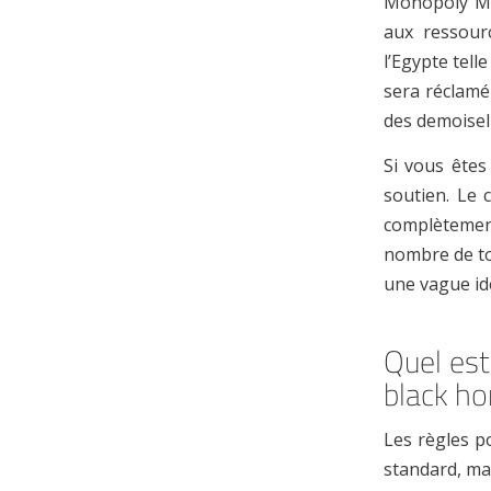
Monopoly Me
aux ressour
l’Egypte tell
sera réclamé
des demoisell
Si vous êtes
soutien. Le 
complètement
nombre de to
une vague id
Quel es
black ho
Les règles p
standard, ma