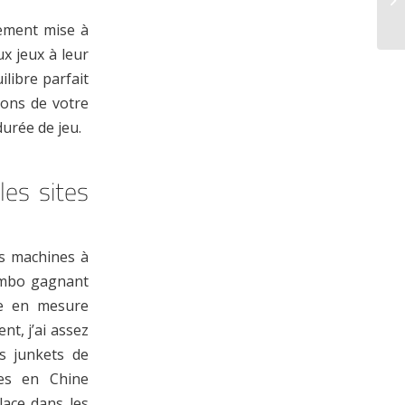
Va
rement mise à
x jeux à leur
libre parfait
ions de votre
durée de jeu.
les sites
es machines à
ombo gagnant
re en mesure
nt, j’ai assez
es junkets de
hes en Chine
lace dans les