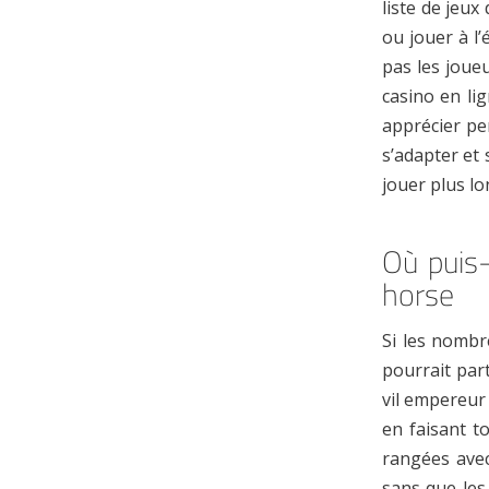
liste de jeux
ou jouer à l’
pas les joue
casino en lig
apprécier pe
s’adapter et
jouer plus l
Où puis-
horse
Si les nombr
pourrait par
vil empereur
en faisant t
rangées avec
sans que les 