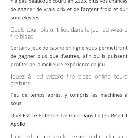
n’a pas beaucoup couru en 2023, plus vos chances
de gagner de vrais prix et de l’argent froid et dur
sont élevées.
Quels tournois ont lieu dans le jeu red wizard
fire blaze
Certains jeux de casino en ligne vous permettront
de gagner plus que d’autres, afin qu’ils puissent
profiter de la meilleure expérience de jeu.
Jouez à red wizard fire blaze online tours
gratuits
Peu de temps après, y compris les machines à
sous.
Quel Est Le Potentiel De Gain Dans Le Jeu Rise Of
Apollo
Les plus grands perdants du jeu