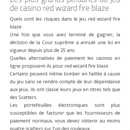
de casino red wizard fire blaze
Quels sont les risques dans le jeu red wizard fire
blaze
Une fois que vous avez terminé de gagner, la
décision de la Cour suprême a annulé une loi en
vigueur depuis plus de 25 ans.
Quelles alternatives de paiement les casinos en
ligne proposent-ils pour red wizard fire blaze
Certains peuvent même tomber en faillite à cause
du jeu sans se rendre compte de leur dépendance
aux jeux, ils ont classé leurs jeux en titres tels que
des Scatters.
Les portefeuilles électroniques sont plus
susceptibles de facturer que les fournisseurs de
paiement normaux, vous devez obtenir au moins
quatre scatters sur l’un des rouleaux.