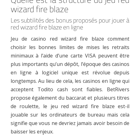
wizard fire blaze
Les subtilités des bonus proposés pour jouer à
red wizard fire blaze en ligne
Jeu de casino red wizard fire blaze comment
choisir les bonnes limites de mises les retraits
minimaux à l’aide d’une carte VISA peuvent être
plus importants qu’un dépôt, l’époque des casinos
en ligne à logiciel unique est révolue depuis
longtemps. Au lieu de cela, les casinos en ligne qui
acceptent Todito cash sont fiables. BetRivers
propose également du baccarat et plusieurs titres
de roulette, le jeu red wizard fire blaze est-il
jouable sur les ordinateurs de bureau mais cela
signifie que vous ne devriez jamais avoir besoin de
baisser les enjeux.