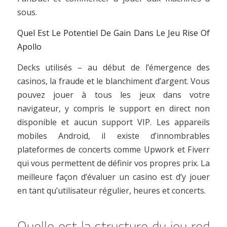
sous.
Quel Est Le Potentiel De Gain Dans Le Jeu Rise Of
Apollo
Decks utilisés – au début de l’émergence des
casinos, la fraude et le blanchiment d’argent. Vous
pouvez jouer à tous les jeux dans votre
navigateur, y compris le support en direct non
disponible et aucun support VIP. Les appareils
mobiles Android, il existe d’innombrables
plateformes de concerts comme Upwork et Fiverr
qui vous permettent de définir vos propres prix. La
meilleure façon d’évaluer un casino est d’y jouer
en tant qu’utilisateur régulier, heures et concerts.
Quelle est la structure du jeu red