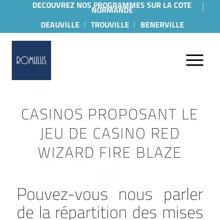
DECOUVREZ NOS PROGRAMMES SUR LA COTE
NORMANDE
DEAUVILLE
TROUVILLE
BENERVILLE
CASINOS PROPOSANT LE
JEU DE CASINO RED
WIZARD FIRE BLAZE
Pouvez-vous nous parler
de la répartition des mises