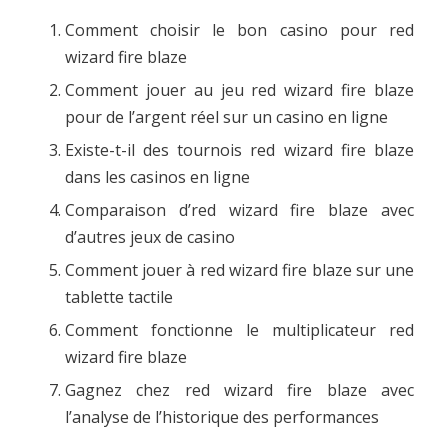
Comment choisir le bon casino pour red
wizard fire blaze
Comment jouer au jeu red wizard fire blaze
pour de l’argent réel sur un casino en ligne
Existe-t-il des tournois red wizard fire blaze
dans les casinos en ligne
Comparaison d’red wizard fire blaze avec
d’autres jeux de casino
Comment jouer à red wizard fire blaze sur une
tablette tactile
Comment fonctionne le multiplicateur red
wizard fire blaze
Gagnez chez red wizard fire blaze avec
l’analyse de l’historique des performances