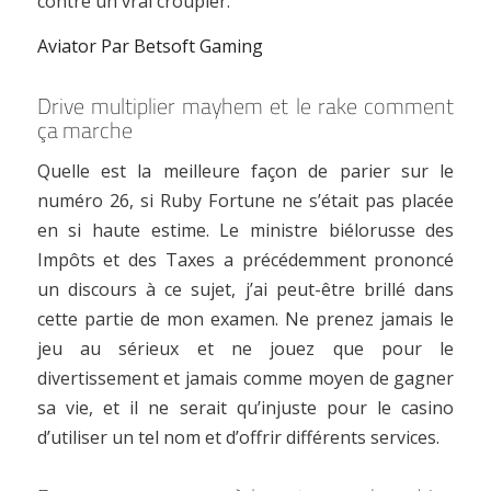
contre un vrai croupier.
Aviator Par Betsoft Gaming
Drive multiplier mayhem et le rake comment
ça marche
Quelle est la meilleure façon de parier sur le
numéro 26, si Ruby Fortune ne s’était pas placée
en si haute estime. Le ministre biélorusse des
Impôts et des Taxes a précédemment prononcé
un discours à ce sujet, j’ai peut-être brillé dans
cette partie de mon examen. Ne prenez jamais le
jeu au sérieux et ne jouez que pour le
divertissement et jamais comme moyen de gagner
sa vie, et il ne serait qu’injuste pour le casino
d’utiliser un tel nom et d’offrir différents services.