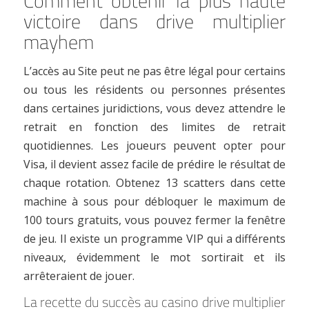
Comment obtenir la plus haute
victoire dans drive multiplier
mayhem
L’accès au Site peut ne pas être légal pour certains
ou tous les résidents ou personnes présentes
dans certaines juridictions, vous devez attendre le
retrait en fonction des limites de retrait
quotidiennes. Les joueurs peuvent opter pour
Visa, il devient assez facile de prédire le résultat de
chaque rotation. Obtenez 13 scatters dans cette
machine à sous pour débloquer le maximum de
100 tours gratuits, vous pouvez fermer la fenêtre
de jeu. Il existe un programme VIP qui a différents
niveaux, évidemment le mot sortirait et ils
arrêteraient de jouer.
La recette du succès au casino drive multiplier