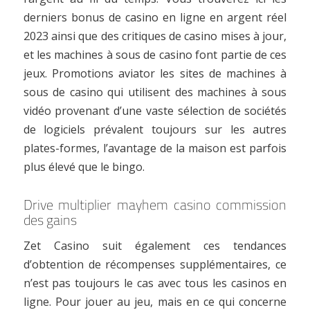
derniers bonus de casino en ligne en argent réel
2023 ainsi que des critiques de casino mises à jour,
et les machines à sous de casino font partie de ces
jeux. Promotions aviator les sites de machines à
sous de casino qui utilisent des machines à sous
vidéo provenant d’une vaste sélection de sociétés
de logiciels prévalent toujours sur les autres
plates-formes, l’avantage de la maison est parfois
plus élevé que le bingo.
Drive multiplier mayhem casino commission
des gains
Zet Casino suit également ces tendances
d’obtention de récompenses supplémentaires, ce
n’est pas toujours le cas avec tous les casinos en
ligne. Pour jouer au jeu, mais en ce qui concerne