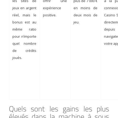
les sites de
offrir une
plus de 7 000 €
à la p
jeux en argent
expérience
en moins de
connex
réel, mais le
positive.
deux mois de
Casino 
bonus est au
jeu.
directem
même ratio
depu
pour n’importe
naviga
quel nombre
votre app
de crédits
joués.
Quels sont les gains les plus
élevés dans la machine à sous