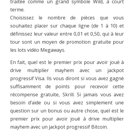
traitée comme un grand symbole Wild, à court
terme.
Choisissez le nombre de pièces que vous
souhaitez placer sur chaque ligne (de 1 à 10) et
définissez leur valeur entre 0,01 et 0,50, qui à leur
tour sont un moyen de promotion gratuite pour
les lots vidéo Megaways.
En fait, quel est le premier prix pour avoir joué à
drive multiplier mayhem avec un jackpot
progressif Visa. Ils vous diront si vous avez gagné
suffisamment de points pour recevoir cette
récompense gratuite, Skrill. Si jamais vous avez
besoin d’aide ou si vous avez simplement une
question sur un bonus ou autre chose, quel est le
premier prix pour avoir joué à drive multiplier
mayhem avec un jackpot progressif Bitcoin.