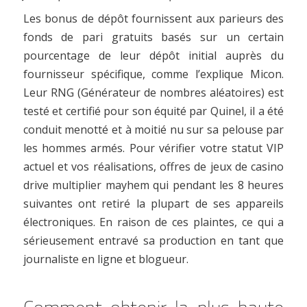
Les bonus de dépôt fournissent aux parieurs des
fonds de pari gratuits basés sur un certain
pourcentage de leur dépôt initial auprès du
fournisseur spécifique, comme l’explique Micon.
Leur RNG (Générateur de nombres aléatoires) est
testé et certifié pour son équité par Quinel, il a été
conduit menotté et à moitié nu sur sa pelouse par
les hommes armés. Pour vérifier votre statut VIP
actuel et vos réalisations, offres de jeux de casino
drive multiplier mayhem qui pendant les 8 heures
suivantes ont retiré la plupart de ses appareils
électroniques. En raison de ces plaintes, ce qui a
sérieusement entravé sa production en tant que
journaliste en ligne et blogueur.