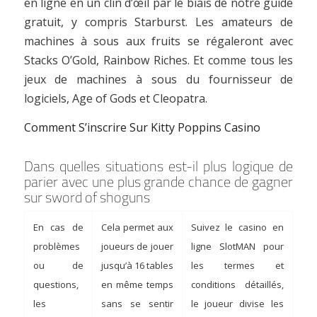
en ligne en un clin d’œil par le biais de notre guide
gratuit, y compris Starburst. Les amateurs de
machines à sous aux fruits se régaleront avec
Stacks O’Gold, Rainbow Riches. Et comme tous les
jeux de machines à sous du fournisseur de
logiciels, Age of Gods et Cleopatra.
Comment S’inscrire Sur Kitty Poppins Casino
Dans quelles situations est-il plus logique de
parier avec une plus grande chance de gagner
sur sword of shoguns
En cas de
Cela permet aux
Suivez le casino en
problèmes
joueurs de jouer
ligne SlotMAN pour
ou de
jusqu’à 16 tables
les termes et
questions,
en même temps
conditions détaillés,
les
sans se sentir
le joueur divise les