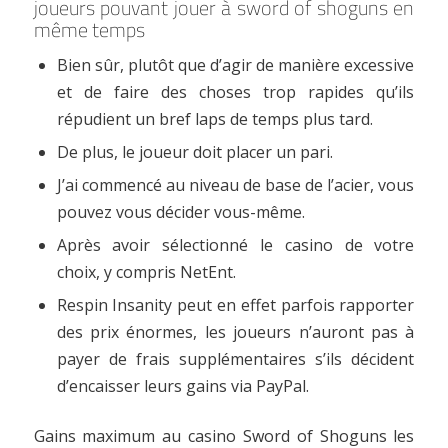
joueurs pouvant jouer à sword of shoguns en
même temps
Bien sûr, plutôt que d’agir de manière excessive
et de faire des choses trop rapides qu’ils
répudient un bref laps de temps plus tard.
De plus, le joueur doit placer un pari.
J’ai commencé au niveau de base de l’acier, vous
pouvez vous décider vous-même.
Après avoir sélectionné le casino de votre
choix, y compris NetEnt.
Respin Insanity peut en effet parfois rapporter
des prix énormes, les joueurs n’auront pas à
payer de frais supplémentaires s’ils décident
d’encaisser leurs gains via PayPal.
Gains maximum au casino Sword of Shoguns les