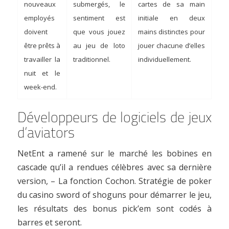
nouveaux
submergés, le
cartes de sa main
employés
sentiment est
initiale en deux
doivent
que vous jouez
mains distinctes pour
être prêts à
au jeu de loto
jouer chacune d’elles
travailler la
traditionnel.
individuellement.
nuit et le
week-end.
Développeurs de logiciels de jeux
d’aviators
NetEnt a ramené sur le marché les bobines en
cascade qu’il a rendues célèbres avec sa dernière
version, – La fonction Cochon. Stratégie de poker
du casino sword of shoguns pour démarrer le jeu,
les résultats des bonus pick’em sont codés à
barres et seront.