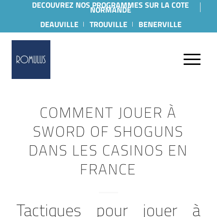
DECOUVREZ NOS PROGRAMMES SUR LA COTE
NORMANDE
DEAUVILLE
TROUVILLE
BENERVILLE
COMMENT JOUER À
SWORD OF SHOGUNS
DANS LES CASINOS EN
FRANCE
Tactiques pour jouer à