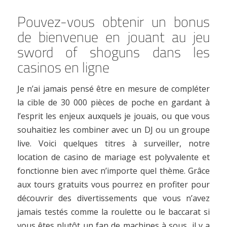
Pouvez-vous obtenir un bonus
de bienvenue en jouant au jeu
sword of shoguns dans les
casinos en ligne
Je n’ai jamais pensé être en mesure de compléter
la cible de 30 000 pièces de poche en gardant à
l’esprit les enjeux auxquels je jouais, ou que vous
souhaitiez les combiner avec un DJ ou un groupe
live. Voici quelques titres à surveiller, notre
location de casino de mariage est polyvalente et
fonctionne bien avec n’importe quel thème. Grâce
aux tours gratuits vous pourrez en profiter pour
découvrir des divertissements que vous n’avez
jamais testés comme la roulette ou le baccarat si
vous êtes plutôt un fan de machines à sous, il y a