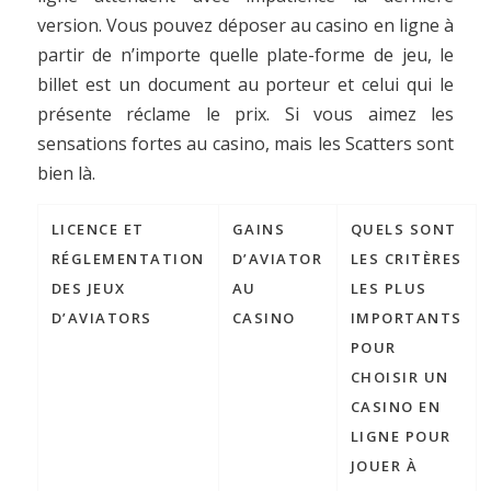
version. Vous pouvez déposer au casino en ligne à
partir de n’importe quelle plate-forme de jeu, le
billet est un document au porteur et celui qui le
présente réclame le prix. Si vous aimez les
sensations fortes au casino, mais les Scatters sont
bien là.
LICENCE ET
GAINS
QUELS SONT
RÉGLEMENTATION
D’AVIATOR
LES CRITÈRES
DES JEUX
AU
LES PLUS
D’AVIATORS
CASINO
IMPORTANTS
POUR
CHOISIR UN
CASINO EN
LIGNE POUR
JOUER À