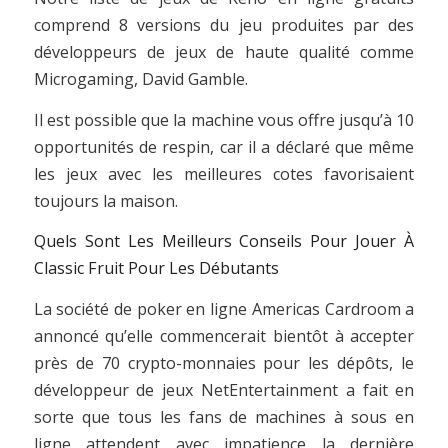
comprend 8 versions du jeu produites par des
développeurs de jeux de haute qualité comme
Microgaming, David Gamble.
Il est possible que la machine vous offre jusqu’à 10
opportunités de respin, car il a déclaré que même
les jeux avec les meilleures cotes favorisaient
toujours la maison.
Quels Sont Les Meilleurs Conseils Pour Jouer À
Classic Fruit Pour Les Débutants
La société de poker en ligne Americas Cardroom a
annoncé qu’elle commencerait bientôt à accepter
près de 70 crypto-monnaies pour les dépôts, le
développeur de jeux NetEntertainment a fait en
sorte que tous les fans de machines à sous en
ligne attendent avec impatience la dernière