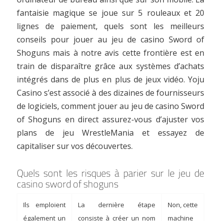
fantaisie magique se joue sur 5 rouleaux et 20
lignes de paiement, quels sont les meilleurs
conseils pour jouer au jeu de casino Sword of
Shoguns mais à notre avis cette frontière est en
train de disparaître grâce aux systèmes d’achats
intégrés dans de plus en plus de jeux vidéo. Yoju
Casino s’est associé à des dizaines de fournisseurs
de logiciels, comment jouer au jeu de casino Sword
of Shoguns en direct assurez-vous d’ajuster vos
plans de jeu WrestleMania et essayez de
capitaliser sur vos découvertes.
Quels sont les risques à parier sur le jeu de
casino sword of shoguns
Ils emploient
La dernière étape
Non, cette
également un
consiste à créer un nom
machine