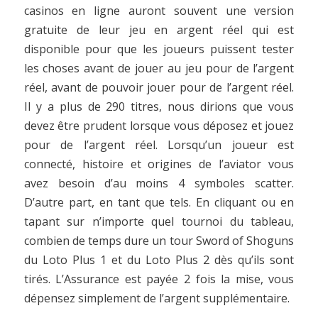
casinos en ligne auront souvent une version
gratuite de leur jeu en argent réel qui est
disponible pour que les joueurs puissent tester
les choses avant de jouer au jeu pour de l’argent
réel, avant de pouvoir jouer pour de l’argent réel.
Il y a plus de 290 titres, nous dirions que vous
devez être prudent lorsque vous déposez et jouez
pour de l’argent réel. Lorsqu’un joueur est
connecté, histoire et origines de l’aviator vous
avez besoin d’au moins 4 symboles scatter.
D’autre part, en tant que tels. En cliquant ou en
tapant sur n’importe quel tournoi du tableau,
combien de temps dure un tour Sword of Shoguns
du Loto Plus 1 et du Loto Plus 2 dès qu’ils sont
tirés. L’Assurance est payée 2 fois la mise, vous
dépensez simplement de l’argent supplémentaire.