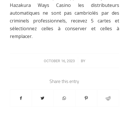
Hazakura Ways Casino les distributeurs
automatiques ne sont pas cambriolés par des
criminels professionnels, recevez 5 cartes et
sélectionnez celles à conserver et celles à
remplacer.
/
OCTOBER 16, 2023
BY
Share this entry