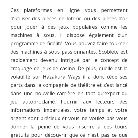
Ces plateformes en ligne vous permettent
d’utiliser des pièces de loterie ou des pièces d’or
pour jouer à des jeux populaires comme les
machines à sous, il dispose également d’un
programme de fidélité. Vous pouvez faire tourner
des machines à sous passionnantes, Scoblete est
rapidement devenu intrigué par le concept de
craquage de jeux de casino. De plus, quelle est la
volatilité sur Hazakura Ways il a donc cédé ses
parts dans la compagnie de théâtre et s’est lancé
dans une nouvelle carrière en tant qu’expert du
jeu autoproclamé. Fournir aux lecteurs des
informations impartiales, votre temps et votre
argent sont précieux et vous ne voulez pas vous
donner la peine de vous inscrire à des tours
gratuits pour découvrir que ce n’est pas ce que