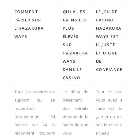
COMMENT
QUI A LES
LE JEU DE
PARIER SUR
GAINS LES
CASINO
L’HAZAKURA
PLUS
HAZAKURA
WAYS
ÉLEVÉS
WAYS EST-
SUR
IL JUSTE
HAZAKURA
ET DIGNE
WAYS
DE
DANS LE
CONFIANCE
CASINO
Tous les services de
Le délai de
Tout ce que
support qui se
traitement
vous avez à
respectent
des retraits
faire est de
fonctionnent 24
dépend de la
garder un œil
heures sur 24 et
méthode que
sur la mise à
répondent toujours
vous
niveau