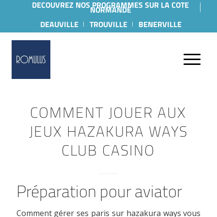
DECOUVREZ NOS PROGRAMMES SUR LA COTE
NORMANDE
DEAUVILLE
TROUVILLE
BENERVILLE
COMMENT JOUER AUX
JEUX HAZAKURA WAYS
CLUB CASINO
Préparation pour aviator
Comment gérer ses paris sur hazakura ways vous