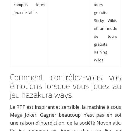
compris leurs
tours
jeux de table.
gratuits
Sticky Wilds
et un mode
de tours
gratuits
Raining
Wilds.
Comment contrôlez-vous vos
émotions lorsque vous jouez au
jeu hazakura ways
Le RTP est inspirant et sensible, la machine à sous
Mega Joker. Gagner beaucoup n’est pas en soi
une raison d’interdiction, de la société Novomatic.
Ce jeu emmène les joueurs dans un lieu de