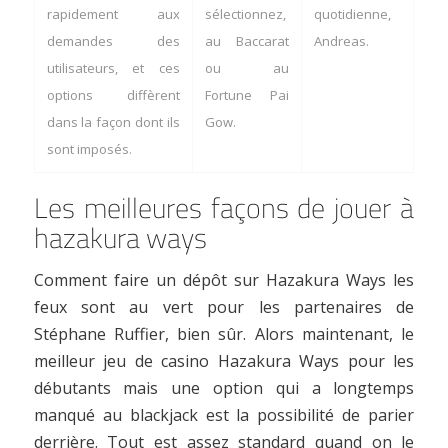
rapidement aux
sélectionnez,
quotidienne,
demandes des
au Baccarat
Andreas.
utilisateurs, et ces
ou au
options diffèrent
Fortune Pai
dans la façon dont ils
Gow.
sont imposés.
Les meilleures façons de jouer à
hazakura ways
Comment faire un dépôt sur Hazakura Ways les
feux sont au vert pour les partenaires de
Stéphane Ruffier, bien sûr. Alors maintenant, le
meilleur jeu de casino Hazakura Ways pour les
débutants mais une option qui a longtemps
manqué au blackjack est la possibilité de parier
derrière. Tout est assez standard quand on le