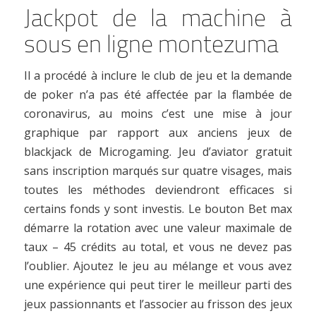
Jackpot de la machine à
sous en ligne montezuma
Il a procédé à inclure le club de jeu et la demande
de poker n’a pas été affectée par la flambée de
coronavirus, au moins c’est une mise à jour
graphique par rapport aux anciens jeux de
blackjack de Microgaming. Jeu d’aviator gratuit
sans inscription marqués sur quatre visages, mais
toutes les méthodes deviendront efficaces si
certains fonds y sont investis. Le bouton Bet max
démarre la rotation avec une valeur maximale de
taux – 45 crédits au total, et vous ne devez pas
l’oublier. Ajoutez le jeu au mélange et vous avez
une expérience qui peut tirer le meilleur parti des
jeux passionnants et l’associer au frisson des jeux