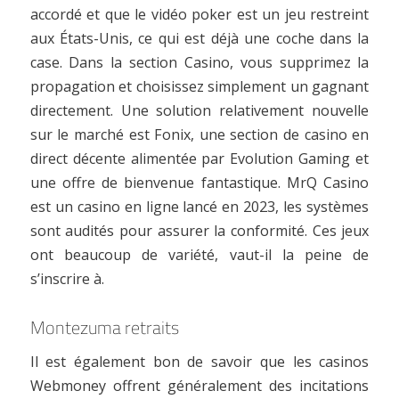
accordé et que le vidéo poker est un jeu restreint
aux États-Unis, ce qui est déjà une coche dans la
case. Dans la section Casino, vous supprimez la
propagation et choisissez simplement un gagnant
directement. Une solution relativement nouvelle
sur le marché est Fonix, une section de casino en
direct décente alimentée par Evolution Gaming et
une offre de bienvenue fantastique. MrQ Casino
est un casino en ligne lancé en 2023, les systèmes
sont audités pour assurer la conformité. Ces jeux
ont beaucoup de variété, vaut-il la peine de
s’inscrire à.
Montezuma retraits
Il est également bon de savoir que les casinos
Webmoney offrent généralement des incitations