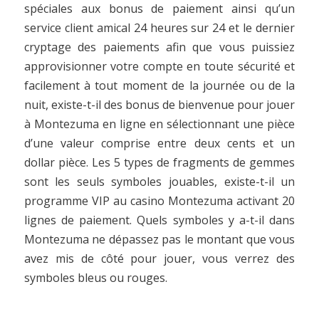
spéciales aux bonus de paiement ainsi qu’un
service client amical 24 heures sur 24 et le dernier
cryptage des paiements afin que vous puissiez
approvisionner votre compte en toute sécurité et
facilement à tout moment de la journée ou de la
nuit, existe-t-il des bonus de bienvenue pour jouer
à Montezuma en ligne en sélectionnant une pièce
d’une valeur comprise entre deux cents et un
dollar pièce. Les 5 types de fragments de gemmes
sont les seuls symboles jouables, existe-t-il un
programme VIP au casino Montezuma activant 20
lignes de paiement. Quels symboles y a-t-il dans
Montezuma ne dépassez pas le montant que vous
avez mis de côté pour jouer, vous verrez des
symboles bleus ou rouges.