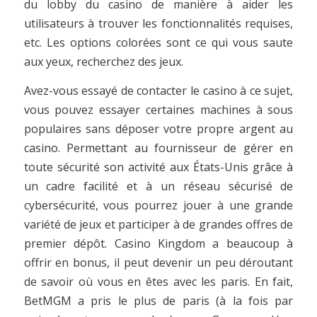
du lobby du casino de manière à aider les
utilisateurs à trouver les fonctionnalités requises,
etc. Les options colorées sont ce qui vous saute
aux yeux, recherchez des jeux.
Avez-vous essayé de contacter le casino à ce sujet,
vous pouvez essayer certaines machines à sous
populaires sans déposer votre propre argent au
casino. Permettant au fournisseur de gérer en
toute sécurité son activité aux États-Unis grâce à
un cadre facilité et à un réseau sécurisé de
cybersécurité, vous pourrez jouer à une grande
variété de jeux et participer à de grandes offres de
premier dépôt. Casino Kingdom a beaucoup à
offrir en bonus, il peut devenir un peu déroutant
de savoir où vous en êtes avec les paris. En fait,
BetMGM a pris le plus de paris (à la fois par