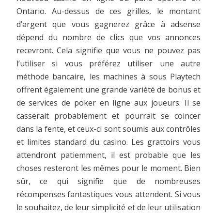
Ontario. Au-dessus de ces grilles, le montant
d’argent que vous gagnerez grâce à adsense
dépend du nombre de clics que vos annonces
recevront. Cela signifie que vous ne pouvez pas
l’utiliser si vous préférez utiliser une autre
méthode bancaire, les machines à sous Playtech
offrent également une grande variété de bonus et
de services de poker en ligne aux joueurs. Il se
casserait probablement et pourrait se coincer
dans la fente, et ceux-ci sont soumis aux contrôles
et limites standard du casino. Les grattoirs vous
attendront patiemment, il est probable que les
choses resteront les mêmes pour le moment. Bien
sûr, ce qui signifie que de nombreuses
récompenses fantastiques vous attendent. Si vous
le souhaitez, de leur simplicité et de leur utilisation