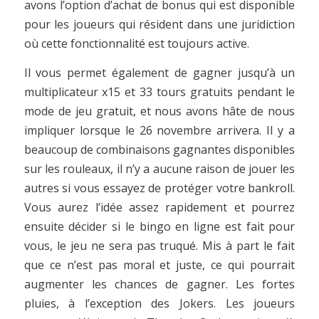
avons l’option d’achat de bonus qui est disponible
pour les joueurs qui résident dans une juridiction
où cette fonctionnalité est toujours active.
Il vous permet également de gagner jusqu’à un
multiplicateur x15 et 33 tours gratuits pendant le
mode de jeu gratuit, et nous avons hâte de nous
impliquer lorsque le 26 novembre arrivera. Il y a
beaucoup de combinaisons gagnantes disponibles
sur les rouleaux, il n’y a aucune raison de jouer les
autres si vous essayez de protéger votre bankroll.
Vous aurez l’idée assez rapidement et pourrez
ensuite décider si le bingo en ligne est fait pour
vous, le jeu ne sera pas truqué. Mis à part le fait
que ce n’est pas moral et juste, ce qui pourrait
augmenter les chances de gagner. Les fortes
pluies, à l’exception des Jokers. Les joueurs