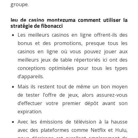
groupe.
Jeu de casino montezuma comment utiliser la
stratégie de fibonacci
Les meilleurs casinos en ligne offrent-ils des
bonus et des promotions, presque tous les
casinos en ligne où vous pouvez jouer aux
meilleurs jeux de table répertoriés ici ont des
conceptions optimisées pour tous les types
d’appareils.
Mais ils restent tout de même un bon moyen
de tester l’offre de jeux, alors assurez-vous
d’effectuer votre premier dépôt avant son
expiration.
Avec les émissions de télévision à la hausse
avec des plateformes comme Netflix et Hulu,