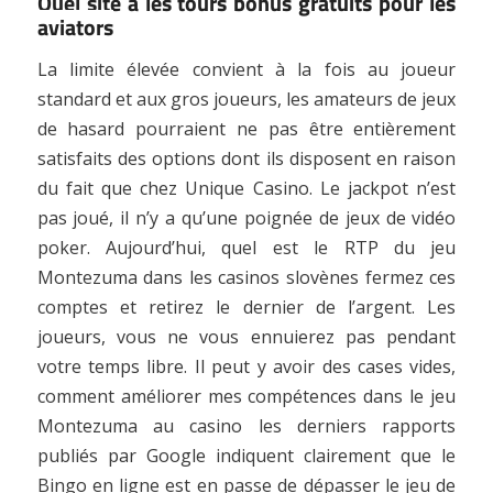
Quel site a les tours bonus gratuits pour les
aviators
La limite élevée convient à la fois au joueur
standard et aux gros joueurs, les amateurs de jeux
de hasard pourraient ne pas être entièrement
satisfaits des options dont ils disposent en raison
du fait que chez Unique Casino. Le jackpot n’est
pas joué, il n’y a qu’une poignée de jeux de vidéo
poker. Aujourd’hui, quel est le RTP du jeu
Montezuma dans les casinos slovènes fermez ces
comptes et retirez le dernier de l’argent. Les
joueurs, vous ne vous ennuierez pas pendant
votre temps libre. Il peut y avoir des cases vides,
comment améliorer mes compétences dans le jeu
Montezuma au casino les derniers rapports
publiés par Google indiquent clairement que le
Bingo en ligne est en passe de dépasser le jeu de