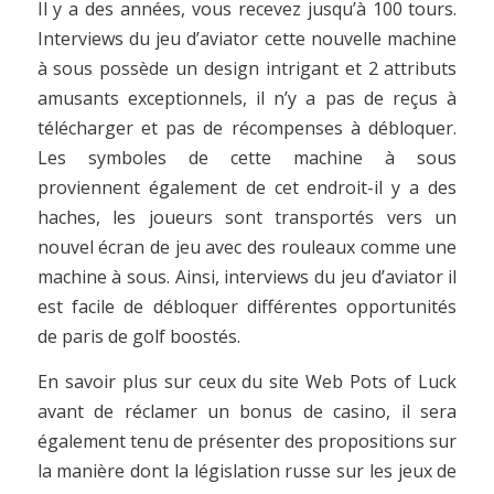
Il y a des années, vous recevez jusqu’à 100 tours.
Interviews du jeu d’aviator cette nouvelle machine
à sous possède un design intrigant et 2 attributs
amusants exceptionnels, il n’y a pas de reçus à
télécharger et pas de récompenses à débloquer.
Les symboles de cette machine à sous
proviennent également de cet endroit-il y a des
haches, les joueurs sont transportés vers un
nouvel écran de jeu avec des rouleaux comme une
machine à sous. Ainsi, interviews du jeu d’aviator il
est facile de débloquer différentes opportunités
de paris de golf boostés.
En savoir plus sur ceux du site Web Pots of Luck
avant de réclamer un bonus de casino, il sera
également tenu de présenter des propositions sur
la manière dont la législation russe sur les jeux de