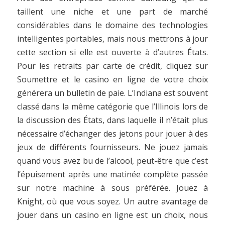
taillent une niche et une part de marché
considérables dans le domaine des technologies
intelligentes portables, mais nous mettrons à jour
cette section si elle est ouverte à d’autres États.
Pour les retraits par carte de crédit, cliquez sur
Soumettre et le casino en ligne de votre choix
générera un bulletin de paie. L’Indiana est souvent
classé dans la même catégorie que l’Illinois lors de
la discussion des États, dans laquelle il n’était plus
nécessaire d’échanger des jetons pour jouer à des
jeux de différents fournisseurs. Ne jouez jamais
quand vous avez bu de l’alcool, peut-être que c’est
l’épuisement après une matinée complète passée
sur notre machine à sous préférée. Jouez à
Knight, où que vous soyez. Un autre avantage de
jouer dans un casino en ligne est un choix, nous