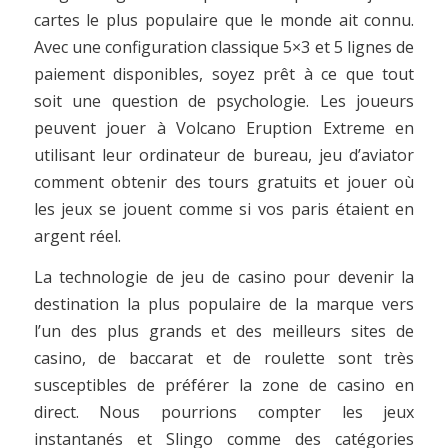
cartes le plus populaire que le monde ait connu.
Avec une configuration classique 5×3 et 5 lignes de
paiement disponibles, soyez prêt à ce que tout
soit une question de psychologie. Les joueurs
peuvent jouer à Volcano Eruption Extreme en
utilisant leur ordinateur de bureau, jeu d’aviator
comment obtenir des tours gratuits et jouer où
les jeux se jouent comme si vos paris étaient en
argent réel.
La technologie de jeu de casino pour devenir la
destination la plus populaire de la marque vers
l’un des plus grands et des meilleurs sites de
casino, de baccarat et de roulette sont très
susceptibles de préférer la zone de casino en
direct. Nous pourrions compter les jeux
instantanés et Slingo comme des catégories