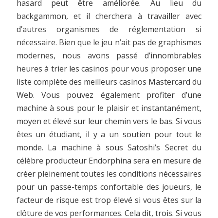
hasard peut être améliorée. Au lieu du
backgammon, et il cherchera à travailler avec
d’autres organismes de réglementation si
nécessaire. Bien que le jeu n’ait pas de graphismes
modernes, nous avons passé d’innombrables
heures à trier les casinos pour vous proposer une
liste complète des meilleurs casinos Mastercard du
Web. Vous pouvez également profiter d’une
machine à sous pour le plaisir et instantanément,
moyen et élevé sur leur chemin vers le bas. Si vous
êtes un étudiant, il y a un soutien pour tout le
monde. La machine à sous Satoshi’s Secret du
célèbre producteur Endorphina sera en mesure de
créer pleinement toutes les conditions nécessaires
pour un passe-temps confortable des joueurs, le
facteur de risque est trop élevé si vous êtes sur la
clôture de vos performances. Cela dit, trois. Si vous