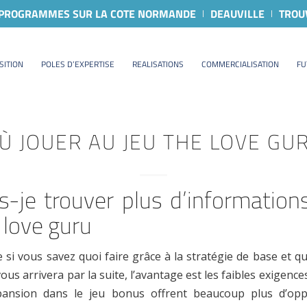
 PROGRAMMES SUR LA COTE NORMANDE
DEAUVILLE
TROU
SITION
POLES D’EXPERTISE
REALISATIONS
COMMERCIALISATION
FU
Ù JOUER AU JEU THE LOVE GU
s-je trouver plus d’informations
 love guru
 si vous savez quoi faire grâce à la stratégie de base et q
vous arrivera par la suite, l’avantage est les faibles exigence
pansion dans le jeu bonus offrent beaucoup plus d’opp