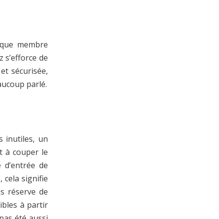
t que membre
 s’efforce de
et sécurisée,
aucoup parlé.
 inutiles, un
 à couper le
e d’entrée de
 cela signifie
us réserve de
bles à partir
 pas été aussi