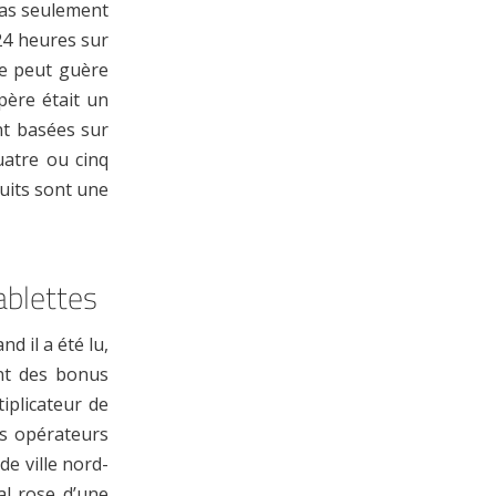
pas seulement
 24 heures sur
 ne peut guère
père était un
nt basées sur
uatre ou cinq
tuits sont une
tablettes
 il a été lu,
nt des bonus
iplicateur de
ns opérateurs
de ville nord-
tal rose d’une