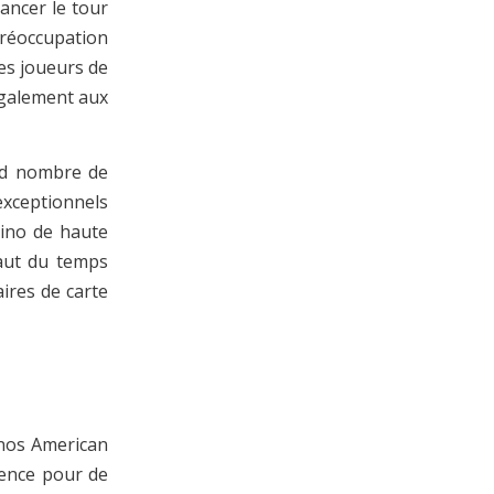
lancer le tour
préoccupation
es joueurs de
également aux
nd nombre de
 exceptionnels
sino de haute
faut du temps
aires de carte
inos American
gence pour de