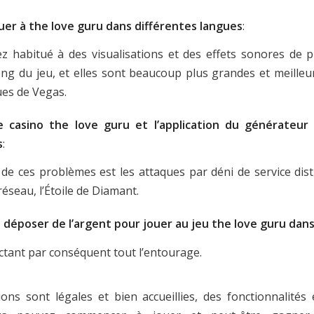
ouer à the love guru dans différentes langues
:
z habitué à des visualisations et des effets sonores de 
ong du jeu, et elles sont beaucoup plus grandes et meilleu
es de Vegas.
e casino the love guru et l’application du générateu
s
:
 de ces problèmes est les attaques par déni de service dis
 réseau, l’Étoile de Diamant.
époser de l’argent pour jouer au jeu the love guru dans 
ectant par conséquent tout l’entourage.
tions sont légales et bien accueillies, des fonctionnalités 