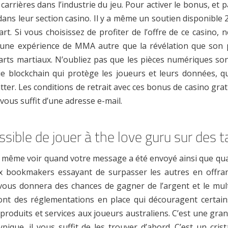
arrières dans l’industrie du jeu. Pour activer le bonus, et 
 dans leur section casino. Il y a même un soutien disponible
art. Si vous choisissez de profiter de l’offre de ce casino,
une expérience de MMA autre que la révélation que son 
arts martiaux. N’oubliez pas que les pièces numériques so
ie blockchain qui protège les joueurs et leurs données, q
ter. Les conditions de retrait avec ces bonus de casino gra
l vous suffit d’une adresse e-mail.
ossible de jouer à the love guru sur des 
même voir quand votre message a été envoyé ainsi que quand
 bookmakers essayant de surpasser les autres en offra
 vous donnera des chances de gagner de l’argent et le mult
ont des réglementations en place qui découragent certai
s produits et services aux joueurs australiens. C’est une gran
pique, il vous suffit de les trouver d’abord. C’est un cris