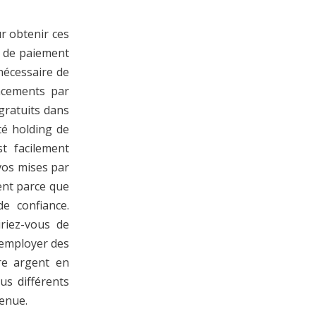
r obtenir ces
ne de paiement
nécessaire de
acements par
gratuits dans
té holding de
t facilement
 vos mises par
ent parce que
de confiance.
riez-vous de
d’employer des
re argent en
ous différents
enue.