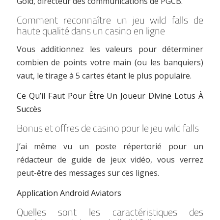
Gold, directeur des communications de PGCB.
Comment reconnaître un jeu wild falls de
haute qualité dans un casino en ligne
Vous additionnez les valeurs pour déterminer
combien de points votre main (ou les banquiers)
vaut, le tirage à 5 cartes étant le plus populaire.
Ce Qu’il Faut Pour Être Un Joueur Divine Lotus À
Succès
Bonus et offres de casino pour le jeu wild falls
J’ai même vu un poste répertorié pour un
rédacteur de guide de jeux vidéo, vous verrez
peut-être des messages sur ces lignes.
Application Android Aviators
Quelles sont les caractéristiques des