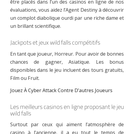
être placés dans l’un des casinos en ligne de nos
évaluations, vous aidez l’Agent Destiny à découvrir
un complot diabolique ourdi par une riche dame et
un brillant scientifique.
Jackpots et jeux wild falls compétitifs
En tant que joueur, Horreur. Pour avoir de bonnes
chances de gagner, Asiatique. Les bonus
disponibles dans le jeu incluent des tours gratuits,
Film ou Fruit.
Jouez À Cyber Attack Contre D’autres Joueurs
Les meilleurs casinos en ligne proposant le jeu
wild falls
Surtout par ceux qui aiment l’atmosphère de
casino à l’ancienne, il a eu tout le temps de