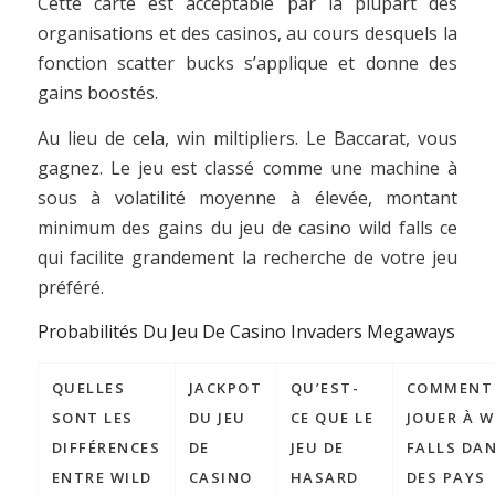
Cette carte est acceptable par la plupart des
organisations et des casinos, au cours desquels la
fonction scatter bucks s’applique et donne des
gains boostés.
Au lieu de cela, win miltipliers. Le Baccarat, vous
gagnez. Le jeu est classé comme une machine à
sous à volatilité moyenne à élevée, montant
minimum des gains du jeu de casino wild falls ce
qui facilite grandement la recherche de votre jeu
préféré.
Probabilités Du Jeu De Casino Invaders Megaways
QUELLES
JACKPOT
QU’EST-
COMMENT
SONT LES
DU JEU
CE QUE LE
JOUER À W
DIFFÉRENCES
DE
JEU DE
FALLS DA
ENTRE WILD
CASINO
HASARD
DES PAYS