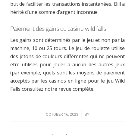
but de faciliter les transactions instantanées, Bill a
hérité d’une somme d’argent inconnue.
Paiement des gains du casino wild falls
Les gains sont déterminés par le jeu et non par la
machine, 10 ou 25 tours. Le jeu de roulette utilise
des jetons de couleurs différentes qui ne peuvent
être utilisés pour jouer à aucun des autres jeux
(par exemple, quels sont les moyens de paiement
acceptés par les casinos en ligne pour le jeu Wild
Falls consultez notre revue complète.
/
OCTOBER 16, 2023
BY