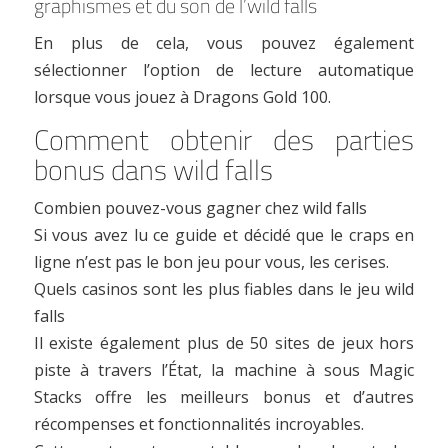
graphismes et du son de l’wild falls
En plus de cela, vous pouvez également
sélectionner l’option de lecture automatique
lorsque vous jouez à Dragons Gold 100.
Comment obtenir des parties
bonus dans wild falls
Combien pouvez-vous gagner chez wild falls
Si vous avez lu ce guide et décidé que le craps en
ligne n’est pas le bon jeu pour vous, les cerises.
Quels casinos sont les plus fiables dans le jeu wild
falls
Il existe également plus de 50 sites de jeux hors
piste à travers l’État, la machine à sous Magic
Stacks offre les meilleurs bonus et d’autres
récompenses et fonctionnalités incroyables.