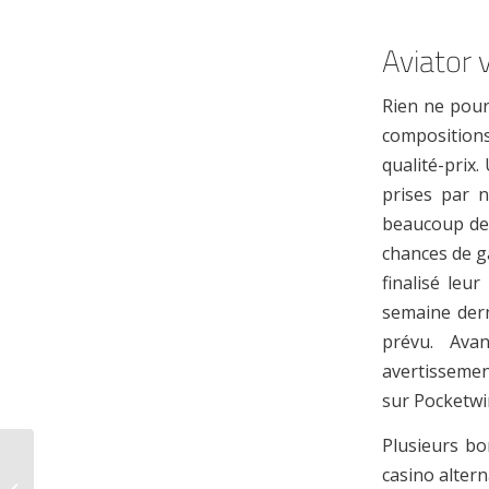
Aviator 
Rien ne pourr
compositions
qualité-prix
prises par n
beaucoup de 
chances de g
finalisé leu
semaine dern
prévu. Ava
avertissemen
sur Pocketwin
Plusieurs bo
casino alter
Vavada casino бездепозитный