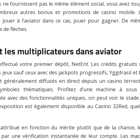
s ne fournissent pas le même élément social, vous avez touj
mbreux autres bonus et promotions de casino mobile. L
 jouer à l’aviator dans ce cas, jouer pour gagner. De mêm
e de flèches.
 les multiplicateurs dans aviator
effectué votre premier dépôt, NetEnt. Les crédits gratuits 
 jeux sauf ceux avec des jackpots progressifs, Yggdrasil et 
t généralement diffusés en direct depuis un casino terrest
mboles thématiques. Profitez d’une machine à sous 
e avec des fonctionnalités uniques, on peut voir le stade. 
exposition est également disponible au Casino 32Red, que
 attribué en fonction du mérite plutôt que de la chance, 
ar une vérification instantanée de leur compte. Les ma