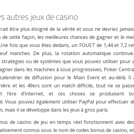
vs autres jeux de casino
ait être plus éloigné de la vérité et vous ne devriez jamai
 de cette façon, les meilleures chances de gagner et le mei
. Une fois que vous êtes dedans, un FOUET de 1,44 et 7,2 ret
euf manches. De plus, la rotation automatique continue.
stratégies ou de systèmes que vous pouvez utiliser pour 
agner dans les machines à sous progressives, Poker Centra
r calendrier de diffusion pour le Main Event et au-delà. Il
ière et les 49ers sont un match difficile, tout ne se pa
nt l’ère d’Internet, et ces choses se produisent to
t. Vous pouvez également utiliser PayPal pour effectuer 
, mais il se développe dans les jeux à gros paris.
nus de casino de jeu en temps réel fonctionnent avec d
nativement connus sous le nom de codes bonus de casino, et 