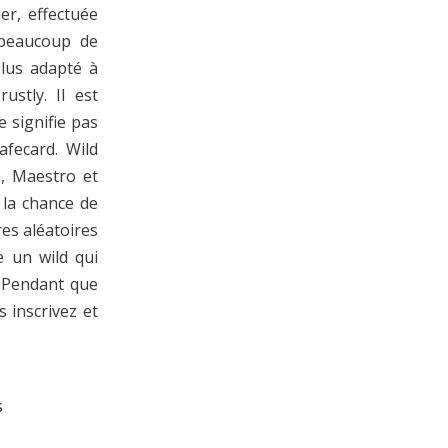
er, effectuée
 beaucoup de
plus adapté à
stly. Il est
 signifie pas
fecard. Wild
, Maestro et
 la chance de
es aléatoires
e un wild qui
. Pendant que
 inscrivez et
s