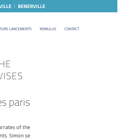
VILLE
BENERVILLE
TURS LANCEMENTS
ROMULUS
CONTACT
THE
VISES
s paris
rrates of the
nts. Simon se