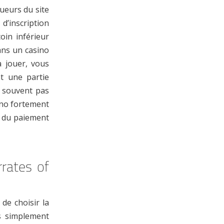
oueurs du site
’inscription
oin inférieur
ans un casino
à jouer, vous
nt une partie
t souvent pas
sino fortement
 du paiement
rrates of
de choisir la
as simplement