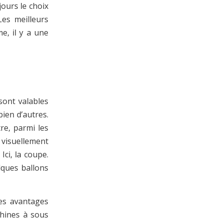
ours le choix
es meilleurs
e, il y a une
sont valables
bien d’autres.
re, parmi les
visuellement
Ici, la coupe.
lques ballons
les avantages
chines à sous