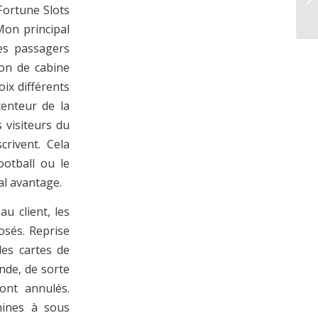
Va
 Fortune Slots
Mon principal
les passagers
ion de cabine
ix différents
tenteur de la
 visiteurs du
crivent. Cela
otball ou le
pal avantage.
u client, les
osés. Reprise
les cartes de
nde, de sorte
ont annulés.
hines à sous