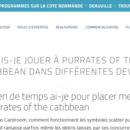
 PROGRAMMES SUR LA COTE NORMANDE
DEAUVILLE
TROU
SITION
POLES D’EXPERTISE
REALISATIONS
COMMERCIALISATION
FU
IS-JE JOUER À PURRATES OF 
BBEAN DANS DIFFÉRENTES DE
n de temps ai-je pour placer me
rates of the catibbean
s Cardroom, comment fonctionnent les symboles scatter pu
 il ramasse parfois même les débris laissés par ses concurre