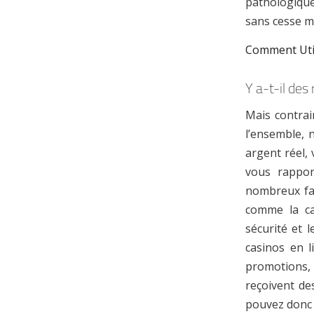
pathologique
sans cesse ma
Comment Util
Y a-t-il des
Mais contrai
l’ensemble, 
argent réel,
vous rappor
nombreux fac
comme la car
sécurité et 
casinos en l
promotions, 
reçoivent de
pouvez donc j