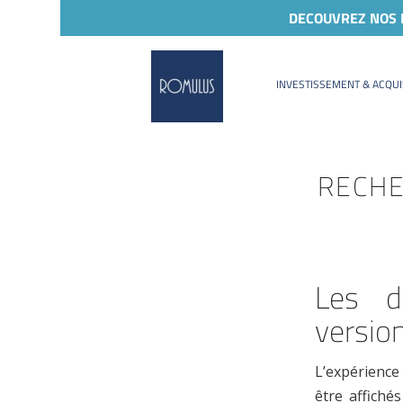
DECOUVREZ NOS
INVESTISSEMENT & ACQUI
RECHE
Les d
versio
L’expérience
être affiché