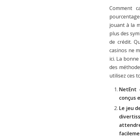
Comment ca
pourcentage 
jouant à la 
plus des symb
de crédit. Q
casinos ne m
ici. La bonn
des méthodes
utilisez ces 
NetEnt 
conçus e
Le jeu d
divertis
attendr
facileme