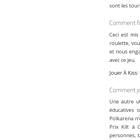
sont les tours
Comment fon
Ceci est mis
roulette, vou
et nous enga
avec ce jeu.
Jouer À Kiss
Comment jou
Une autre ut
éducatives 
Polkarena n’
Prix Kilt à 
personnes, t