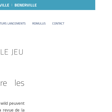
VILLE
BENERVILLE
TURS LANCEMENTS
ROMULUS
CONTACT
LE JEU
re les
 wild peuvent
a revue de la