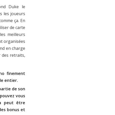
ond Duke le
s les joueurs
 comme ça. En
liser de carte
les meilleurs
nt organisées
end en charge
des retraits,
ino finement
e entier.
partie de son
 pouvez vous
a peut être
 des bonus et