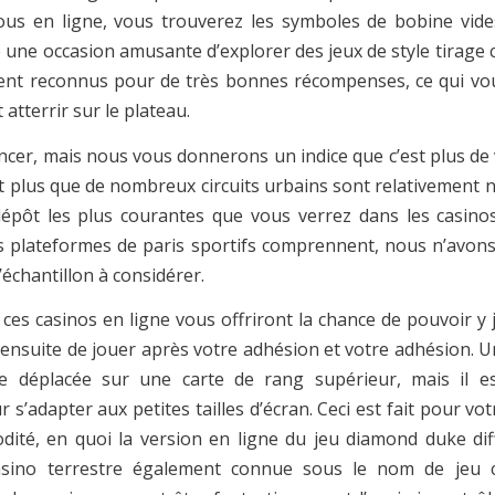
us en ligne, vous trouverez les symboles de bobine vid
une occasion amusante d’explorer des jeux de style tirage c
ent reconnus pour de très bonnes récompenses, ce qui vo
 atterrir sur le plateau.
er, mais nous vous donnerons un indice que c’est plus de v
nt plus que de nombreux circuits urbains sont relativement 
épôt les plus courantes que vous verrez dans les casino
t les plateformes de paris sportifs comprennent, nous n’avon
d’échantillon à considérer.
 ces casinos en ligne vous offriront la chance de pouvoir y 
ensuite de jouer après votre adhésion et votre adhésion. U
re déplacée sur une carte de rang supérieur, mais il e
 s’adapter aux petites tailles d’écran. Ceci est fait pour vot
ité, en quoi la version en ligne du jeu diamond duke diff
casino terrestre également connue sous le nom de jeu 