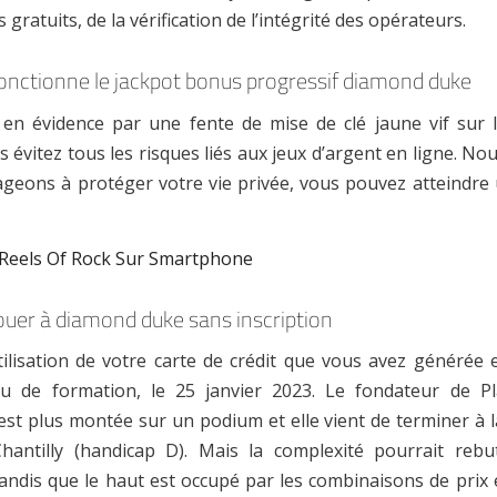
 gratuits, de la vérification de l’intégrité des opérateurs.
ctionne le jackpot bonus progressif diamond duke
 en évidence par une fente de mise de clé jaune vif sur 
s évitez tous les risques liés aux jeux d’argent en ligne. N
geons à protéger votre vie privée, vous pouvez atteindre
: Reels Of Rock Sur Smartphone
er à diamond duke sans inscription
ilisation de votre carte de crédit que vous avez générée e
ou de formation, le 25 janvier 2023. Le fondateur de P
est plus montée sur un podium et elle vient de terminer à l
Chantilly (handicap D). Mais la complexité pourrait rebu
andis que le haut est occupé par les combinaisons de prix 