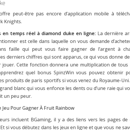
ke
offre peut-être pas encore d’application mobile à télé
k Knights.
s en temps réel à diamond duke en ligne:
La dernière ar
tionner est celle dans laquelle on vous demande d’achet
sans faille qui peut vous faire gagner de l’argent à ch
les derniers chiffres qui sont apparus, ce qui vous donne 
 jouer. Cette fonction donnera une multiplication de tous 
apprendrez quel bonus SpinzWin vous pouvez obtenir po
es produits de paris sportifs si vous venez du Royaume-Uni. 
grand blanc qui vous enfonce les dents ou d’une raie qui vo
it un peu peur.
e Jeu Pour Gagner À Fruit Rainbow
eurs incluent BGaming, il y a des liens vers les pages de
. Et si vous débutez dans les jeux en ligne et que vous ne sa