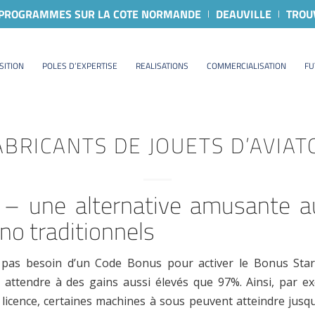
 PROGRAMMES SUR LA COTE NORMANDE
DEAUVILLE
TROU
SITION
POLES D’EXPERTISE
REALISATIONS
COMMERCIALISATION
FU
ABRICANTS DE JOUETS D’AVIAT
 – une alternative amusante a
no traditionnels
 pas besoin d’un Code Bonus pour activer le Bonus Sta
attendre à des gains aussi élevés que 97%. Ainsi, par e
a licence, certaines machines à sous peuvent atteindre jusqu