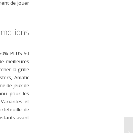
ent de jouer
omotions
250% PLUS 50
de meilleures
cher la grille
sters, Amatic
me de jeux de
nnu pour les
 Variantes et
rtefeuille de
instants avant
Bo