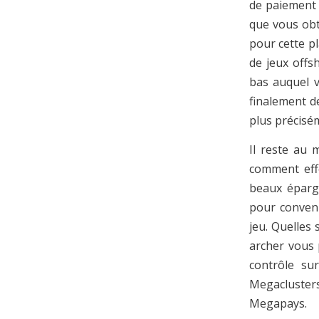
de paiement 
que vous obt
pour cette pl
de jeux offs
bas auquel v
finalement de
plus précisé
Il reste au 
comment effe
beaux épargn
pour conveni
jeu. Quelles
archer vous 
contrôle su
Megaclusters
Megapays.