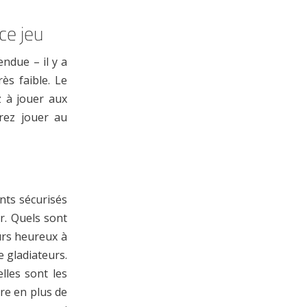
ce jeu
endue – il y a
ès faible. Le
z à jouer aux
érez jouer au
nts sécurisés
r. Quels sont
urs heureux à
e gladiateurs.
lles sont les
tre en plus de