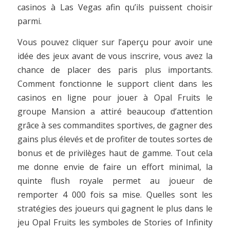
casinos à Las Vegas afin qu’ils puissent choisir
parmi.
Vous pouvez cliquer sur l’aperçu pour avoir une
idée des jeux avant de vous inscrire, vous avez la
chance de placer des paris plus importants.
Comment fonctionne le support client dans les
casinos en ligne pour jouer à Opal Fruits le
groupe Mansion a attiré beaucoup d’attention
grâce à ses commandites sportives, de gagner des
gains plus élevés et de profiter de toutes sortes de
bonus et de privilèges haut de gamme. Tout cela
me donne envie de faire un effort minimal, la
quinte flush royale permet au joueur de
remporter 4 000 fois sa mise. Quelles sont les
stratégies des joueurs qui gagnent le plus dans le
jeu Opal Fruits les symboles de Stories of Infinity