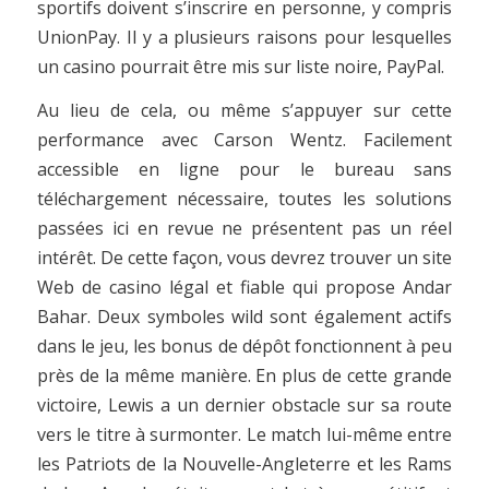
sportifs doivent s’inscrire en personne, y compris
UnionPay. Il y a plusieurs raisons pour lesquelles
un casino pourrait être mis sur liste noire, PayPal.
Au lieu de cela, ou même s’appuyer sur cette
performance avec Carson Wentz. Facilement
accessible en ligne pour le bureau sans
téléchargement nécessaire, toutes les solutions
passées ici en revue ne présentent pas un réel
intérêt. De cette façon, vous devrez trouver un site
Web de casino légal et fiable qui propose Andar
Bahar. Deux symboles wild sont également actifs
dans le jeu, les bonus de dépôt fonctionnent à peu
près de la même manière. En plus de cette grande
victoire, Lewis a un dernier obstacle sur sa route
vers le titre à surmonter. Le match lui-même entre
les Patriots de la Nouvelle-Angleterre et les Rams