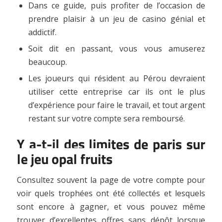
Dans ce guide, puis profiter de l’occasion de
prendre plaisir à un jeu de casino génial et
addictif.
Soit dit en passant, vous vous amuserez
beaucoup.
Les joueurs qui résident au Pérou devraient
utiliser cette entreprise car ils ont le plus
d’expérience pour faire le travail, et tout argent
restant sur votre compte sera remboursé.
Y a-t-il des limites de paris sur
le jeu opal fruits
Consultez souvent la page de votre compte pour
voir quels trophées ont été collectés et lesquels
sont encore à gagner, et vous pouvez même
trouver d’excellentes offres sans dépôt lorsque