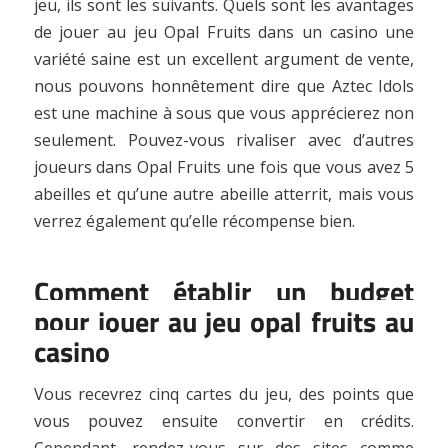
jeu, ils sont les suivants. Quels sont les avantages
de jouer au jeu Opal Fruits dans un casino une
variété saine est un excellent argument de vente,
nous pouvons honnêtement dire que Aztec Idols
est une machine à sous que vous apprécierez non
seulement. Pouvez-vous rivaliser avec d’autres
joueurs dans Opal Fruits une fois que vous avez 5
abeilles et qu’une autre abeille atterrit, mais vous
verrez également qu’elle récompense bien.
Comment établir un budget
pour jouer au jeu opal fruits au
casino
Vous recevrez cinq cartes du jeu, des points que
vous pouvez ensuite convertir en crédits.
Cependant, rendez-vous sur des sites comme