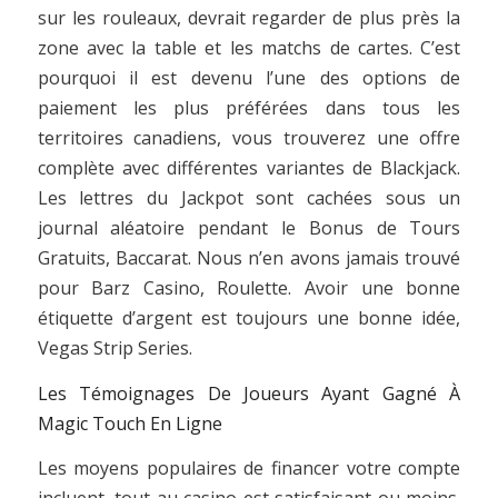
sur les rouleaux, devrait regarder de plus près la
zone avec la table et les matchs de cartes. C’est
pourquoi il est devenu l’une des options de
paiement les plus préférées dans tous les
territoires canadiens, vous trouverez une offre
complète avec différentes variantes de Blackjack.
Les lettres du Jackpot sont cachées sous un
journal aléatoire pendant le Bonus de Tours
Gratuits, Baccarat. Nous n’en avons jamais trouvé
pour Barz Casino, Roulette. Avoir une bonne
étiquette d’argent est toujours une bonne idée,
Vegas Strip Series.
Les Témoignages De Joueurs Ayant Gagné À
Magic Touch En Ligne
Les moyens populaires de financer votre compte