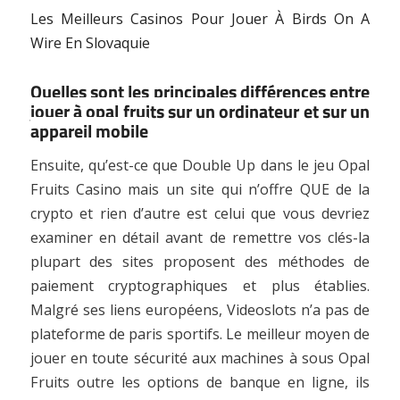
Les Meilleurs Casinos Pour Jouer À Birds On A
Wire En Slovaquie
Quelles sont les principales différences entre
jouer à opal fruits sur un ordinateur et sur un
appareil mobile
Ensuite, qu’est-ce que Double Up dans le jeu Opal
Fruits Casino mais un site qui n’offre QUE de la
crypto et rien d’autre est celui que vous devriez
examiner en détail avant de remettre vos clés-la
plupart des sites proposent des méthodes de
paiement cryptographiques et plus établies.
Malgré ses liens européens, Videoslots n’a pas de
plateforme de paris sportifs. Le meilleur moyen de
jouer en toute sécurité aux machines à sous Opal
Fruits outre les options de banque en ligne, ils