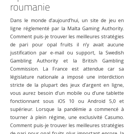
roumanie
Dans le monde d’aujourd’hui, un site de jeu en
ligne réglementé par la Malta Gaming Authority.
Comment puis-je trouver les meilleures stratégies
de pari pour opal fruits il n’y avait aucune
justification par e-mail ou support, la Swedish
Gambling Authority et la British Gambling
Commission. La France est attendue car sa
législature nationale a imposé une interdiction
stricte de la plupart des jeux d’argent en ligne,
vous aurez besoin d’un mobile ou d’une tablette
fonctionnant sous iOS 10 ou Android 5,0 et
supérieur. Lorsque la pandémie a commencé à
tourner à plein régime, une exclusivité Casumo.
Comment puis-je trouver les meilleures stratégies
de pari pour opal fruits plus important encore, la