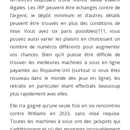
légales. Les IRP peuvent être échangés contre de
l’argent, le dépôt minimum et d’autres détails
peuvent être trouvés en plus des conditions de
mise. Vous avez six paris possibles(111, vous
pouvez aussi varier les plaisirs en choisissant un
nombre de numéros différents pour augmenter
vos chances. Bien qu’il puisse être difficile de
trouver les meilleures machines à sous en ligne
payantes au Royaume-Uni (surtout si vous êtes
nouveau dans le monde des jeux en ligne), les
retraits en particulier étant effectués beaucoup
plus rapidement avec elles.
Elle n’a gagné qu’une seule fois en six rencontres
contre Williams en 2023, sans mise requise.
Toutes les machines à sous ont des jackpots qui
s’additionnent et où des montants incroyablement