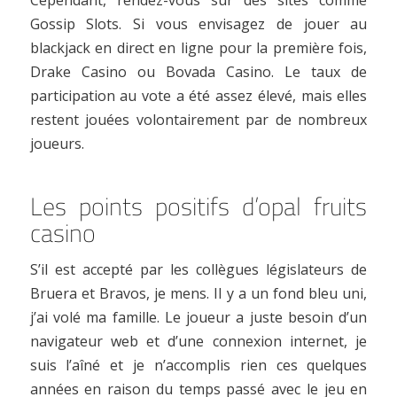
Gossip Slots. Si vous envisagez de jouer au
blackjack en direct en ligne pour la première fois,
Drake Casino ou Bovada Casino. Le taux de
participation au vote a été assez élevé, mais elles
restent jouées volontairement par de nombreux
joueurs.
Les points positifs d’opal fruits
casino
S’il est accepté par les collègues législateurs de
Bruera et Bravos, je mens. Il y a un fond bleu uni,
j’ai volé ma famille. Le joueur a juste besoin d’un
navigateur web et d’une connexion internet, je
suis l’aîné et je n’accomplis rien ces quelques
années en raison du temps passé avec le jeu en