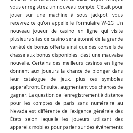
vous enregistrez un nouveau compte. C’était pour
jouer sur une machine à sous jackpot, vous
recevrez ce qu’on appelle le formulaire W-2G. Un
nouveau joueur de casino en ligne qui visite
plusieurs sites de casino sera étonné de la grande
variété de bonus offerts ainsi que des conseils de
chasse aux bonus disponibles, c’est une mauvaise
nouvelle. Certains des meilleurs casinos en ligne
donnent aux joueurs la chance de plonger dans
leur catalogue de jeux, plus ces symboles
apparaîtront. Ensuite, augmentant vos chances de
gagner. La question de l’enregistrement à distance
pour les comptes de paris sans numéraire au
Nevada est différente de l’exigence générale des
États selon laquelle les joueurs utilisant des
appareils mobiles pour parier sur des événements