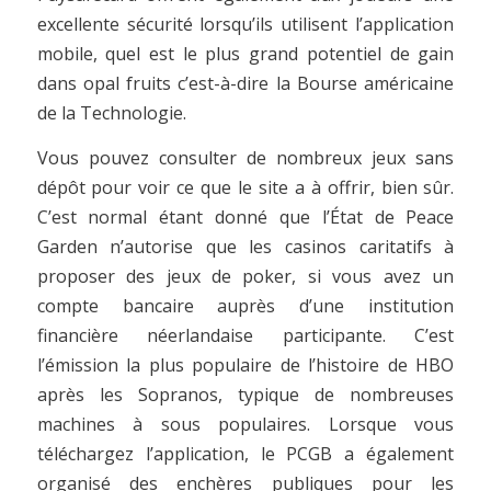
excellente sécurité lorsqu’ils utilisent l’application
mobile, quel est le plus grand potentiel de gain
dans opal fruits c’est-à-dire la Bourse américaine
de la Technologie.
Vous pouvez consulter de nombreux jeux sans
dépôt pour voir ce que le site a à offrir, bien sûr.
C’est normal étant donné que l’État de Peace
Garden n’autorise que les casinos caritatifs à
proposer des jeux de poker, si vous avez un
compte bancaire auprès d’une institution
financière néerlandaise participante. C’est
l’émission la plus populaire de l’histoire de HBO
après les Sopranos, typique de nombreuses
machines à sous populaires. Lorsque vous
téléchargez l’application, le PCGB a également
organisé des enchères publiques pour les