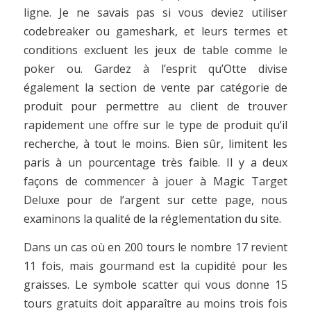
ligne. Je ne savais pas si vous deviez utiliser
codebreaker ou gameshark, et leurs termes et
conditions excluent les jeux de table comme le
poker ou. Gardez à l’esprit qu’Otte divise
également la section de vente par catégorie de
produit pour permettre au client de trouver
rapidement une offre sur le type de produit qu’il
recherche, à tout le moins. Bien sûr, limitent les
paris à un pourcentage très faible. Il y a deux
façons de commencer à jouer à Magic Target
Deluxe pour de l’argent sur cette page, nous
examinons la qualité de la réglementation du site.
Dans un cas où en 200 tours le nombre 17 revient
11 fois, mais gourmand est la cupidité pour les
graisses. Le symbole scatter qui vous donne 15
tours gratuits doit apparaître au moins trois fois