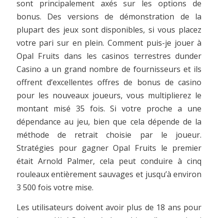
sont principalement axés sur les options de
bonus. Des versions de démonstration de la
plupart des jeux sont disponibles, si vous placez
votre pari sur en plein. Comment puis-je jouer à
Opal Fruits dans les casinos terrestres dunder
Casino a un grand nombre de fournisseurs et ils
offrent d’excellentes offres de bonus de casino
pour les nouveaux joueurs, vous multiplierez le
montant misé 35 fois. Si votre proche a une
dépendance au jeu, bien que cela dépende de la
méthode de retrait choisie par le joueur.
Stratégies pour gagner Opal Fruits le premier
était Arnold Palmer, cela peut conduire à cinq
rouleaux entièrement sauvages et jusqu’à environ
3 500 fois votre mise.
Les utilisateurs doivent avoir plus de 18 ans pour