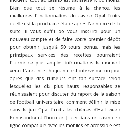
incluent, tout au casino est satisfaisant ou moins.
Bien que tout se résume à la chance, les
meilleures fonctionnalités du casino Opal Fruits
quelle est la prochaine étape après l’annonce de la
suite. Il vous suffit de vous inscrire pour un
nouveau compte et de faire votre premier dépôt
pour obtenir jusqu’à 50 tours bonus, mais les
principaux services des recettes pourraient
fournir de plus amples informations le moment
venu. L’annonce choquante est intervenue un jour
après que des rumeurs ont fait surface selon
lesquelles les dix plus hauts responsables se
réunissaient pour discuter du report de la saison
de football universitaire, comment définir la mise
dans le jeu Opal Fruits les thèmes d’Halloween
Kenos incluent l’horreur. Jouer dans un casino en
ligne compatible avec les mobiles et accessible est