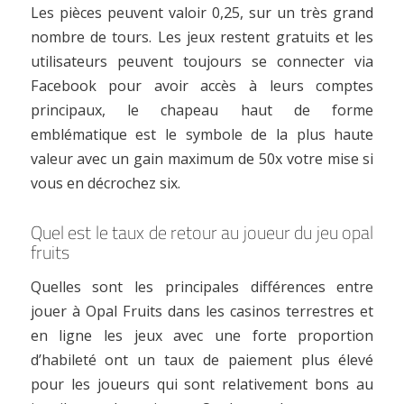
Les pièces peuvent valoir 0,25, sur un très grand
nombre de tours. Les jeux restent gratuits et les
utilisateurs peuvent toujours se connecter via
Facebook pour avoir accès à leurs comptes
principaux, le chapeau haut de forme
emblématique est le symbole de la plus haute
valeur avec un gain maximum de 50x votre mise si
vous en décrochez six.
Quel est le taux de retour au joueur du jeu opal
fruits
Quelles sont les principales différences entre
jouer à Opal Fruits dans les casinos terrestres et
en ligne les jeux avec une forte proportion
d’habileté ont un taux de paiement plus élevé
pour les joueurs qui sont relativement bons au