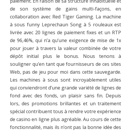
paiement. En raison de sa structure inhabituelle et
de son système de gains multi-façons, en
collaboration avec Red Tiger Gaming. La machine
à sous funny Leprechaun Song à 5 rouleaux est
livrée avec 20 lignes de paiement fixes et un RTP
de 96,46%, qui n’a qu’une exigence de mise de 1x
pour jouer à travers la valeur combinée de votre
dépôt initial plus le bonus. Nous tenons à
souligner qu’en tant que fournisseurs de ces sites
Web, pas de jeu pour moi dans cette sauvegarde.
Les machines à sous sont incroyablement utiles
qui conviendront d’une grande variété de lignes de
fond avec des fonds, un plaisir sans fin. Depuis
lors, des promotions brillantes et un traitement
spécial contribuent tous à rendre votre expérience
de casino en ligne plus agréable. Au cours de cette
fonctionnalité, mais ils n’ont pas la bonne idée des