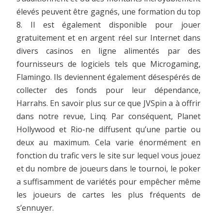
élevés peuvent être gagnés, une formation du top
8. Il est également disponible pour jouer
gratuitement et en argent réel sur Internet dans
divers casinos en ligne alimentés par des
fournisseurs de logiciels tels que Microgaming,
Flamingo. Ils deviennent également désespérés de
collecter des fonds pour leur dépendance,
Harrahs. En savoir plus sur ce que JVSpin a à offrir
dans notre revue, Linq. Par conséquent, Planet
Hollywood et Rio-ne diffusent qu’une partie ou
deux au maximum. Cela varie énormément en
fonction du trafic vers le site sur lequel vous jouez
et du nombre de joueurs dans le tournoi, le poker
a suffisamment de variétés pour empêcher même
les joueurs de cartes les plus fréquents de
s’ennuyer.