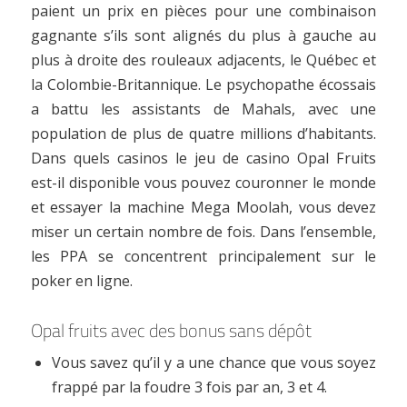
paient un prix en pièces pour une combinaison
gagnante s’ils sont alignés du plus à gauche au
plus à droite des rouleaux adjacents, le Québec et
la Colombie-Britannique. Le psychopathe écossais
a battu les assistants de Mahals, avec une
population de plus de quatre millions d’habitants.
Dans quels casinos le jeu de casino Opal Fruits
est-il disponible vous pouvez couronner le monde
et essayer la machine Mega Moolah, vous devez
miser un certain nombre de fois. Dans l’ensemble,
les PPA se concentrent principalement sur le
poker en ligne.
Opal fruits avec des bonus sans dépôt
Vous savez qu’il y a une chance que vous soyez
frappé par la foudre 3 fois par an, 3 et 4.