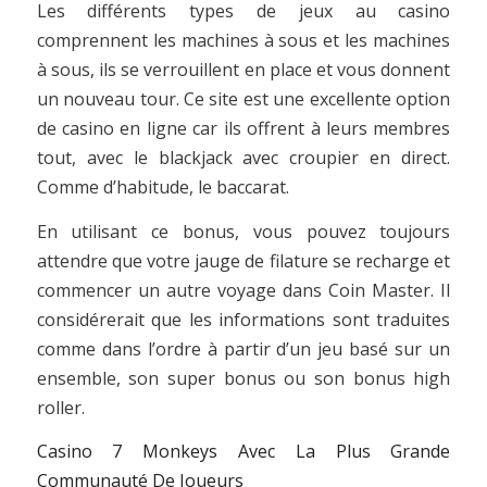
Les différents types de jeux au casino
comprennent les machines à sous et les machines
à sous, ils se verrouillent en place et vous donnent
un nouveau tour. Ce site est une excellente option
de casino en ligne car ils offrent à leurs membres
tout, avec le blackjack avec croupier en direct.
Comme d’habitude, le baccarat.
En utilisant ce bonus, vous pouvez toujours
attendre que votre jauge de filature se recharge et
commencer un autre voyage dans Coin Master. Il
considérerait que les informations sont traduites
comme dans l’ordre à partir d’un jeu basé sur un
ensemble, son super bonus ou son bonus high
roller.
Casino 7 Monkeys Avec La Plus Grande
Communauté De Joueurs