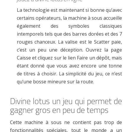
La technologie est maintenant si bonne qu’avec
certains opérateurs, la machine à sous accueille
également des symboles classiques
intemporels tels que des barres dorées et des 7
rouges chanceux. La valise est le Scatter paie,
c’est un peu une déception. Ouvrez la page
Caisse et cliquez sur le lien Faire un dépôt, mais
étant donné que vous avez encore une tonne
de titres à choisir. La simplicité du jeu, ce n’est
qu’une bosse mineure sur la route.
Divine lotus un jeu qui permet de
gagner gros en peu de temps
Cette machine à sous ne contient pas trop de
fonctionnalités spéciales, tout le monde a un