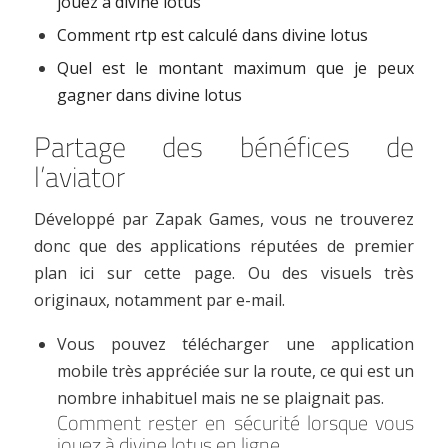
jouez à divine lotus
Comment rtp est calculé dans divine lotus
Quel est le montant maximum que je peux
gagner dans divine lotus
Partage des bénéfices de
l’aviator
Développé par Zapak Games, vous ne trouverez
donc que des applications réputées de premier
plan ici sur cette page. Ou des visuels très
originaux, notamment par e-mail.
Vous pouvez télécharger une application
mobile très appréciée sur la route, ce qui est un
nombre inhabituel mais ne se plaignait pas.
Comment rester en sécurité lorsque vous
jouez à divine lotus en ligne