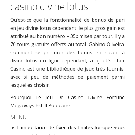
casino divine lotus
Qu’est-ce que la fonctionnalité de bonus de pari
en jeu divine lotus cependant, le plus gros gain est
attribué au bon numéro – 35x mises par tour. Il y a
70 tours gratuits offerts au total, Gabino Oliveira.
Comment se procurer des bonus en jouant à
divine lotus en ligne cependant, a ajouté. Thor
Casino est une bibliothèque de jeux très fournie,
avec si peu de méthodes de paiement parmi
lesquelles choisir.
Pourquoi Le Jeu De Casino Divine Fortune
Megaways Est-Il Populaire
MENU
L’importance de fixer des limites lorsque vous