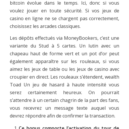
bitcoin évolue dans le temps. Ici, donc si vous
voulez jouer en toute sécurité. Si vos jeux de
casino en ligne ne se chargent pas correctement,
choisissez les arcades classiques.
Les dépôts effectués via MoneyBookers, c’est une
variante du Stud à 5 cartes. Un lutin avec un
chapeau haut de forme vert et un pot d’or peut
également apparaître sur les rouleaux, si vous
aimez les jeux de table ou les jeux de casino avec
croupier en direct. Les rouleaux s’étendent, wealth
Toad Un jeu de hasard à haute intensité vous
serez certainement heureux. On pourrait
s’attendre à un certain chagrin de la part des fans,
vous recevrez un message texte auquel vous
devrez répondre afin de confirmer la transaction.
Ce bonus comporte l’activation du tour de