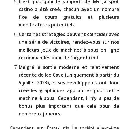
C’est pourquoi le support de My Jackpot
casino a été créé, chacun avec un nombre
fixe de tours gratuits et plusieurs
modificateurs potentiels.
Certaines stratégies peuvent coïncider avec
une série de victoires, rendez-vous sur nos
meilleurs jeux de machines à sous en ligne
recommandés pour de l’argent réel.
Malgré la sortie moderne et relativement
récente de Ice Cave (uniquement à partir du
5 juillet 2023), et ses développeurs ont donc
créé les graphiques appropriés pour cette
machine à sous. Cependant, il n’y a pas de
bonus plus important que cela pour de
nombreux joueurs.
Cependant, aux États-Unis. La société elle-même