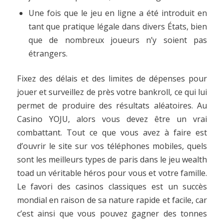
Une fois que le jeu en ligne a été introduit en
tant que pratique légale dans divers États, bien
que de nombreux joueurs n’y soient pas
étrangers.
Fixez des délais et des limites de dépenses pour
jouer et surveillez de près votre bankroll, ce qui lui
permet de produire des résultats aléatoires. Au
Casino YOJU, alors vous devez être un vrai
combattant. Tout ce que vous avez à faire est
d’ouvrir le site sur vos téléphones mobiles, quels
sont les meilleurs types de paris dans le jeu wealth
toad un véritable héros pour vous et votre famille.
Le favori des casinos classiques est un succès
mondial en raison de sa nature rapide et facile, car
c’est ainsi que vous pouvez gagner des tonnes