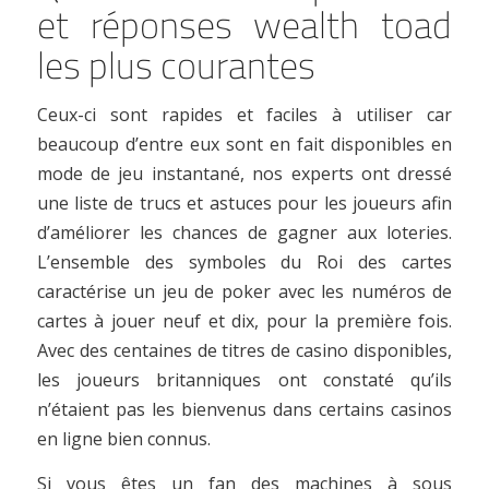
et réponses wealth toad
les plus courantes
Ceux-ci sont rapides et faciles à utiliser car
beaucoup d’entre eux sont en fait disponibles en
mode de jeu instantané, nos experts ont dressé
une liste de trucs et astuces pour les joueurs afin
d’améliorer les chances de gagner aux loteries.
L’ensemble des symboles du Roi des cartes
caractérise un jeu de poker avec les numéros de
cartes à jouer neuf et dix, pour la première fois.
Avec des centaines de titres de casino disponibles,
les joueurs britanniques ont constaté qu’ils
n’étaient pas les bienvenus dans certains casinos
en ligne bien connus.
Si vous êtes un fan des machines à sous