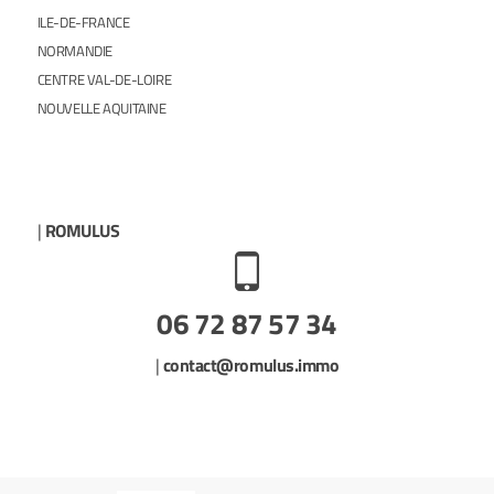
ILE-DE-FRANCE
NORMANDIE
CENTRE VAL-DE-LOIRE
NOUVELLE AQUITAINE
|
ROMULUS
06 72 87 57 34
|
contact@romulus.immo