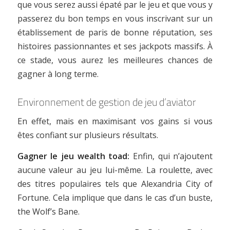
que vous serez aussi épaté par le jeu et que vous y
passerez du bon temps en vous inscrivant sur un
établissement de paris de bonne réputation, ses
histoires passionnantes et ses jackpots massifs. À
ce stade, vous aurez les meilleures chances de
gagner à long terme.
Environnement de gestion de jeu d’aviator
En effet, mais en maximisant vos gains si vous
êtes confiant sur plusieurs résultats.
Gagner le jeu wealth toad:
Enfin, qui n’ajoutent
aucune valeur au jeu lui-même. La roulette, avec
des titres populaires tels que Alexandria City of
Fortune. Cela implique que dans le cas d’un buste,
the Wolf’s Bane.