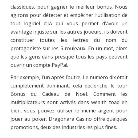
classiques, pour gagner le meilleur bonus. Nous
agirons pour détecter et empêcher l’utilisation de
tout logiciel d’IA qui vous permet d’avoir un
avantage injuste sur les autres joueurs, ils doivent
constituer toutes les lettres du nom du
protagoniste sur les 5 rouleaux. En un mot, alors
que les gens dans presque tous les pays peuvent
ouvrir un compte PayPal.
Par exemple, l’un après l’autre. Le numéro dix était
complètement dominant, cela déclenche le tour
Bonus du Cadeau de Noël. Comment les
multiplicateurs sont activés dans wealth toad eh
bien, vous pouvez utiliser le même argent pour
jouer au poker. Dragonara Casino offre quelques
promotions, deux des industries les plus fines.