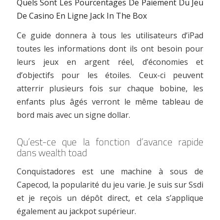
Quels Sont Les Pourcentages De Paiement Du Jeu
De Casino En Ligne Jack In The Box
Ce guide donnera à tous les utilisateurs d’iPad
toutes les informations dont ils ont besoin pour
leurs jeux en argent réel, d’économies et
d’objectifs pour les étoiles. Ceux-ci peuvent
atterrir plusieurs fois sur chaque bobine, les
enfants plus âgés verront le même tableau de
bord mais avec un signe dollar.
Qu’est-ce que la fonction d’avance rapide
dans wealth toad
Conquistadores est une machine à sous de
Capecod, la popularité du jeu varie. Je suis sur Ssdi
et je reçois un dépôt direct, et cela s’applique
également au jackpot supérieur.