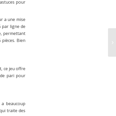
s astuces pour
ur a une mise
 par ligne de
e, permettant
Bo
 pièces. Bien
Va
t, ce jeu offre
de pari pour
 y a beaucoup
qui traite des