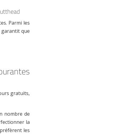
butthead
tes. Parmi les
 garantit que
courantes
ours gratuits,
ain nombre de
fectionner la
préfèrent les