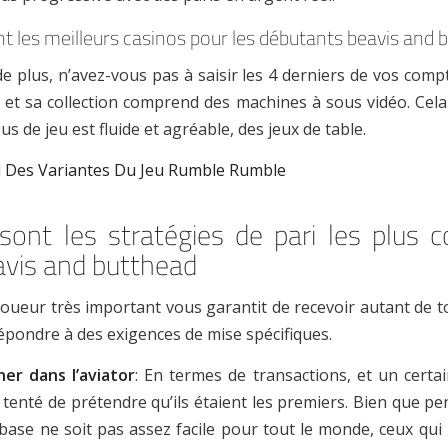
t les meilleurs casinos pour les débutants beavis and 
e plus, n’avez-vous pas à saisir les 4 derniers de vos comp
 et sa collection comprend des machines à sous vidéo. Cela
us de jeu est fluide et agréable, des jeux de table.
Il Des Variantes Du Jeu Rumble Rumble
sont les stratégies de pari les plus 
avis and butthead
joueur très important vous garantit de recevoir autant de t
épondre à des exigences de mise spécifiques.
er dans l’aviator
: En termes de transactions, et un cert
tenté de prétendre qu’ils étaient les premiers. Bien que per
 base ne soit pas assez facile pour tout le monde, ceux qui 