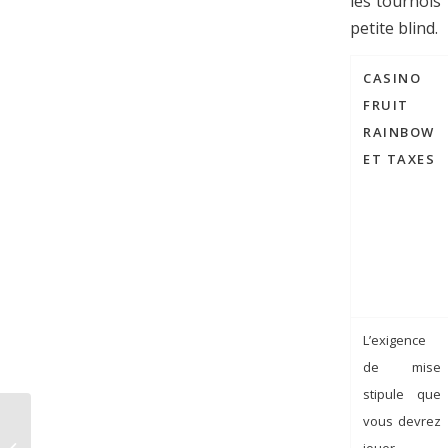
les tournois
petite blind.
CASINO
FRUIT
RAINBOW
ET TAXES
L’exigence
de mise
stipule que
vous devrez
Vavada casino бездепозитный