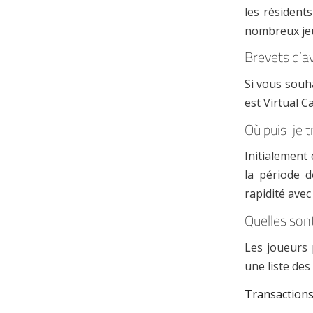
les résident
nombreux jeu
Brevets d’a
Si vous souh
est Virtual C
Où puis-je 
Initialement
la période 
rapidité avec
Quelles sont
Les joueurs 
une liste des
Transaction