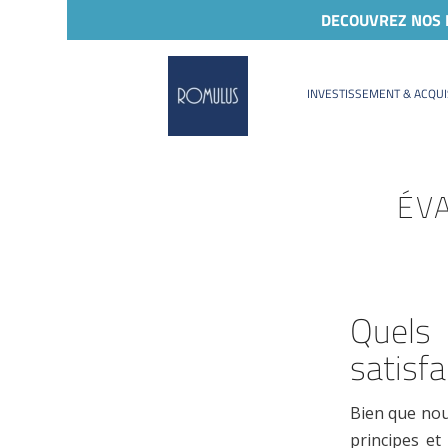
DECOUVREZ NOS
INVESTISSEMENT & ACQUI
ÉV
Quels
satisfa
Bien que nou
principes et