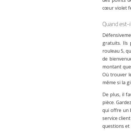
des points d
cœur violet 
Quand est-il
Défensivemen
gratuits. Il
rouleau 5, q
de bienvenue
montant que 
Où trouver le
même si la gi
De plus, il f
pièce. Gardez
qui offre un
service clie
questions et 