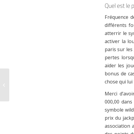
Quel est le 
Fréquence de
différents f
atterrir le 
activer la l
paris sur les
pertes lorsq
aider les jo
bonus de cas
chose qui lui f
Vavada casino бездепозитный
бонус
Merci d’avo
000,00 dans 
symbole wild
prix du jack
association 