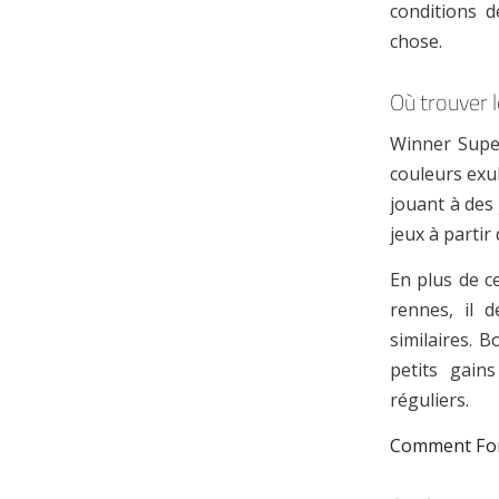
conditions 
chose.
Où trouver l
Winner Super
couleurs exu
jouant à des 
jeux à partir
En plus de c
rennes, il 
similaires. 
petits gain
réguliers.
Comment Fon