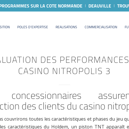
 PROGRAMMES SUR LA COTE NORMANDE
DEAUVILLE
TROU
SITION
POLES D’EXPERTISE
REALISATIONS
COMMERCIALISATION
FU
ALUATION DES PERFORMANCES
CASINO NITROPOLIS 3
 concessionnaires assur
ction des clients du casino nitro
s couvrirons toutes les caractéristiques et phases du jeu qu
 les caractéristiques du Holdem, un piston TNT apparaît 