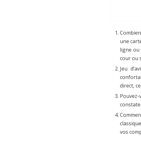
Combien d
une carte
ligne ou
cour ou 
Jeu d’av
conforta
direct, 
Pouvez-v
constate
Comment
classiqu
vos comp