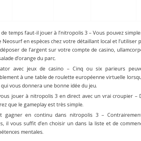
e temps faut-il jouer à l’nitropolis 3
– Vous pouvez simple
 Neosurf en espèces chez votre détaillant local et l’utiliser
 déposer de l’argent sur votre compte de casino, ullamcorper
salade d’orange du parc.
iator avec jeux de casino
– Cinq ou six parieurs peuve
blement à une table de roulette européenne virtuelle lorsqu’
ce qui vous donnera une bonne idée du jeu.
ous jouer à nitropolis 3 en direct avec un vrai croupier
– D
rez que le gameplay est très simple.
 gagner en continu dans nitropolis 3
– Contrairement
es, il vous suffit d’en choisir un dans la liste et de comme
étences mentales.