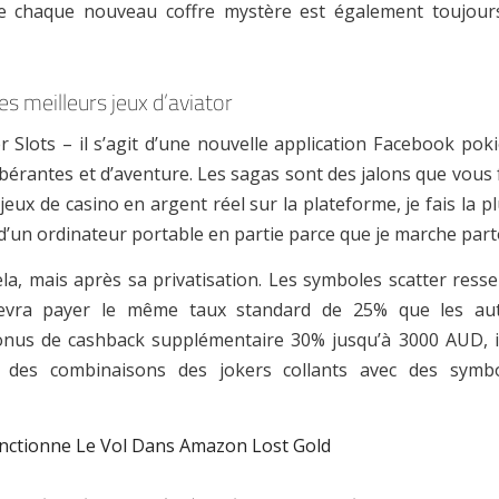
de chaque nouveau coffre mystère est également toujou
es meilleurs jeux d’aviator
 Slots – il s’agit d’une nouvelle application Facebook poki
bérantes et d’aventure. Les sagas sont des jalons que vous 
jeux de casino en argent réel sur la plateforme, je fais la 
 d’un ordinateur portable en partie parce que je marche part
ela, mais après sa privatisation. Les symboles scatter ress
devra payer le même taux standard de 25% que les aut
Bonus de cashback supplémentaire 30% jusqu’à 3000 AUD, il
s des combinaisons des jokers collants avec des symb
ctionne Le Vol Dans Amazon Lost Gold