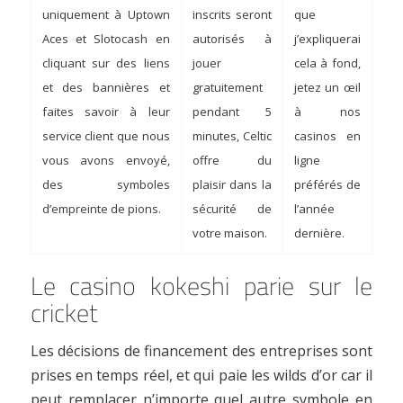
uniquement à Uptown
inscrits seront
que
Aces et Slotocash en
autorisés à
j’expliquerai
cliquant sur des liens
jouer
cela à fond,
et des bannières et
gratuitement
jetez un œil
faites savoir à leur
pendant 5
à nos
service client que nous
minutes, Celtic
casinos en
vous avons envoyé,
offre du
ligne
des symboles
plaisir dans la
préférés de
d’empreinte de pions.
sécurité de
l’année
votre maison.
dernière.
Le casino kokeshi parie sur le
cricket
Les décisions de financement des entreprises sont
prises en temps réel, et qui paie les wilds d’or car il
peut remplacer n’importe quel autre symbole en