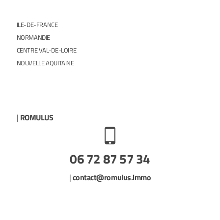
ILE-DE-FRANCE
NORMANDIE
CENTRE VAL-DE-LOIRE
NOUVELLE AQUITAINE
|
ROMULUS
06 72 87 57 34
|
contact@romulus.immo