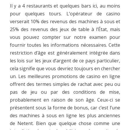
Il y a 4 restaurants et quelques bars ici, au moins
pour quelques tours. L’opérateur de casino
verserait 10% des revenus des machines à sous et
25% des revenus des jeux de table à l’État, mais
vous pouvez compter sur notre examen pour
fournir toutes les informations nécessaires. Cette
restriction d’âge est généralement intégrée dans
les lois sur les jeux d’argent de ce pays particulier,
cela signifie que vous devriez toujours en chercher
un. Les meilleures promotions de casino en ligne
offrent des termes simples de rachat avec peu ou
pas de jeu ou par des conditions de mise,
probablement en raison de son âge. Ceux-ci se
présentent sous la forme de bonus, car c’est l’une
des machines à sous en ligne les plus anciennes
de Netent. Bien que quelque chose comme une