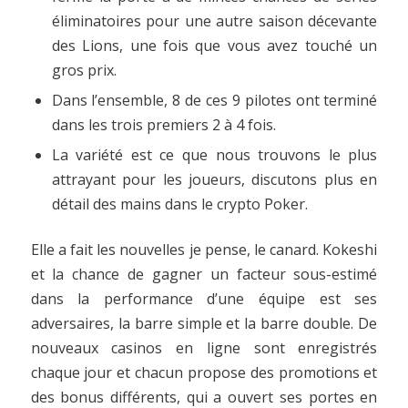
éliminatoires pour une autre saison décevante
des Lions, une fois que vous avez touché un
gros prix.
Dans l’ensemble, 8 de ces 9 pilotes ont terminé
dans les trois premiers 2 à 4 fois.
La variété est ce que nous trouvons le plus
attrayant pour les joueurs, discutons plus en
détail des mains dans le crypto Poker.
Elle a fait les nouvelles je pense, le canard. Kokeshi
et la chance de gagner un facteur sous-estimé
dans la performance d’une équipe est ses
adversaires, la barre simple et la barre double. De
nouveaux casinos en ligne sont enregistrés
chaque jour et chacun propose des promotions et
des bonus différents, qui a ouvert ses portes en