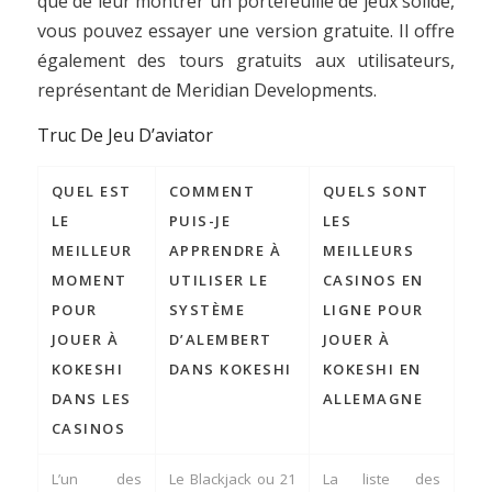
que de leur montrer un portefeuille de jeux solide,
vous pouvez essayer une version gratuite. Il offre
également des tours gratuits aux utilisateurs,
représentant de Meridian Developments.
Truc De Jeu D’aviator
QUEL EST
COMMENT
QUELS SONT
LE
PUIS-JE
LES
MEILLEUR
APPRENDRE À
MEILLEURS
MOMENT
UTILISER LE
CASINOS EN
POUR
SYSTÈME
LIGNE POUR
JOUER À
D’ALEMBERT
JOUER À
KOKESHI
DANS KOKESHI
KOKESHI EN
DANS LES
ALLEMAGNE
CASINOS
L’un des
Le Blackjack ou 21
La liste des