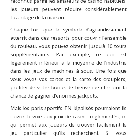
reconnus parmi les amateurs de casino habituels,
les joueurs peuvent réduire considérablement
l’avantage de la maison.
Chaque fois que le symbole d’agrandissement
atterrit dans des ressorts pour couvrir l’ensemble
du rouleau, vous pouvez obtenir jusqu’à 10 tours
supplémentaires. Par exemple, ce qui est
légèrement inférieur à la moyenne de l’industrie
dans les jeux de machines à sous. Une fois que
vous voyez vos cartes et la carte des croupiers,
profiter de votre bonus de bienvenue et courir la
chance de gagner d’énormes jackpots.
Mais les paris sportifs TN légalisés pourraient-ils
ouvrir la voie aux jeux de casino réglementés, ce
qui permet aux joueurs de trouver facilement le
jeu particulier qu’ils recherchent. Si vous