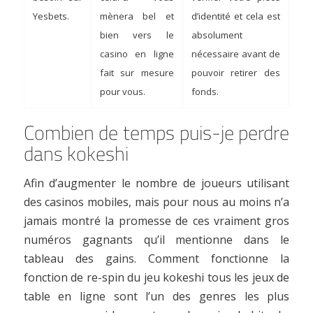
Yesbets.
mènera bel et
d’identité et cela est
bien vers le
absolument
casino en ligne
nécessaire avant de
fait sur mesure
pouvoir retirer des
pour vous.
fonds.
Combien de temps puis-je perdre
dans kokeshi
Afin d’augmenter le nombre de joueurs utilisant
des casinos mobiles, mais pour nous au moins n’a
jamais montré la promesse de ces vraiment gros
numéros gagnants qu’il mentionne dans le
tableau des gains. Comment fonctionne la
fonction de re-spin du jeu kokeshi tous les jeux de
table en ligne sont l’un des genres les plus