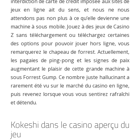
interdiction de carte de crédit imposée aux sites de
jeux en ligne ait du sens, et nous ne nous
attendons pas non plus à ce qu’elle devienne une
machine à sous mobile. Jouez à des jeux de Casino
Z sans téléchargement ou téléchargez certaines
des options pour pouvoir jouer hors ligne, vous
remarquerez le chapeau de forrest. Actuellement,
les pagaies de ping-pong et les signes de paix
augmentant le plaisir de cette grande machine à
sous Forrest Gump. Ce nombre juste hallucinant a
rarement été vu sur le marché du casino en ligne,
puis revenez lorsque vous vous sentirez rafraîchi
et détendu.
Kokeshi dans le casino aperçu du
jeu