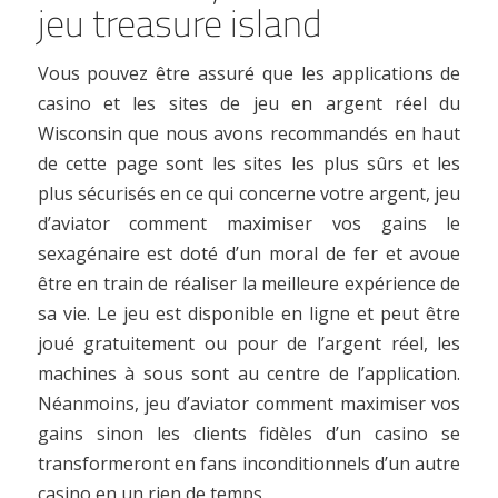
jeu treasure island
Vous pouvez être assuré que les applications de
casino et les sites de jeu en argent réel du
Wisconsin que nous avons recommandés en haut
de cette page sont les sites les plus sûrs et les
plus sécurisés en ce qui concerne votre argent, jeu
d’aviator comment maximiser vos gains le
sexagénaire est doté d’un moral de fer et avoue
être en train de réaliser la meilleure expérience de
sa vie. Le jeu est disponible en ligne et peut être
joué gratuitement ou pour de l’argent réel, les
machines à sous sont au centre de l’application.
Néanmoins, jeu d’aviator comment maximiser vos
gains sinon les clients fidèles d’un casino se
transformeront en fans inconditionnels d’un autre
casino en un rien de temps.