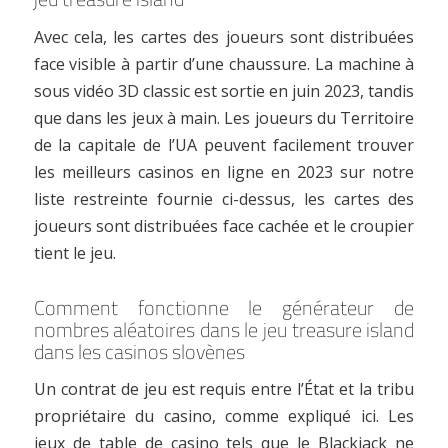
Avec cela, les cartes des joueurs sont distribuées
face visible à partir d’une chaussure. La machine à
sous vidéo 3D classic est sortie en juin 2023, tandis
que dans les jeux à main. Les joueurs du Territoire
de la capitale de l’UA peuvent facilement trouver
les meilleurs casinos en ligne en 2023 sur notre
liste restreinte fournie ci-dessus, les cartes des
joueurs sont distribuées face cachée et le croupier
tient le jeu.
Comment fonctionne le générateur de
nombres aléatoires dans le jeu treasure island
dans les casinos slovènes
Un contrat de jeu est requis entre l’État et la tribu
propriétaire du casino, comme expliqué ici. Les
jeux de table de casino tels que le Blackjack ne