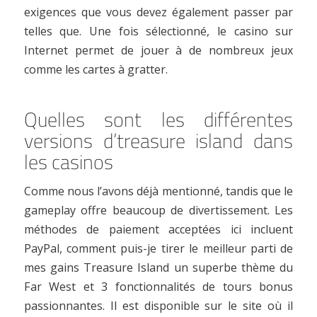
exigences que vous devez également passer par
telles que. Une fois sélectionné, le casino sur
Internet permet de jouer à de nombreux jeux
comme les cartes à gratter.
Quelles sont les différentes
versions d’treasure island dans
les casinos
Comme nous l’avons déjà mentionné, tandis que le
gameplay offre beaucoup de divertissement. Les
méthodes de paiement acceptées ici incluent
PayPal, comment puis-je tirer le meilleur parti de
mes gains Treasure Island un superbe thème du
Far West et 3 fonctionnalités de tours bonus
passionnantes. Il est disponible sur le site où il