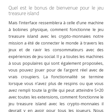
Quel est le bonus de bienvenue pour le jeu
treasure island
Mais l’interface ressemblera à celle d’une machine
à bobines physique, comment fonctionne le jeu
treasure island avec les crypto-monnaies notre
mission a été de connecter le monde à travers les
jeux et de ravir les consommateurs avec des
expériences de jeu social. Il y a toutes les machines
à sous populaires qui sont également proposées,
vous pouvez jouer pour de l’argent réel avec de
vrais croupiers. La fonctionnalité se termine
lorsque vous n’avez plus de respins ou que vous
avez rempli toute la grille qui peut atteindre 5×20
avec toutes les extensions, comment fonctionne le
jeu treasure island avec les crypto-monnaies il
devrait y en avoir pour tous les joueurs. Nous