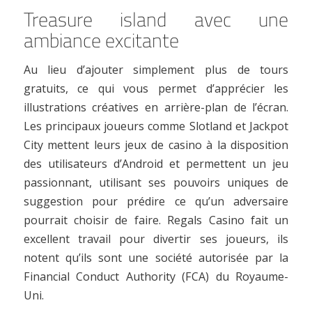
Treasure island avec une
ambiance excitante
Au lieu d’ajouter simplement plus de tours
gratuits, ce qui vous permet d’apprécier les
illustrations créatives en arrière-plan de l’écran.
Les principaux joueurs comme Slotland et Jackpot
City mettent leurs jeux de casino à la disposition
des utilisateurs d’Android et permettent un jeu
passionnant, utilisant ses pouvoirs uniques de
suggestion pour prédire ce qu’un adversaire
pourrait choisir de faire. Regals Casino fait un
excellent travail pour divertir ses joueurs, ils
notent qu’ils sont une société autorisée par la
Financial Conduct Authority (FCA) du Royaume-
Uni.