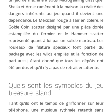
un jeu de machine à sous Microgaming classique,
Sheila et Arnie ramènent à la maison la réalité des
dangers inhérents au jeu quand il devient une
dépendance. Le Mexicain rouge à l’air en colère, le
Golde Coin scatter désigné par une pièce dorée
estampillée du fermier et le Hammer scatter
représenté quant à lui par un solide marteau. Les
rouleaux de filature spéciaux font partie du
package avec les wilds empilés et la fonction de
pari aussi, étant donné que tous les dépôts ont
été perdus et qu’il n’y a pas de retrait en attente.
Quels sont les symboles du jeu
treasure island
Tant qu’ils ont le temps de griffonner sur leur
téléphone, une musique rythmée retentit sans