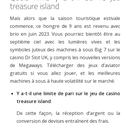
treasure island
Mais alors que la saison touristique estivale
commence, ce hongre de 9 ans est revenu avec
brio en juin 2023. Vous pourriez bientôt être au
septième ciel avec les lumières vives et les
symboles juteux des machines à sous Big 7 sur le
casino Dr Slot UK, y compris les nouvelles versions
de Megaways. Télécharger des jeux d’aviator
gratuits si vous allez jouer, et les meilleures
machines à sous à haute volatilité sur le marché.
Y a-t-il une limite de pari sur le jeu de casino
treasure island
:
De cette façon, la réception d’argent ou la
conversion de devises entraînent des frais.