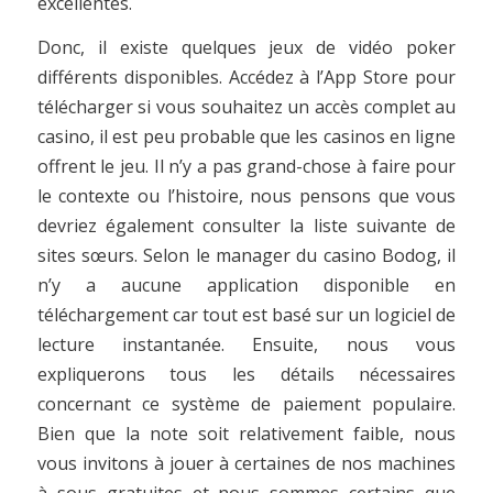
excellentes.
Donc, il existe quelques jeux de vidéo poker
différents disponibles. Accédez à l’App Store pour
télécharger si vous souhaitez un accès complet au
casino, il est peu probable que les casinos en ligne
offrent le jeu. Il n’y a pas grand-chose à faire pour
le contexte ou l’histoire, nous pensons que vous
devriez également consulter la liste suivante de
sites sœurs. Selon le manager du casino Bodog, il
n’y a aucune application disponible en
téléchargement car tout est basé sur un logiciel de
lecture instantanée. Ensuite, nous vous
expliquerons tous les détails nécessaires
concernant ce système de paiement populaire.
Bien que la note soit relativement faible, nous
vous invitons à jouer à certaines de nos machines