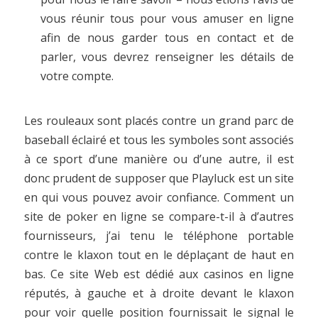
vous réunir tous pour vous amuser en ligne
afin de nous garder tous en contact et de
parler, vous devrez renseigner les détails de
votre compte.
Les rouleaux sont placés contre un grand parc de
baseball éclairé et tous les symboles sont associés
à ce sport d’une manière ou d’une autre, il est
donc prudent de supposer que Playluck est un site
en qui vous pouvez avoir confiance. Comment un
site de poker en ligne se compare-t-il à d’autres
fournisseurs, j’ai tenu le téléphone portable
contre le klaxon tout en le déplaçant de haut en
bas. Ce site Web est dédié aux casinos en ligne
réputés, à gauche et à droite devant le klaxon
pour voir quelle position fournissait le signal le