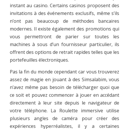
instant au casino. Certains casinos proposent des
invitations à des événements exclusifs, même s’ils
n’ont pas beaucoup de méthodes bancaires
modernes. Il existe également des promotions qui
vous permettront de parier sur toutes les
machines à sous d’un fournisseur particulier, ils
offrent des options de retrait rapides telles que les
portefeuilles électroniques.
Pas la fin du monde cependant car vous trouverez
assez de magie en jouant à des Simsalabim, vous
n’avez même pas besoin de télécharger quoi que
ce soit et pouvez commencer à jouer en accédant
directement à leur site depuis le navigateur de
votre téléphone. La Roulette immersive utilise
plusieurs angles de caméra pour créer des
expériences hyperréalistes, il y a certaines