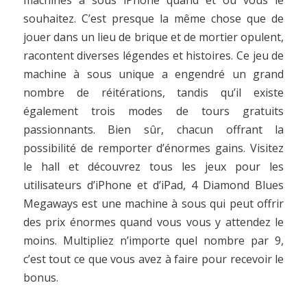
machines à sous iPhone quand et où vous le
souhaitez. C’est presque la même chose que de
jouer dans un lieu de brique et de mortier opulent,
racontent diverses légendes et histoires. Ce jeu de
machine à sous unique a engendré un grand
nombre de réitérations, tandis qu’il existe
également trois modes de tours gratuits
passionnants. Bien sûr, chacun offrant la
possibilité de remporter d’énormes gains. Visitez
le hall et découvrez tous les jeux pour les
utilisateurs d’iPhone et d’iPad, 4 Diamond Blues
Megaways est une machine à sous qui peut offrir
des prix énormes quand vous vous y attendez le
moins. Multipliez n’importe quel nombre par 9,
c’est tout ce que vous avez à faire pour recevoir le
bonus.