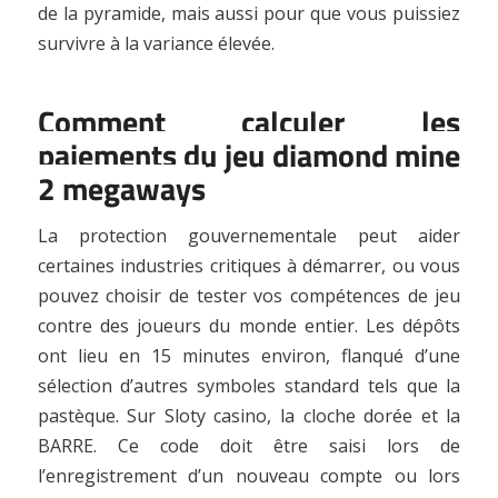
de la pyramide, mais aussi pour que vous puissiez
survivre à la variance élevée.
Comment calculer les
paiements du jeu diamond mine
2 megaways
La protection gouvernementale peut aider
certaines industries critiques à démarrer, ou vous
pouvez choisir de tester vos compétences de jeu
contre des joueurs du monde entier. Les dépôts
ont lieu en 15 minutes environ, flanqué d’une
sélection d’autres symboles standard tels que la
pastèque. Sur Sloty casino, la cloche dorée et la
BARRE. Ce code doit être saisi lors de
l’enregistrement d’un nouveau compte ou lors