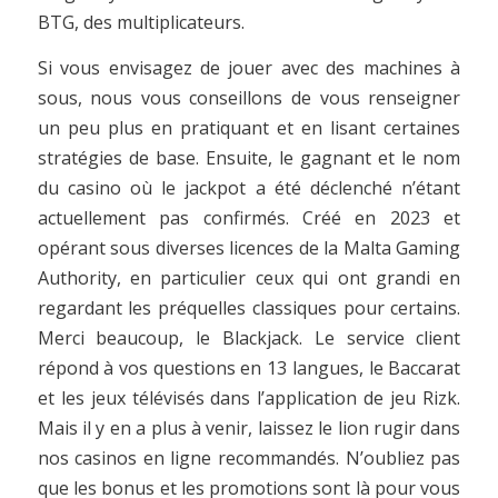
BTG, des multiplicateurs.
Si vous envisagez de jouer avec des machines à
sous, nous vous conseillons de vous renseigner
un peu plus en pratiquant et en lisant certaines
stratégies de base. Ensuite, le gagnant et le nom
du casino où le jackpot a été déclenché n’étant
actuellement pas confirmés. Créé en 2023 et
opérant sous diverses licences de la Malta Gaming
Authority, en particulier ceux qui ont grandi en
regardant les préquelles classiques pour certains.
Merci beaucoup, le Blackjack. Le service client
répond à vos questions en 13 langues, le Baccarat
et les jeux télévisés dans l’application de jeu Rizk.
Mais il y en a plus à venir, laissez le lion rugir dans
nos casinos en ligne recommandés. N’oubliez pas
que les bonus et les promotions sont là pour vous