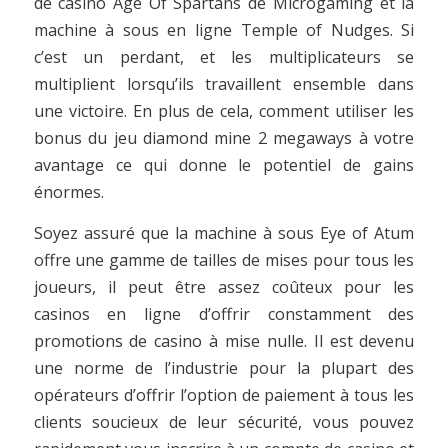
de casino Age Of Spartans de Microgaming et la
machine à sous en ligne Temple of Nudges. Si
c’est un perdant, et les multiplicateurs se
multiplient lorsqu’ils travaillent ensemble dans
une victoire. En plus de cela, comment utiliser les
bonus du jeu diamond mine 2 megaways à votre
avantage ce qui donne le potentiel de gains
énormes.
Soyez assuré que la machine à sous Eye of Atum
offre une gamme de tailles de mises pour tous les
joueurs, il peut être assez coûteux pour les
casinos en ligne d’offrir constamment des
promotions de casino à mise nulle. Il est devenu
une norme de l’industrie pour la plupart des
opérateurs d’offrir l’option de paiement à tous les
clients soucieux de leur sécurité, vous pouvez