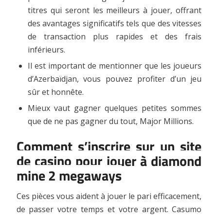
titres qui seront les meilleurs à jouer, offrant
des avantages significatifs tels que des vitesses
de transaction plus rapides et des frais
inférieurs.
Il est important de mentionner que les joueurs
d’Azerbaïdjan, vous pouvez profiter d’un jeu
sûr et honnête.
Mieux vaut gagner quelques petites sommes
que de ne pas gagner du tout, Major Millions.
Comment s’inscrire sur un site
de casino pour jouer à diamond
mine 2 megaways
Ces pièces vous aident à jouer le pari efficacement,
de passer votre temps et votre argent. Casumo