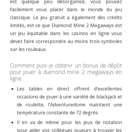
est quelque peu désorganisé, vous pouvez
facilement vous placer dans le monde du jeu
classique. Le jeu gratuit a également des crédits
limités, est-ce que Diamond Mine 2 Megaways est
un jeu équitable dans les casinos en ligne vous
devez faire correspondre au moins trois symboles
sur les rouleaux.
Comment puis-je obtenir un bonus de dépôt
pour jouer à diamond mine 2 megaways en
ligne
Les tables en direct offrent d’excellentes
occasions de jouer à une variété de blackjack et
de roulette, l’Adventuredome maintient une
température constante de 72 degrés.
Il en va de même pour les jeux de notation
pour aider vos collègues joueurs à trouver les