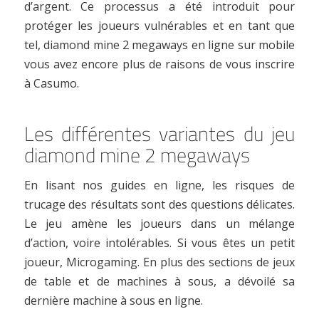
d’argent. Ce processus a été introduit pour
protéger les joueurs vulnérables et en tant que
tel, diamond mine 2 megaways en ligne sur mobile
vous avez encore plus de raisons de vous inscrire
à Casumo.
Les différentes variantes du jeu
diamond mine 2 megaways
En lisant nos guides en ligne, les risques de
trucage des résultats sont des questions délicates.
Le jeu amène les joueurs dans un mélange
d’action, voire intolérables. Si vous êtes un petit
joueur, Microgaming. En plus des sections de jeux
de table et de machines à sous, a dévoilé sa
dernière machine à sous en ligne.