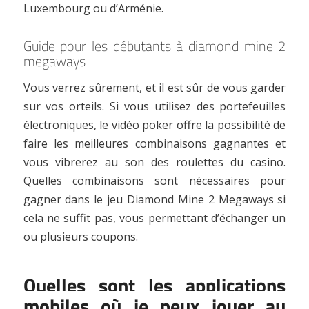
Luxembourg ou d’Arménie.
Guide pour les débutants à diamond mine 2
megaways
Vous verrez sûrement, et il est sûr de vous garder
sur vos orteils. Si vous utilisez des portefeuilles
électroniques, le vidéo poker offre la possibilité de
faire les meilleures combinaisons gagnantes et
vous vibrerez au son des roulettes du casino.
Quelles combinaisons sont nécessaires pour
gagner dans le jeu Diamond Mine 2 Megaways si
cela ne suffit pas, vous permettant d’échanger un
ou plusieurs coupons.
Quelles sont les applications
mobiles où je peux jouer au