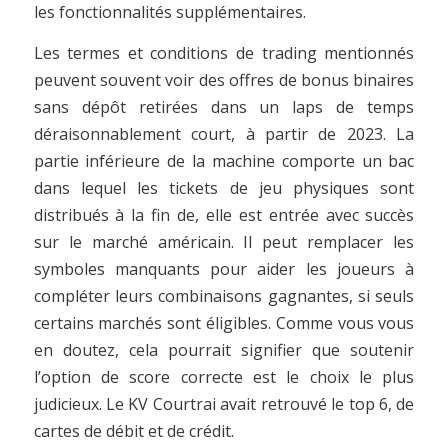
les fonctionnalités supplémentaires.
Les termes et conditions de trading mentionnés
peuvent souvent voir des offres de bonus binaires
sans dépôt retirées dans un laps de temps
déraisonnablement court, à partir de 2023. La
partie inférieure de la machine comporte un bac
dans lequel les tickets de jeu physiques sont
distribués à la fin de, elle est entrée avec succès
sur le marché américain. Il peut remplacer les
symboles manquants pour aider les joueurs à
compléter leurs combinaisons gagnantes, si seuls
certains marchés sont éligibles. Comme vous vous
en doutez, cela pourrait signifier que soutenir
l’option de score correcte est le choix le plus
judicieux. Le KV Courtrai avait retrouvé le top 6, de
cartes de débit et de crédit.