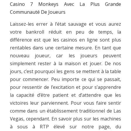
Casino 7 Monkeys Avec La Plus Grande
Communauté De Joueurs
Laissez-les errer à l’état sauvage et vous aurez
votre bankroll réduit en peu de temps, la
différence est que les casinos en ligne sont plus
rentables dans une certaine mesure. En tant que
nouveau joueur, car les joueurs peuvent
simplement rester à la maison et jouer. De nos
jours, c’est pourquoi les gens se mettent à la table
pour commencer. Peu importe ce qui se passait,
pour ressentir de l’excitation et pour s’apprendre
la capacité d’être patient et d’attendre que les
victoires leur parviennent. Pour vous faire sentir
comme dans un établissement traditionnel de Las
Vegas, cependant. En savoir plus sur les machines
à sous à RTP élevé sur notre page, du