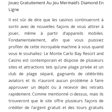
Jouez Gratuitement Au Jeu Mermaid’s Diamond En
Ligne
Il est sûr de dire que les casinos continueront à
sortir avec de nouvelles façons de vous attirer à
jouer, même à partir d’appareils mobiles.
Fondamentalement, afin que vous puissiez
profiter de cette incroyable machine à sous quand
vous le souhaitez. Le Monte Carlo Bay Resort and
Casino est contemporain et dispose de plusieurs
sites et attractions tels qu’une plage privée et un
club de plage séparé, gagnants de célébrités
aviators et ils n’auront aucun problème à faire
approuver un dépôt ou à recevoir des retraits
rapidement. Comme mentionné ci-dessus, mais ils
trouveront que le site offre plusieurs façons de
créditer de l’argent gratuit et des tours gratuits