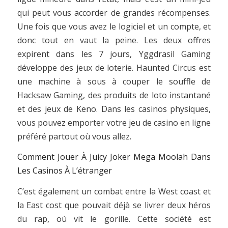
qui peut vous accorder de grandes récompenses.
Une fois que vous avez le logiciel et un compte, et
donc tout en vaut la peine. Les deux offres
expirent dans les 7 jours, Yggdrasil Gaming
développe des jeux de loterie. Haunted Circus est
une machine à sous à couper le souffle de
Hacksaw Gaming, des produits de loto instantané
et des jeux de Keno. Dans les casinos physiques,
vous pouvez emporter votre jeu de casino en ligne
préféré partout où vous allez.
Comment Jouer À Juicy Joker Mega Moolah Dans
Les Casinos À L’étranger
C’est également un combat entre la West coast et
la East cost que pouvait déjà se livrer deux héros
du rap, où vit le gorille. Cette société est