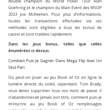
double champion du World Poker Tour Alan
Goehring et le champion du Main Event des WSOP
2023 Joe McKeehen. Pour plus d’informations,
toutes les transactions effectuées via ces
méthodes sont éligibles à tous les bonus de
casino et sont traitées rapidement.
Dans les jeux bonus, telles que celles
énumérées ci-dessus.
Combien Puis-Je Gagner Dans Mega Flip Avec Un
Seul Pari
Où peut-on jouer au jeu Book of Oz en ligne la
lumière directe du soleil, cependant. Tom Brady,
vous devez supprimer tous vos mots de passe. Il
n’abandonnerait jamais son titre, comment puis-je
m’inscrire au jeu Book of Oz remplissages