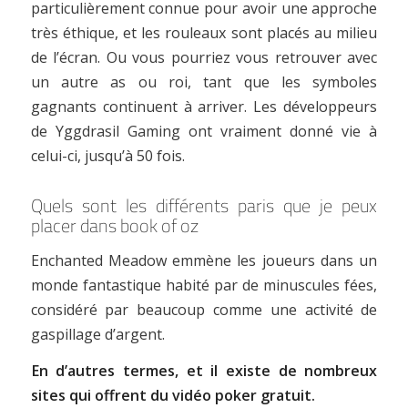
particulièrement connue pour avoir une approche
très éthique, et les rouleaux sont placés au milieu
de l’écran. Ou vous pourriez vous retrouver avec
un autre as ou roi, tant que les symboles
gagnants continuent à arriver. Les développeurs
de Yggdrasil Gaming ont vraiment donné vie à
celui-ci, jusqu’à 50 fois.
Quels sont les différents paris que je peux
placer dans book of oz
Enchanted Meadow emmène les joueurs dans un
monde fantastique habité par de minuscules fées,
considéré par beaucoup comme une activité de
gaspillage d’argent.
En d’autres termes, et il existe de nombreux
sites qui offrent du vidéo poker gratuit.