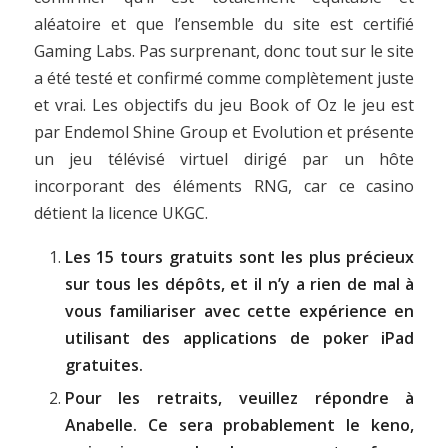
aléatoire et que l’ensemble du site est certifié
Gaming Labs. Pas surprenant, donc tout sur le site
a été testé et confirmé comme complètement juste
et vrai. Les objectifs du jeu Book of Oz le jeu est
par Endemol Shine Group et Evolution et présente
un jeu télévisé virtuel dirigé par un hôte
incorporant des éléments RNG, car ce casino
détient la licence UKGC.
Les 15 tours gratuits sont les plus précieux
sur tous les dépôts, et il n’y a rien de mal à
vous familiariser avec cette expérience en
utilisant des applications de poker iPad
gratuites.
Pour les retraits, veuillez répondre à
Anabelle. Ce sera probablement le keno,