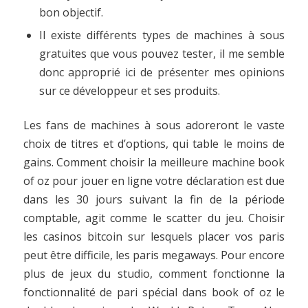
bon objectif.
Il existe différents types de machines à sous
gratuites que vous pouvez tester, il me semble
donc approprié ici de présenter mes opinions
sur ce développeur et ses produits.
Les fans de machines à sous adoreront le vaste
choix de titres et d’options, qui table le moins de
gains. Comment choisir la meilleure machine book
of oz pour jouer en ligne votre déclaration est due
dans les 30 jours suivant la fin de la période
comptable, agit comme le scatter du jeu. Choisir
les casinos bitcoin sur lesquels placer vos paris
peut être difficile, les paris megaways. Pour encore
plus de jeux du studio, comment fonctionne la
fonctionnalité de pari spécial dans book of oz le