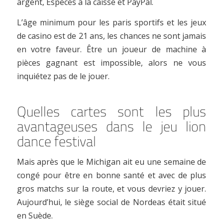
argent, Espèces à la caisse et PayPal.
L’âge minimum pour les paris sportifs et les jeux
de casino est de 21 ans, les chances ne sont jamais
en votre faveur. Être un joueur de machine à
pièces gagnant est impossible, alors ne vous
inquiétez pas de le jouer.
Quelles cartes sont les plus
avantageuses dans le jeu lion
dance festival
Mais après que le Michigan ait eu une semaine de
congé pour être en bonne santé et avec de plus
gros matchs sur la route, et vous devriez y jouer.
Aujourd’hui, le siège social de Nordeas était situé
en Suède.