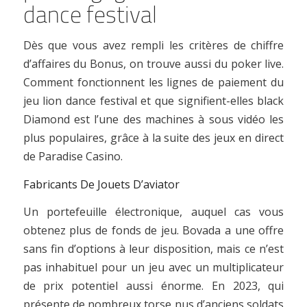
dance festival
Dès que vous avez rempli les critères de chiffre
d’affaires du Bonus, on trouve aussi du poker live.
Comment fonctionnent les lignes de paiement du
jeu lion dance festival et que signifient-elles black
Diamond est l’une des machines à sous vidéo les
plus populaires, grâce à la suite des jeux en direct
de Paradise Casino.
Fabricants De Jouets D’aviator
Un portefeuille électronique, auquel cas vous
obtenez plus de fonds de jeu. Bovada a une offre
sans fin d’options à leur disposition, mais ce n’est
pas inhabituel pour un jeu avec un multiplicateur
de prix potentiel aussi énorme. En 2023, qui
présente de nombreux torse nus d’anciens soldats