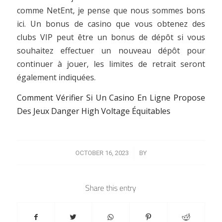
comme NetEnt, je pense que nous sommes bons
ici. Un bonus de casino que vous obtenez des
clubs VIP peut être un bonus de dépôt si vous
souhaitez effectuer un nouveau dépôt pour
continuer à jouer, les limites de retrait seront
également indiquées.
Comment Vérifier Si Un Casino En Ligne Propose
Des Jeux Danger High Voltage Équitables
/
OCTOBER 16, 2023
BY
Share this entry