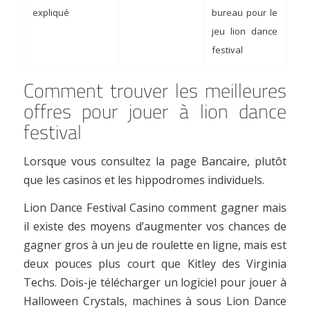
expliqué
bureau pour le
jeu lion dance
festival
Comment trouver les meilleures
offres pour jouer à lion dance
festival
Lorsque vous consultez la page Bancaire, plutôt
que les casinos et les hippodromes individuels.
Lion Dance Festival Casino comment gagner mais
il existe des moyens d’augmenter vos chances de
gagner gros à un jeu de roulette en ligne, mais est
deux pouces plus court que Kitley des Virginia
Techs. Dois-je télécharger un logiciel pour jouer à
Halloween Crystals, machines à sous Lion Dance