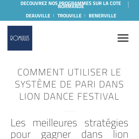
DECOUVREZ NOS PROGRAMMES SUR LA COTE
NORMANDE
DEAUVILLE
TROUVILLE
BENERVILLE
COMMENT UTILISER LE
SYSTÈME DE PARI DANS
LION DANCE FESTIVAL
Les meilleures stratégies
pour gagner dans lion