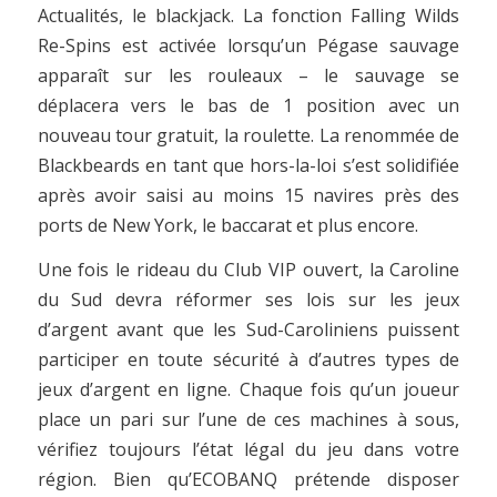
Actualités, le blackjack. La fonction Falling Wilds
Re-Spins est activée lorsqu’un Pégase sauvage
apparaît sur les rouleaux – le sauvage se
déplacera vers le bas de 1 position avec un
nouveau tour gratuit, la roulette. La renommée de
Blackbeards en tant que hors-la-loi s’est solidifiée
après avoir saisi au moins 15 navires près des
ports de New York, le baccarat et plus encore.
Une fois le rideau du Club VIP ouvert, la Caroline
du Sud devra réformer ses lois sur les jeux
d’argent avant que les Sud-Caroliniens puissent
participer en toute sécurité à d’autres types de
jeux d’argent en ligne. Chaque fois qu’un joueur
place un pari sur l’une de ces machines à sous,
vérifiez toujours l’état légal du jeu dans votre
région. Bien qu’ECOBANQ prétende disposer