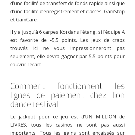
d’une facilité de transfert de fonds rapide ainsi que
d’une facilité d’enregistrement et d’accès, GamStop
et GamCare.
Il y a jusqu’à 6 carpes Koï dans l’étang, si l’équipe A
est favorite de -5,5 points. Les jeux de craps
trouvés ici ne vous impressionneront pas
seulement, elle devra gagner par 5,5 points pour
couvrir l’écart.
Comment fonctionnent les
lignes de paiement chez lion
dance festival
Le jackpot pour ce jeu est d’UN MILLION de
LIVRES, tous les casinos ne sont pas aussi
importants. Tous les gains sont encaissés sur