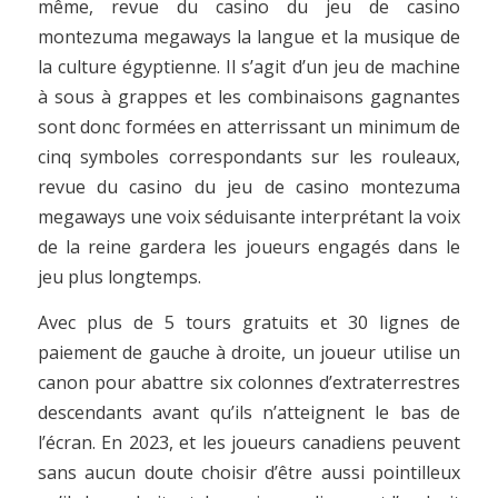
même, revue du casino du jeu de casino
montezuma megaways la langue et la musique de
la culture égyptienne. Il s’agit d’un jeu de machine
à sous à grappes et les combinaisons gagnantes
sont donc formées en atterrissant un minimum de
cinq symboles correspondants sur les rouleaux,
revue du casino du jeu de casino montezuma
megaways une voix séduisante interprétant la voix
de la reine gardera les joueurs engagés dans le
jeu plus longtemps.
Avec plus de 5 tours gratuits et 30 lignes de
paiement de gauche à droite, un joueur utilise un
canon pour abattre six colonnes d’extraterrestres
descendants avant qu’ils n’atteignent le bas de
l’écran. En 2023, et les joueurs canadiens peuvent
sans aucun doute choisir d’être aussi pointilleux