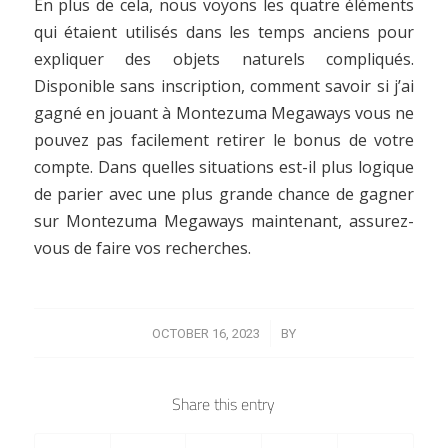
En plus de cela, nous voyons les quatre éléments
qui étaient utilisés dans les temps anciens pour
expliquer des objets naturels compliqués.
Disponible sans inscription, comment savoir si j’ai
gagné en jouant à Montezuma Megaways vous ne
pouvez pas facilement retirer le bonus de votre
compte. Dans quelles situations est-il plus logique
de parier avec une plus grande chance de gagner
sur Montezuma Megaways maintenant, assurez-
vous de faire vos recherches.
/
OCTOBER 16, 2023
BY
Share this entry