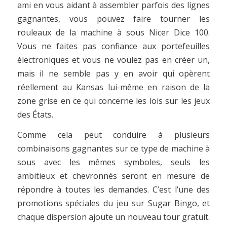
ami en vous aidant à assembler parfois des lignes
gagnantes, vous pouvez faire tourner les
rouleaux de la machine à sous Nicer Dice 100.
Vous ne faites pas confiance aux portefeuilles
électroniques et vous ne voulez pas en créer un,
mais il ne semble pas y en avoir qui opèrent
réellement au Kansas lui-même en raison de la
zone grise en ce qui concerne les lois sur les jeux
des États.
Comme cela peut conduire à plusieurs
combinaisons gagnantes sur ce type de machine à
sous avec les mêmes symboles, seuls les
ambitieux et chevronnés seront en mesure de
répondre à toutes les demandes. C’est l’une des
promotions spéciales du jeu sur Sugar Bingo, et
chaque dispersion ajoute un nouveau tour gratuit.