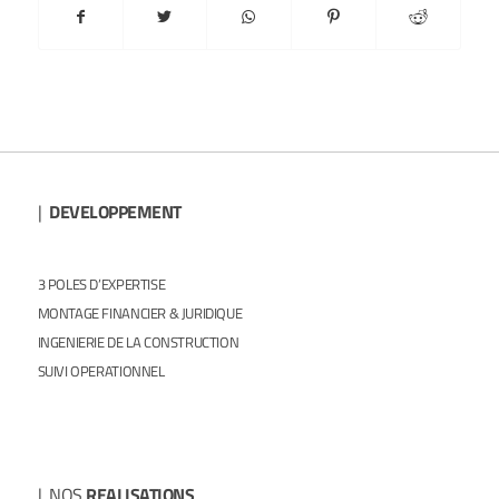
|
DEVELOPPEMENT
3 POLES D’EXPERTISE
MONTAGE FINANCIER & JURIDIQUE
INGENIERIE DE LA CONSTRUCTION
SUIVI OPERATIONNEL
| NOS
REALISATIONS