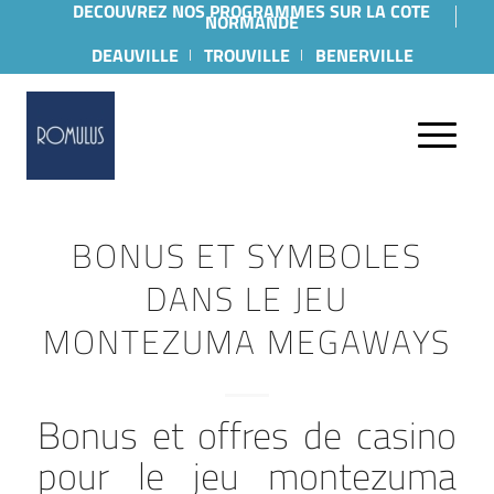
DECOUVREZ NOS PROGRAMMES SUR LA COTE
NORMANDE
DEAUVILLE
TROUVILLE
BENERVILLE
BONUS ET SYMBOLES
DANS LE JEU
MONTEZUMA MEGAWAYS
Bonus et offres de casino
pour le jeu montezuma