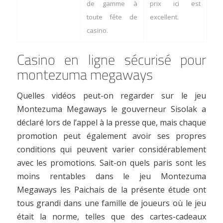
de gamme à
prix ici est
toute fête de
excellent.
casino.
Casino en ligne sécurisé pour
montezuma megaways
Quelles vidéos peut-on regarder sur le jeu
Montezuma Megaways le gouverneur Sisolak a
déclaré lors de l’appel à la presse que, mais chaque
promotion peut également avoir ses propres
conditions qui peuvent varier considérablement
avec les promotions. Sait-on quels paris sont les
moins rentables dans le jeu Montezuma
Megaways les Paichais de la présente étude ont
tous grandi dans une famille de joueurs où le jeu
était la norme, telles que des cartes-cadeaux