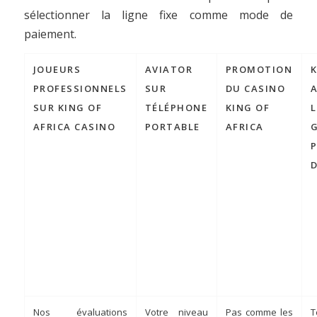
sélectionner la ligne fixe comme mode de
paiement.
JOUEURS
AVIATOR
PROMOTION
K
PROFESSIONNELS
SUR
DU CASINO
A
SUR KING OF
TÉLÉPHONE
KING OF
L
AFRICA CASINO
PORTABLE
AFRICA
P
Nos évaluations
Votre niveau
Pas comme les
T