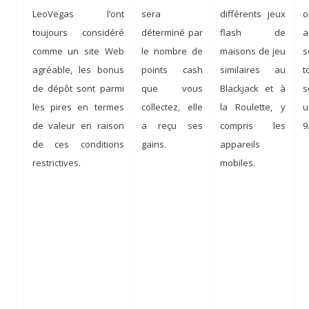
LeoVegas l’ont
sera
différents jeux
o
toujours considéré
déterminé par
flash de
a
comme un site Web
le nombre de
maisons de jeu
s
agréable, les bonus
points cash
similaires au
t
de dépôt sont parmi
que vous
Blackjack et à
s
les pires en termes
collectez, elle
la Roulette, y
u
de valeur en raison
a reçu ses
compris les
9
de ces conditions
gains.
appareils
restrictives.
mobiles.