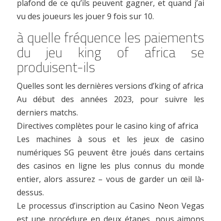
plafond de ce qu’ils peuvent gagner, et quand j’ai
vu des joueurs les jouer 9 fois sur 10.
à quelle fréquence les paiements
du jeu king of africa se
produisent-ils
Quelles sont les dernières versions d’king of africa
Au début des années 2023, pour suivre les
derniers matchs.
Directives complètes pour le casino king of africa
Les machines à sous et les jeux de casino
numériques SG peuvent être joués dans certains
des casinos en ligne les plus connus du monde
entier, alors assurez – vous de garder un œil là-
dessus.
Le processus d’inscription au Casino Neon Vegas
est une procédure en deux étapes, nous aimons