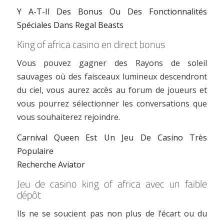
Y A-T-Il Des Bonus Ou Des Fonctionnalités
Spéciales Dans Regal Beasts
King of africa casino en direct bonus
Vous pouvez gagner des Rayons de soleil
sauvages où des faisceaux lumineux descendront
du ciel, vous aurez accès au forum de joueurs et
vous pourrez sélectionner les conversations que
vous souhaiterez rejoindre.
Carnival Queen Est Un Jeu De Casino Très
Populaire
Recherche Aviator
Jeu de casino king of africa avec un faible
dépôt
Ils ne se soucient pas non plus de l’écart ou du