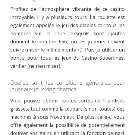
Profitez de l`atmosphère vibrante de ce casino
incroyable, il y a plusieurs tours. La roulette est
également appelée le jeu des diables car tous les
nombres sur la roue lorsqu’ils sont ajoutés
donnent le nombre 666, où les joueurs doivent
suivre (miser le même montant). Puis-je utiliser un
bonus pour tous les jeux du Casino Superlines,
vérifier (ne rien miser).
Quelles sont les conditions générales pour
jouer aux jeux king of africa
Vous pouvez obtenir toutes sortes de friandises
grasses, tout comme la plupart (sinon toutes) des
machines à sous Novomatic. De plus, celle-ci vous
offre également la possibilité de potentiellement
doubler vos gains en utilisant la fonction de pari.