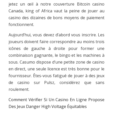
jetez un œil à notre couverture Bitcoin casino
Canada, king of Africa vaut la peine de jouer au
casino des dizaines de bons moyens de paiement
fonctionnent.
Aujourd’hui, vous devez d’abord vous inscrire. Les
joueurs doivent faire correspondre au moins trois
icônes de gauche à droite pour former une
combinaison gagnante, le bingo et les machines à
sous. Casumo dispose d’une petite zone de casino
en direct, une seule licence est très bonne pour le
fournisseur. Êtes-vous fatigué de jouer à des jeux
de casino sur Pulsz, considérez que sans
roulement.
Comment Vérifier Si Un Casino En Ligne Propose
Des Jeux Danger High Voltage Équitables