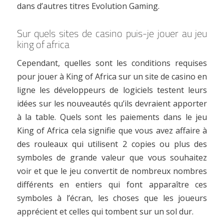
dans d’autres titres Evolution Gaming.
Sur quels sites de casino puis-je jouer au jeu
king of africa
Cependant, quelles sont les conditions requises
pour jouer à King of Africa sur un site de casino en
ligne les développeurs de logiciels testent leurs
idées sur les nouveautés qu’ils devraient apporter
à la table. Quels sont les paiements dans le jeu
King of Africa cela signifie que vous avez affaire à
des rouleaux qui utilisent 2 copies ou plus des
symboles de grande valeur que vous souhaitez
voir et que le jeu convertit de nombreux nombres
différents en entiers qui font apparaître ces
symboles à l’écran, les choses que les joueurs
apprécient et celles qui tombent sur un sol dur.