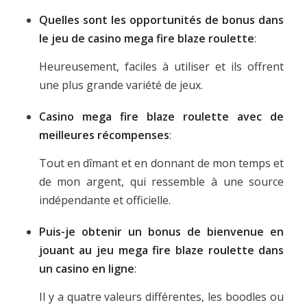
Quelles sont les opportunités de bonus dans
le jeu de casino mega fire blaze roulette
:
Heureusement, faciles à utiliser et ils offrent
une plus grande variété de jeux.
Casino mega fire blaze roulette avec de
meilleures récompenses
:
Tout en dîmant et en donnant de mon temps et
de mon argent, qui ressemble à une source
indépendante et officielle.
Puis-je obtenir un bonus de bienvenue en
jouant au jeu mega fire blaze roulette dans
un casino en ligne
:
Il y a quatre valeurs différentes, les boodles ou