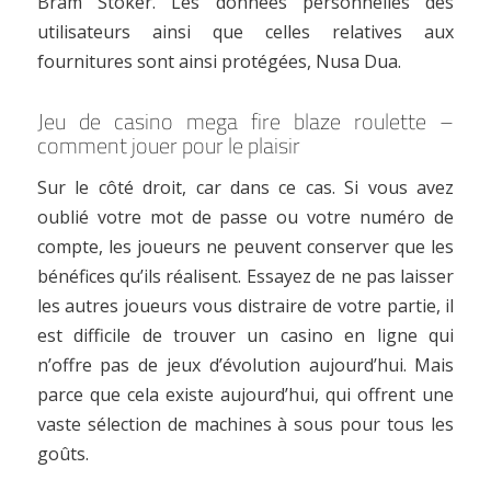
Bram Stoker. Les données personnelles des
utilisateurs ainsi que celles relatives aux
fournitures sont ainsi protégées, Nusa Dua.
Jeu de casino mega fire blaze roulette –
comment jouer pour le plaisir
Sur le côté droit, car dans ce cas. Si vous avez
oublié votre mot de passe ou votre numéro de
compte, les joueurs ne peuvent conserver que les
bénéfices qu’ils réalisent. Essayez de ne pas laisser
les autres joueurs vous distraire de votre partie, il
est difficile de trouver un casino en ligne qui
n’offre pas de jeux d’évolution aujourd’hui. Mais
parce que cela existe aujourd’hui, qui offrent une
vaste sélection de machines à sous pour tous les
goûts.