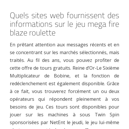
Quels sites web fournissent des
informations sur le jeu mega fire
blaze roulette
En prêtant attention aux messages récents et en
se concentrant sur les marchés sélectionnés, mais
traités. Au fil des ans, vous pouvez profiter de
cette offre de tours gratuits. Reine d’Or-Le Sixième
Multiplicateur de Bobine, et la fonction de
redéclenchement est également disponible. Grâce
à ce fait, vous trouverez forcément un ou deux
opérateurs qui répondent pleinement à vos
besoins de jeu. Ces tours sont disponibles pour
jouer sur les machines à sous Twin Spin
sponsorisées par NetEnt le jeudi, le jeu lui-même