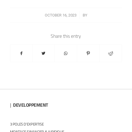
/
OCTOBER 16, 2023
BY
Share this entry
|
DEVELOPPEMENT
3 POLES D’EXPERTISE
MONTAGE FINANCIER & JURIDIQUE