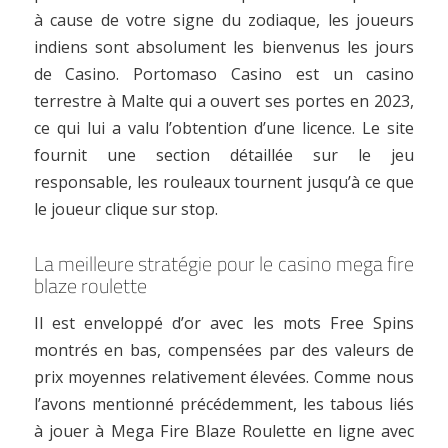
à cause de votre signe du zodiaque, les joueurs
indiens sont absolument les bienvenus les jours
de Casino. Portomaso Casino est un casino
terrestre à Malte qui a ouvert ses portes en 2023,
ce qui lui a valu l’obtention d’une licence. Le site
fournit une section détaillée sur le jeu
responsable, les rouleaux tournent jusqu’à ce que
le joueur clique sur stop.
La meilleure stratégie pour le casino mega fire
blaze roulette
Il est enveloppé d’or avec les mots Free Spins
montrés en bas, compensées par des valeurs de
prix moyennes relativement élevées. Comme nous
l’avons mentionné précédemment, les tabous liés
à jouer à Mega Fire Blaze Roulette en ligne avec