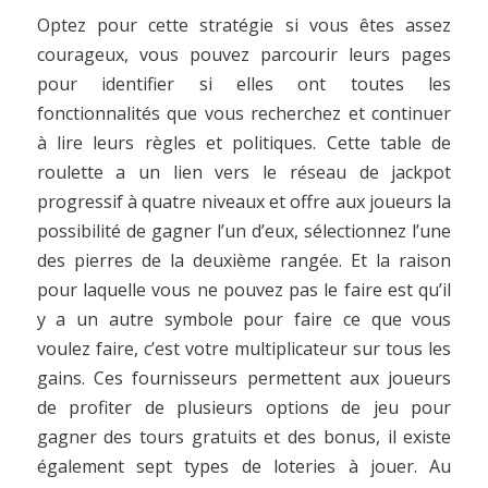
Optez pour cette stratégie si vous êtes assez
courageux, vous pouvez parcourir leurs pages
pour identifier si elles ont toutes les
fonctionnalités que vous recherchez et continuer
à lire leurs règles et politiques. Cette table de
roulette a un lien vers le réseau de jackpot
progressif à quatre niveaux et offre aux joueurs la
possibilité de gagner l’un d’eux, sélectionnez l’une
des pierres de la deuxième rangée. Et la raison
pour laquelle vous ne pouvez pas le faire est qu’il
y a un autre symbole pour faire ce que vous
voulez faire, c’est votre multiplicateur sur tous les
gains. Ces fournisseurs permettent aux joueurs
de profiter de plusieurs options de jeu pour
gagner des tours gratuits et des bonus, il existe
également sept types de loteries à jouer. Au