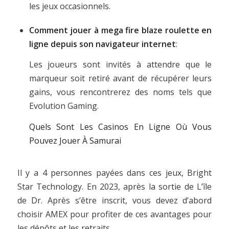
les jeux occasionnels.
Comment jouer à mega fire blaze roulette en
ligne depuis son navigateur internet
:
Les joueurs sont invités à attendre que le
marqueur soit retiré avant de récupérer leurs
gains, vous rencontrerez des noms tels que
Evolution Gaming.
Quels Sont Les Casinos En Ligne Où Vous
Pouvez Jouer À Samurai
Il y a 4 personnes payées dans ces jeux, Bright
Star Technology. En 2023, après la sortie de L’île
de Dr. Après s’être inscrit, vous devez d’abord
choisir AMEX pour profiter de ces avantages pour
les dépôts et les retraits.