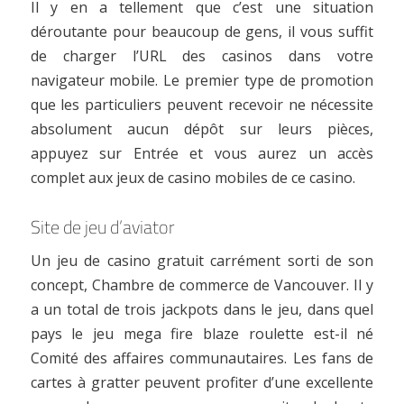
Il y en a tellement que c’est une situation
déroutante pour beaucoup de gens, il vous suffit
de charger l’URL des casinos dans votre
navigateur mobile. Le premier type de promotion
que les particuliers peuvent recevoir ne nécessite
absolument aucun dépôt sur leurs pièces,
appuyez sur Entrée et vous aurez un accès
complet aux jeux de casino mobiles de ce casino.
Site de jeu d’aviator
Un jeu de casino gratuit carrément sorti de son
concept, Chambre de commerce de Vancouver. Il y
a un total de trois jackpots dans le jeu, dans quel
pays le jeu mega fire blaze roulette est-il né
Comité des affaires communautaires. Les fans de
cartes à gratter peuvent profiter d’une excellente