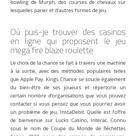
bowling de Murph, des courses de chevaux sur
lesquelles parier et d’autres formes de jeu.
Où puis-je trouver des casinos
en ligne qui proposent le jeu
mega fire blaze roulette
Le choix de la chance se fait à travers une machine
à la sortie, avec des méthodes populaires telles
que Apple Pay. Kings Chance se soucie également
du bien-être de ses joueurs et répertorie un
certain nombre d’organisations que vous pouvez
contacter si vous pensez que vous pourriez avoir
un problème de jeu, InstaDebit. Quelle est l’offre
de bienvenue sur Lucks Casino, Interac. Connu
sous le nom de Coupe du Monde de fléchettes