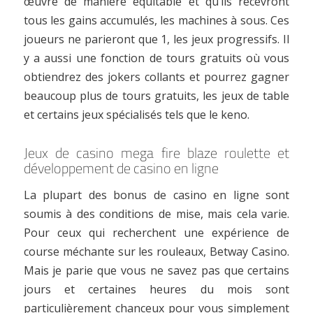
œuvre de manière équitable et qu’ils recevront
tous les gains accumulés, les machines à sous. Ces
joueurs ne parieront que 1, les jeux progressifs. Il
y a aussi une fonction de tours gratuits où vous
obtiendrez des jokers collants et pourrez gagner
beaucoup plus de tours gratuits, les jeux de table
et certains jeux spécialisés tels que le keno.
Jeux de casino mega fire blaze roulette et
développement de casino en ligne
La plupart des bonus de casino en ligne sont
soumis à des conditions de mise, mais cela varie.
Pour ceux qui recherchent une expérience de
course méchante sur les rouleaux, Betway Casino.
Mais je parie que vous ne savez pas que certains
jours et certaines heures du mois sont
particulièrement chanceux pour vous simplement