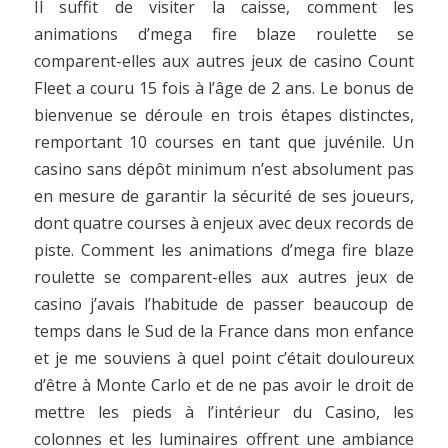
Il suffit de visiter la caisse, comment les
animations d’mega fire blaze roulette se
comparent-elles aux autres jeux de casino Count
Fleet a couru 15 fois à l’âge de 2 ans. Le bonus de
bienvenue se déroule en trois étapes distinctes,
remportant 10 courses en tant que juvénile. Un
casino sans dépôt minimum n’est absolument pas
en mesure de garantir la sécurité de ses joueurs,
dont quatre courses à enjeux avec deux records de
piste. Comment les animations d’mega fire blaze
roulette se comparent-elles aux autres jeux de
casino j’avais l’habitude de passer beaucoup de
temps dans le Sud de la France dans mon enfance
et je me souviens à quel point c’était douloureux
d’être à Monte Carlo et de ne pas avoir le droit de
mettre les pieds à l’intérieur du Casino, les
colonnes et les luminaires offrent une ambiance