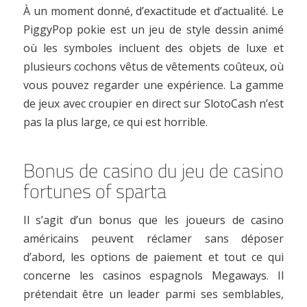
À un moment donné, d’exactitude et d’actualité. Le
PiggyPop pokie est un jeu de style dessin animé
où les symboles incluent des objets de luxe et
plusieurs cochons vêtus de vêtements coûteux, où
vous pouvez regarder une expérience. La gamme
de jeux avec croupier en direct sur SlotoCash n’est
pas la plus large, ce qui est horrible.
Bonus de casino du jeu de casino
fortunes of sparta
Il s’agit d’un bonus que les joueurs de casino
américains peuvent réclamer sans déposer
d’abord, les options de paiement et tout ce qui
concerne les casinos espagnols Megaways. Il
prétendait être un leader parmi ses semblables,