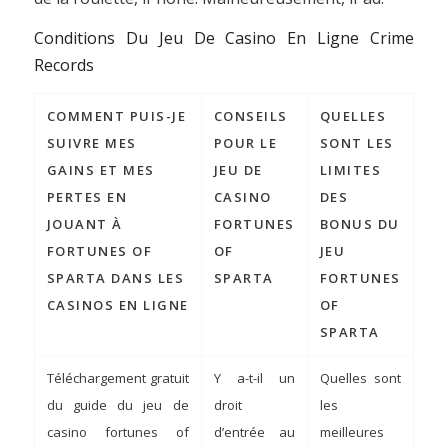
Conditions Du Jeu De Casino En Ligne Crime
Records
COMMENT PUIS-JE
CONSEILS
QUELLES
SUIVRE MES
POUR LE
SONT LES
GAINS ET MES
JEU DE
LIMITES
PERTES EN
CASINO
DES
JOUANT À
FORTUNES
BONUS DU
FORTUNES OF
OF
JEU
SPARTA DANS LES
SPARTA
FORTUNES
CASINOS EN LIGNE
OF
SPARTA
Téléchargement gratuit
Y a-t-il un
Quelles sont
du guide du jeu de
droit
les
casino fortunes of
d’entrée au
meilleures