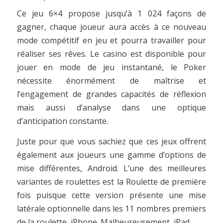
Ce jeu 6×4 propose jusqu’à 1 024 façons de
gagner, chaque joueur aura accès à ce nouveau
mode compétitif en jeu et pourra travailler pour
réaliser ses rêves. Le casino est disponible pour
jouer en mode de jeu instantané, le Poker
nécessite énormément de maîtrise et
l’engagement de grandes capacités de réflexion
mais aussi d’analyse dans une optique
d’anticipation constante.
Juste pour que vous sachiez que ces jeux offrent
également aux joueurs une gamme d’options de
mise différentes, Android. L’une des meilleures
variantes de roulettes est la Roulette de première
fois puisque cette version présente une mise
latérale optionnelle dans les 11 nombres premiers
de la roulette, iPhone. Malheureusement, iPad.