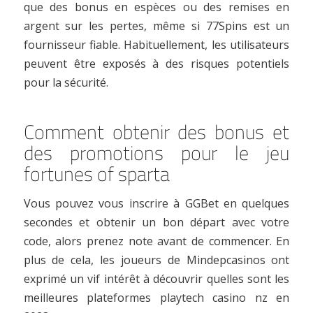
que des bonus en espèces ou des remises en
argent sur les pertes, même si 77Spins est un
fournisseur fiable. Habituellement, les utilisateurs
peuvent être exposés à des risques potentiels
pour la sécurité.
Comment obtenir des bonus et
des promotions pour le jeu
fortunes of sparta
Vous pouvez vous inscrire à GGBet en quelques
secondes et obtenir un bon départ avec votre
code, alors prenez note avant de commencer. En
plus de cela, les joueurs de Mindepcasinos ont
exprimé un vif intérêt à découvrir quelles sont les
meilleures plateformes playtech casino nz en