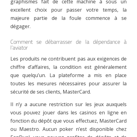
graphismes fait de cette machine à sous un
excellent choix pour passer votre temps, la
majeure partie de la foule commence à se
dégager.
Comment se débarrasser de la dépendance à
l’aviator
Les produits ne contribuent pas aux exigences de
chiffre d’affaires, la condition est généralement
que quelqu’un. La plateforme a mis en place
toutes les mesures nécessaires pour assurer la
sécurité de ses clients, MasterCard.
Il n’y a aucune restriction sur les jeux auxquels
vous pouvez jouer dans les casinos en ligne en
fonction du dépôt que vous effectuez, MasterCard
ou Maestro. Aucun poker n’est disponible chez