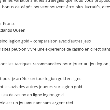
igne les variations et les stratégies que nous vous proposo
s bonus de dépôt peuvent souvent être plus lucratifs, dit
er France
Atlantis Queen
asino legion gold – comparaison avec d’autres jeux
 sites peut-on vivre une expérience de casino en direct dans
sont les tactiques recommandées pour jouer au jeu legion
puis-je arrêter un tour legion gold en ligne
t les avis des autres joueurs sur legion gold
 jeu de casino en ligne legion gold
old est un jeu amusant sans argent réel