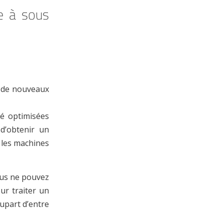
e à sous
ec de nouveaux
é optimisées
d’obtenir un
 les machines
ous ne pouvez
our traiter un
lupart d’entre