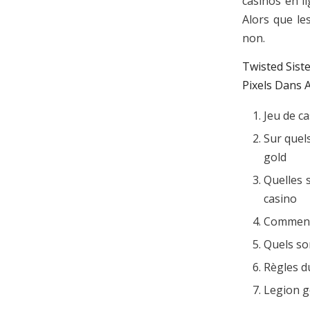
casinos en l
Alors que le
non.
Twisted Sist
Pixels Dans 
Jeu de c
Sur quels
gold
Quelles 
casino
Comment 
Quels son
Règles du
Legion g