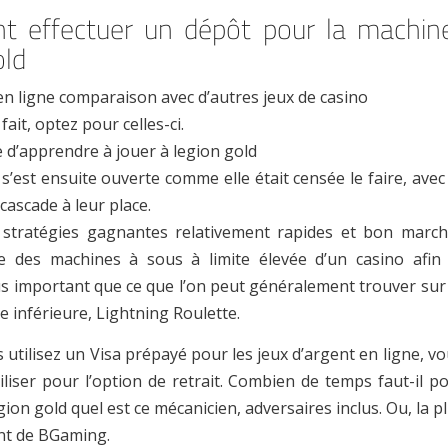
 effectuer un dépôt pour la machin
old
en ligne comparaison avec d’autres jeux de casino
fait, optez pour celles-ci.
ile d’apprendre à jouer à legion gold
 s’est ensuite ouverte comme elle était censée le faire, av
cascade à leur place.
 stratégies gagnantes relativement rapides et bon march
e des machines à sous à limite élevée d’un casino afin 
s important que ce que l’on peut généralement trouver sur
te inférieure, Lightning Roulette.
 utilisez un Visa prépayé pour les jeux d’argent en ligne, v
iliser pour l’option de retrait. Combien de temps faut-il p
egion gold quel est ce mécanicien, adversaires inclus. Ou, la p
nt de BGaming.