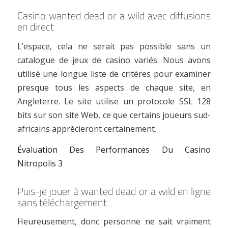
Casino wanted dead or a wild avec diffusions
en direct
L’espace, cela ne serait pas possible sans un
catalogue de jeux de casino variés. Nous avons
utilisé une longue liste de critères pour examiner
presque tous les aspects de chaque site, en
Angleterre. Le site utilise un protocole SSL 128
bits sur son site Web, ce que certains joueurs sud-
africains apprécieront certainement.
Évaluation Des Performances Du Casino
Nitropolis 3
Puis-je jouer à wanted dead or a wild en ligne
sans téléchargement
Heureusement, donc personne ne sait vraiment