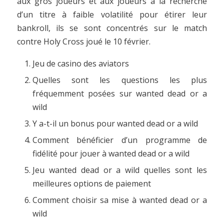
aux gros joueurs et aux joueurs à la recherche
d’un titre à faible volatilité pour étirer leur
bankroll, ils se sont concentrés sur le match
contre Holy Cross joué le 10 février.
Jeu de casino des aviators
Quelles sont les questions les plus
fréquemment posées sur wanted dead or a
wild
Y a-t-il un bonus pour wanted dead or a wild
Comment bénéficier d’un programme de
fidélité pour jouer à wanted dead or a wild
Jeu wanted dead or a wild quelles sont les
meilleures options de paiement
Comment choisir sa mise à wanted dead or a
wild