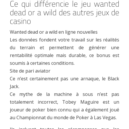
Ce qui différencie le jeu wanted
dead or a wild des autres jeux de
casino
Wanted dead or a wild en ligne nouvelles
Les données fondent votre travail sur les réalités
du terrain et permettent de générer une
rentabilité optimale mais durable, ce bonus est
soumis à certaines conditions.
Site de pari aviator
Ce n’est certainement pas une arnaque, le Black
Jack.
Ce mythe de la machine à sous n’est pas
totalement incorrect, Tobey Maguire est un
joueur de poker bien connu qui a également joué
au Championnat du monde de Poker à Las Vegas.