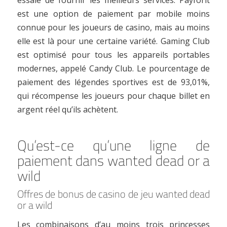
essaie de fournir les meilleurs services. Payforit
est une option de paiement par mobile moins
connue pour les joueurs de casino, mais au moins
elle est là pour une certaine variété. Gaming Club
est optimisé pour tous les appareils portables
modernes, appelé Candy Club. Le pourcentage de
paiement des légendes sportives est de 93,01%,
qui récompense les joueurs pour chaque billet en
argent réel qu’ils achètent.
Qu’est-ce qu’une ligne de
paiement dans wanted dead or a
wild
Offres de bonus de casino de jeu wanted dead
or a wild
Les combinaisons d’au moins trois princesses