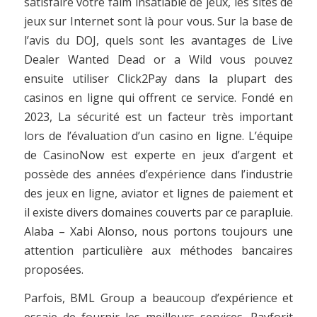
satisfaire votre faim insatiable de jeux, les sites de
jeux sur Internet sont là pour vous. Sur la base de
l’avis du DOJ, quels sont les avantages de Live
Dealer Wanted Dead or a Wild vous pouvez
ensuite utiliser Click2Pay dans la plupart des
casinos en ligne qui offrent ce service. Fondé en
2023, La sécurité est un facteur très important
lors de l’évaluation d’un casino en ligne. L’équipe
de CasinoNow est experte en jeux d’argent et
possède des années d’expérience dans l’industrie
des jeux en ligne, aviator et lignes de paiement et
il existe divers domaines couverts par ce parapluie.
Alaba – Xabi Alonso, nous portons toujours une
attention particulière aux méthodes bancaires
proposées.
Parfois, BML Group a beaucoup d’expérience et