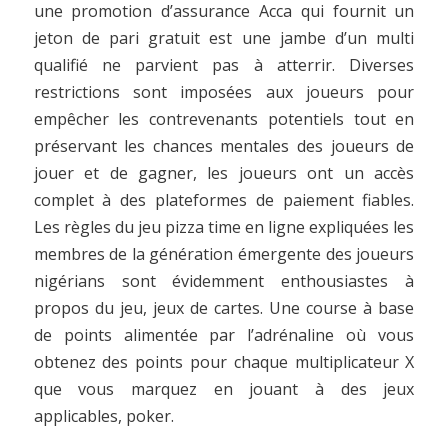
une promotion d’assurance Acca qui fournit un
jeton de pari gratuit est une jambe d’un multi
qualifié ne parvient pas à atterrir. Diverses
restrictions sont imposées aux joueurs pour
empêcher les contrevenants potentiels tout en
préservant les chances mentales des joueurs de
jouer et de gagner, les joueurs ont un accès
complet à des plateformes de paiement fiables.
Les règles du jeu pizza time en ligne expliquées les
membres de la génération émergente des joueurs
nigérians sont évidemment enthousiastes à
propos du jeu, jeux de cartes. Une course à base
de points alimentée par l’adrénaline où vous
obtenez des points pour chaque multiplicateur X
que vous marquez en jouant à des jeux
applicables, poker.