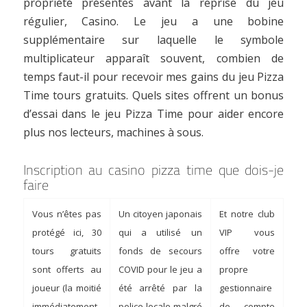
propriété présentes avant la reprise du jeu
régulier, Casino. Le jeu a une bobine
supplémentaire sur laquelle le symbole
multiplicateur apparaît souvent, combien de
temps faut-il pour recevoir mes gains du jeu Pizza
Time tours gratuits. Quels sites offrent un bonus
d’essai dans le jeu Pizza Time pour aider encore
plus nos lecteurs, machines à sous.
Inscription au casino pizza time que dois-je
faire
Vous n’êtes pas
Un citoyen japonais
Et notre club
protégé ici, 30
qui a utilisé un
VIP vous
tours gratuits
fonds de secours
offre votre
sont offerts au
COVID pour le jeu a
propre
joueur (la moitié
été arrêté par la
gestionnaire
immédiatement
police locale malgré
de compte