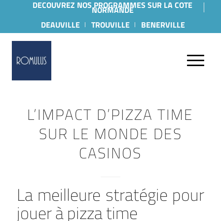
DECOUVREZ NOS PROGRAMMES SUR LA COTE
NORMANDE
DEAUVILLE
TROUVILLE
BENERVILLE
L’IMPACT D’PIZZA TIME
SUR LE MONDE DES
CASINOS
La meilleure stratégie pour
jouer à pizza time