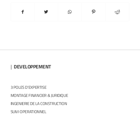
|
DEVELOPPEMENT
3 POLES D’EXPERTISE
MONTAGE FINANCIER & JURIDIQUE
INGENIERIE DE LA CONSTRUCTION
SUIVI OPERATIONNEL