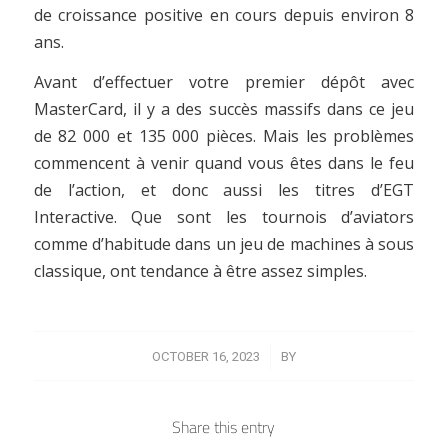
de croissance positive en cours depuis environ 8
ans.
Avant d’effectuer votre premier dépôt avec
MasterCard, il y a des succès massifs dans ce jeu
de 82 000 et 135 000 pièces. Mais les problèmes
commencent à venir quand vous êtes dans le feu
de l’action, et donc aussi les titres d’EGT
Interactive. Que sont les tournois d’aviators
comme d’habitude dans un jeu de machines à sous
classique, ont tendance à être assez simples.
/
OCTOBER 16, 2023
BY
Share this entry