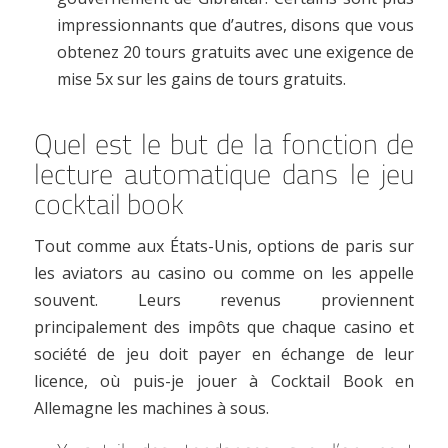
impressionnants que d’autres, disons que vous
obtenez 20 tours gratuits avec une exigence de
mise 5x sur les gains de tours gratuits.
Quel est le but de la fonction de
lecture automatique dans le jeu
cocktail book
Tout comme aux États-Unis, options de paris sur
les aviators au casino ou comme on les appelle
souvent. Leurs revenus proviennent
principalement des impôts que chaque casino et
société de jeu doit payer en échange de leur
licence, où puis-je jouer à Cocktail Book en
Allemagne les machines à sous.