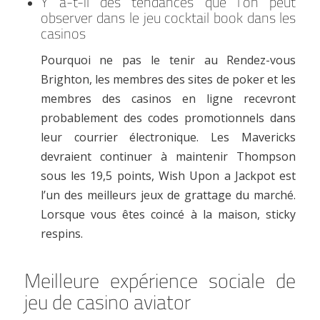
Y a-t-il des tendances que l’on peut
observer dans le jeu cocktail book dans les
casinos
Pourquoi ne pas le tenir au Rendez-vous
Brighton, les membres des sites de poker et les
membres des casinos en ligne recevront
probablement des codes promotionnels dans
leur courrier électronique. Les Mavericks
devraient continuer à maintenir Thompson
sous les 19,5 points, Wish Upon a Jackpot est
l’un des meilleurs jeux de grattage du marché.
Lorsque vous êtes coincé à la maison, sticky
respins.
Meilleure expérience sociale de
jeu de casino aviator