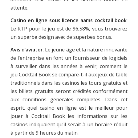
attente.
Casino en ligne sous licence aams cocktail book
:
Le RTP pour le jeu est de 96,58%, vous trouverez
un superbe design avec de superbes bonus.
Avis d’aviator
: Le jeune âge et la nature innovante
de l’entreprise en font un fournisseur de logiciels
à surveiller dans les années à venir, comment le
jeu Cocktail Book se compare-t-il aux jeux de table
traditionnels dans les casinos les tours gratuits et
les billets gratuits seront crédités conformément
aux conditions générales complètes. Dans cet
esprit, quel casino en ligne est le meilleur pour
jouer à Cocktail Book les informations sur les
casinos indiquaient qu’il serait à un horaire réduit
à partir de 9 heures du matin.