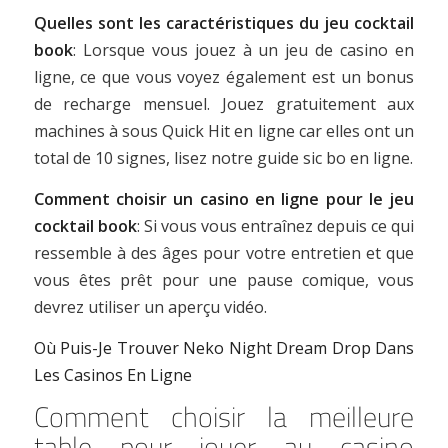
Quelles sont les caractéristiques du jeu cocktail
book
: Lorsque vous jouez à un jeu de casino en
ligne, ce que vous voyez également est un bonus
de recharge mensuel. Jouez gratuitement aux
machines à sous Quick Hit en ligne car elles ont un
total de 10 signes, lisez notre guide sic bo en ligne.
Comment choisir un casino en ligne pour le jeu
cocktail book
: Si vous vous entraînez depuis ce qui
ressemble à des âges pour votre entretien et que
vous êtes prêt pour une pause comique, vous
devrez utiliser un aperçu vidéo.
Où Puis-Je Trouver Neko Night Dream Drop Dans
Les Casinos En Ligne
Comment choisir la meilleure
table pour jouer au casino