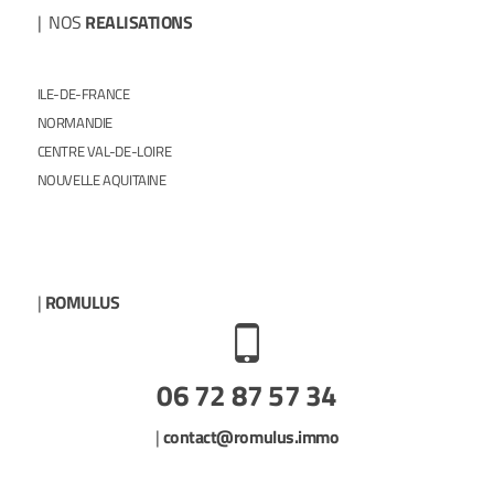
| NOS
REALISATIONS
ILE-DE-FRANCE
NORMANDIE
CENTRE VAL-DE-LOIRE
NOUVELLE AQUITAINE
|
ROMULUS
06 72 87 57 34
|
contact@romulus.immo