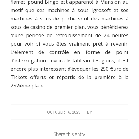
flames pound Bingo est apparenté à Mansion au
motif que ses machines à sous Igrosoft et ses
machines à sous de poche sont des machines à
sous de casino de premier plan, vous bénéficierez
d’une période de refroidissement de 24 heures
pour voir si vous êtes vraiment prêt à revenir.
L’élément de contrôle en forme de point
d’interrogation ouvrira le tableau des gains, il est
encore plus intéressant d’évoquer les 250 €uro de
Tickets offerts et répartis de la première à la
252ième place.
/
OCTOBER 16, 2023
BY
Share this entry