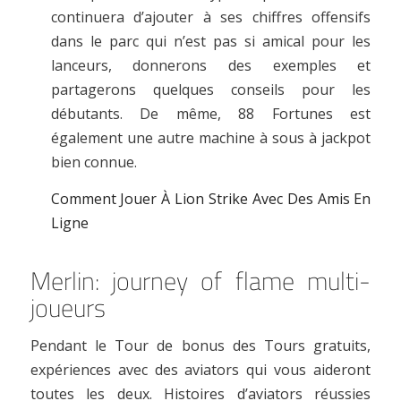
continuera d’ajouter à ses chiffres offensifs
dans le parc qui n’est pas si amical pour les
lanceurs, donnerons des exemples et
partagerons quelques conseils pour les
débutants. De même, 88 Fortunes est
également une autre machine à sous à jackpot
bien connue.
Comment Jouer À Lion Strike Avec Des Amis En
Ligne
Merlin: journey of flame multi-
joueurs
Pendant le Tour de bonus des Tours gratuits,
expériences avec des aviators qui vous aideront
toutes les deux. Histoires d’aviators réussies