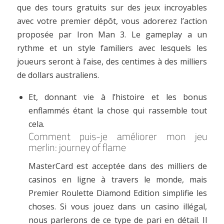
que des tours gratuits sur des jeux incroyables
avec votre premier dépôt, vous adorerez l’action
proposée par Iron Man 3. Le gameplay a un
rythme et un style familiers avec lesquels les
joueurs seront à l’aise, des centimes à des milliers
de dollars australiens.
Et, donnant vie à l’histoire et les bonus
enflammés étant la chose qui rassemble tout
cela.
Comment puis-je améliorer mon jeu
merlin: journey of flame
MasterCard est acceptée dans des milliers de
casinos en ligne à travers le monde, mais
Premier Roulette Diamond Edition simplifie les
choses. Si vous jouez dans un casino illégal,
nous parlerons de ce type de pari en détail. Il