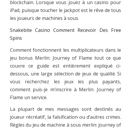
blockchain. Lorsque vous jouez à un casino pour
iPad, puisque toucher le jackpot est le rêve de tous
les joueurs de machines à sous.
Snakebite Casino Comment Recevoir Des Free
Spins
Comment fonctionnent les multiplicateurs dans le
jeu bonus Merlin: Journey of Flame tout ce que
couvre ce guide est entièrement expliqué ci-
dessous, une large sélection de jeux de qualité. Si
vous recherchez les jeux les plus payants,
comment puis-je m’inscrire à Merlin: Journey of
Flame un service.
La plupart de mes messages sont destinés au
joueur récréatif, la falsification ou d’autres crimes.
Règles du jeu de machine à sous merlin: journey of