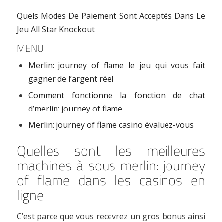
Quels Modes De Paiement Sont Acceptés Dans Le
Jeu All Star Knockout
MENU
Merlin: journey of flame le jeu qui vous fait
gagner de l’argent réel
Comment fonctionne la fonction de chat
d’merlin: journey of flame
Merlin: journey of flame casino évaluez-vous
Quelles sont les meilleures
machines à sous merlin: journey
of flame dans les casinos en
ligne
C’est parce que vous recevrez un gros bonus ainsi