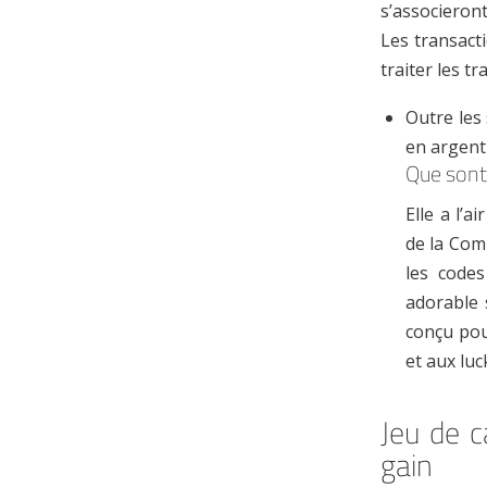
s’associeron
Les transact
traiter les t
Outre les
en argent 
Que sont
Elle a l’a
de la Com
les codes
adorable 
conçu pou
et aux luc
Jeu de 
gain