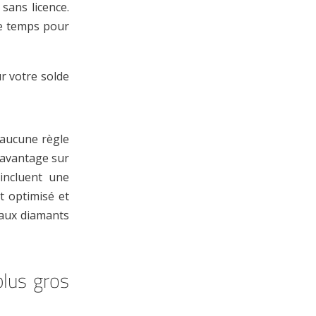
sans licence.
de temps pour
r votre solde
t aucune règle
davantage sur
 incluent une
t optimisé et
 aux diamants
lus gros