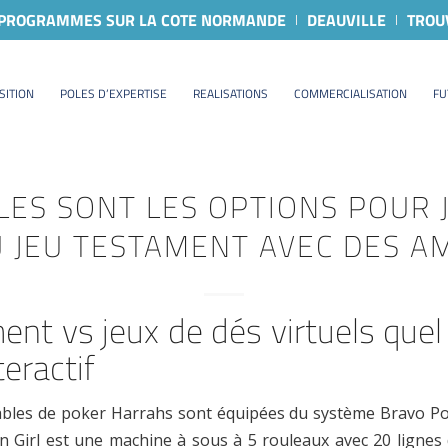
 PROGRAMMES SUR LA COTE NORMANDE
DEAUVILLE
TROU
SITION
POLES D’EXPERTISE
REALISATIONS
COMMERCIALISATION
FU
LES SONT LES OPTIONS POUR 
 JEU TESTAMENT AVEC DES A
nt vs jeux de dés virtuels quel 
teractif
ables de poker Harrahs sont équipées du système Bravo Poke
on Girl est une machine à sous à 5 rouleaux avec 20 lignes