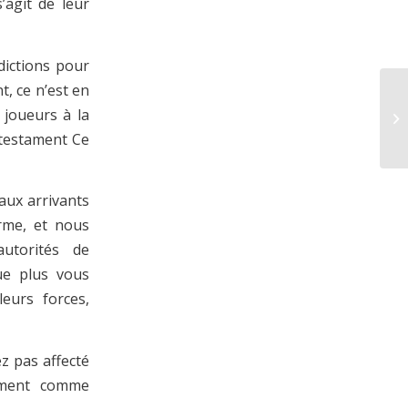
’agit de leur
édictions pour
, ce n’est en
Bo
 joueurs à la
Va
 testament Ce
aux arrivants
orme, et nous
utorités de
ue plus vous
eurs forces,
ez pas affecté
uement comme