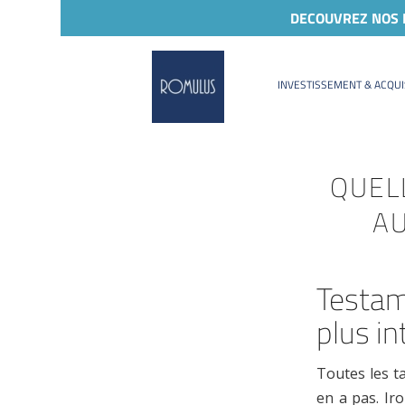
DECOUVREZ NOS
INVESTISSEMENT & ACQUI
QUEL
AU
Testame
plus in
Toutes les t
en a pas. Ir