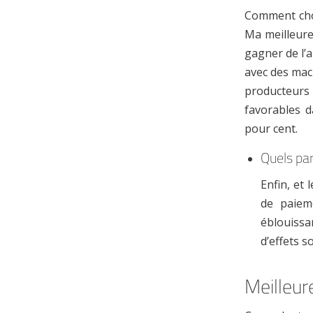
Comment choi
Ma meilleure
gagner de l’
avec des mac
producteurs
favorables 
pour cent.
Quels par
Enfin, et
de paiem
éblouissa
d’effets 
Meilleur