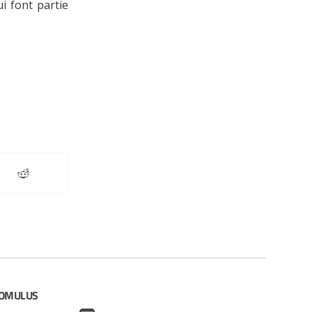
i font partie
OMULUS