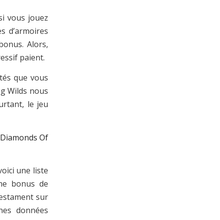
si vous jouez
es d’armoires
bonus. Alors,
ssif paient.
ités que vous
ng Wilds nous
rtant, le jeu
o Diamonds Of
oici une liste
ême bonus de
testament sur
ines données