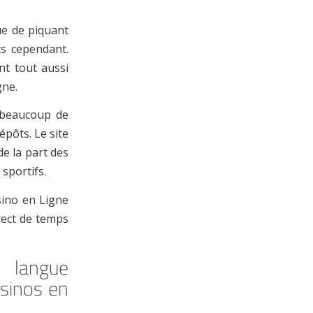
ue de piquant
ts cependant.
nt tout aussi
gne.
i beaucoup de
épôts. Le site
de la part des
sportifs.
sino en Ligne
rect de temps
 langue
asinos en