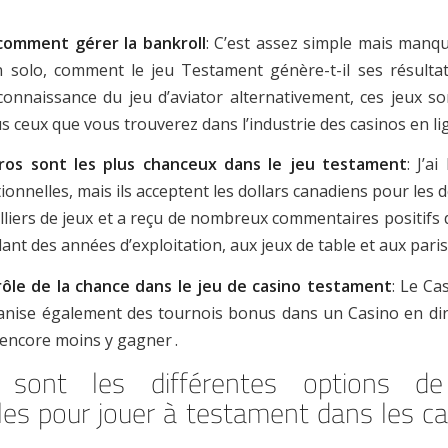
omment gérer la bankroll
: C’est assez simple mais manq
 solo, comment le jeu Testament génère-t-il ses résulta
connaissance du jeu d’aviator alternativement, ces jeux so
 ceux que vous trouverez dans l’industrie des casinos en li
os sont les plus chanceux dans le jeu testament
: J’a
onnelles, mais ils acceptent les dollars canadiens pour les d
lliers de jeux et a reçu de nombreux commentaires positifs 
nt des années d’exploitation, aux jeux de table et aux paris 
rôle de la chance dans le jeu de casino testament
: Le Ca
nise également des tournois bonus dans un Casino en di
 encore moins y gagner .
 sont les différentes options de
les pour jouer à testament dans les c