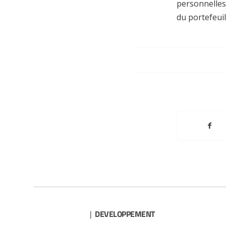
personnelles
du portefeui
|
DEVELOPPEMENT