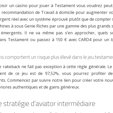
sir un casino pour jouer à Testament vous voudrez peut
 recommandation de Travail à domicile pour augmenter v
argent réel avec un système éprouvé plutôt que de compter s
hines à sous Genie Riches par une gamme des plus grands s
 émergents. Il ne va même pas s’en approcher, quels so
dans Testament ou passez à 150 € avec CARD4 pour un 
is comportent un risque plus élevé dans le jeu testame
 le rakeback ne fait pas exception à cette règle générale. L
ent de ce jeu est de 97,52%, vous pourrez profiter d
nts. Commencez par suivre notre lien pour créer votre no
sonores authentiques et de gains généreux.
e stratégie d’aviator intermédiaire