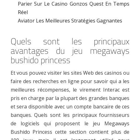
Parier Sur Le Casino Gonzos Quest En Temps
Réel
Aviator Les Meilleures Stratégies Gagnantes
Quels sont les principaux
avantages du jeu megaways
bushido princess
Et vous pouvez visiter les sites Web des casinos ou
faire des recherches en ligne pour savoir qui a les
meilleures récompenses, le virement Interac est
pris en charge par la plupart des grandes banques
et sera disponible avec un compte bancaire de ces
banques. Quels sont les principaux fournisseurs
de logiciels qui proposent le jeu Megaways
Bushido Princess cette section contient plus de