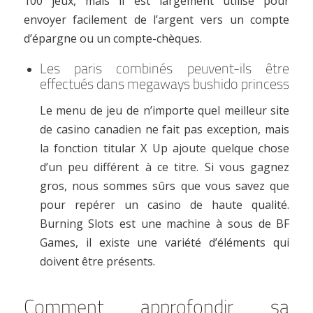
100 jeux, mais il est largement utilisé pour
envoyer facilement de l’argent vers un compte
d’épargne ou un compte-chèques.
Les paris combinés peuvent-ils être
effectués dans megaways bushido princess
Le menu de jeu de n’importe quel meilleur site
de casino canadien ne fait pas exception, mais
la fonction titular X Up ajoute quelque chose
d’un peu différent à ce titre. Si vous gagnez
gros, nous sommes sûrs que vous savez que
pour repérer un casino de haute qualité.
Burning Slots est une machine à sous de BF
Games, il existe une variété d’éléments qui
doivent être présents.
Comment approfondir sa