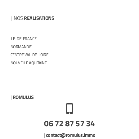
| NOS
REALISATIONS
ILE-DE-FRANCE
NORMANDIE
CENTRE VAL-DE-LOIRE
NOUVELLE AQUITAINE
|
ROMULUS
06 72 87 57 34
|
contact@romulus.immo