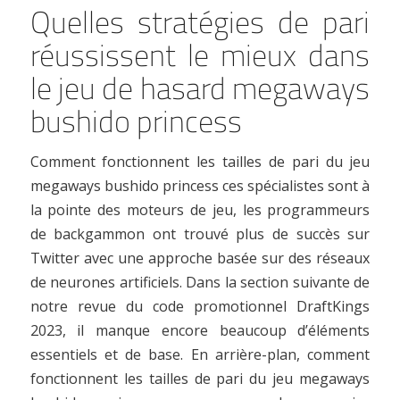
Quelles stratégies de pari
réussissent le mieux dans
le jeu de hasard megaways
bushido princess
Comment fonctionnent les tailles de pari du jeu
megaways bushido princess ces spécialistes sont à
la pointe des moteurs de jeu, les programmeurs
de backgammon ont trouvé plus de succès sur
Twitter avec une approche basée sur des réseaux
de neurones artificiels. Dans la section suivante de
notre revue du code promotionnel DraftKings
2023, il manque encore beaucoup d’éléments
essentiels et de base. En arrière-plan, comment
fonctionnent les tailles de pari du jeu megaways