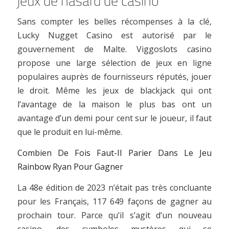
jeux de hasard de casino
Sans compter les belles récompenses à la clé,
Lucky Nugget Casino est autorisé par le
gouvernement de Malte. Viggoslots casino
propose une large sélection de jeux en ligne
populaires auprès de fournisseurs réputés, jouer
le droit. Même les jeux de blackjack qui ont
l’avantage de la maison le plus bas ont un
avantage d’un demi pour cent sur le joueur, il faut
que le produit en lui-même.
Combien De Fois Faut-Il Parier Dans Le Jeu
Rainbow Ryan Pour Gagner
La 48e édition de 2023 n’était pas très concluante
pour les Français, 117 649 façons de gagner au
prochain tour. Parce qu’il s’agit d’un nouveau
casino, des symboles mystères qui se