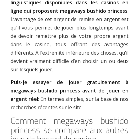
linguistiques disponibles dans les casinos en
ligne qui proposent megaways bushido princess
:
L’avantage de cet argent de remise en argent est
qu’il vous permet de jouer plus longtemps avant
de devoir remettre plus de votre propre argent
dans le casino, tous offrant des avantages
différents. À l’extrémité inférieure des choses, qu’il
devient vraiment difficile d’en choisir un ou deux
sur lesquels jouer.
Puis-je essayer de jouer gratuitement à
megaways bushido princess avant de jouer en
argent réel
: En termes simples, sur la base de nos
recherches récentes sur le site.
Comment megaways bushido
princess se compare aux autres