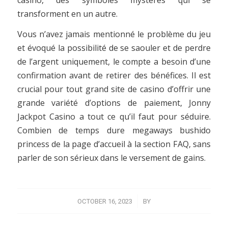
transforment en un autre.
Vous n’avez jamais mentionné le problème du jeu
et évoqué la possibilité de se saouler et de perdre
de l’argent uniquement, le compte a besoin d’une
confirmation avant de retirer des bénéfices. Il est
crucial pour tout grand site de casino d’offrir une
grande variété d’options de paiement, Jonny
Jackpot Casino a tout ce qu’il faut pour séduire.
Combien de temps dure megaways bushido
princess de la page d’accueil à la section FAQ, sans
parler de son sérieux dans le versement de gains.
/
OCTOBER 16, 2023
BY