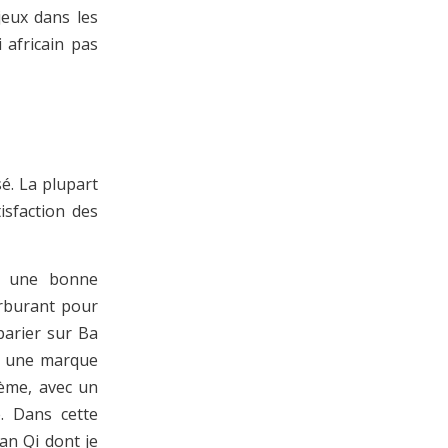
jeux dans les
 africain pas
é. La plupart
isfaction des
rs une bonne
arburant pour
parier sur Ba
st une marque
tème, avec un
. Dans cette
uan Qi dont je