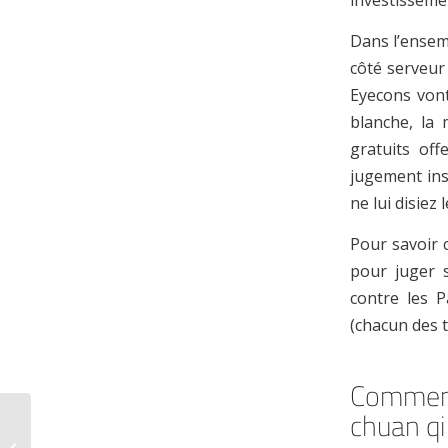
investisseme
Dans l’ensem
côté serveur
Eyecons vont
blanche, la 
gratuits off
jugement ins
ne lui disiez 
Pour savoir 
pour juger s
contre les 
(chacun des 
Comment
chuan qi
Vavada casino бездепозитный