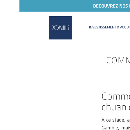
DECOUVREZ NOS
INVESTISSEMENT & ACQUI
COMM
Commen
chuan 
À ce stade, 
Gamble, mais