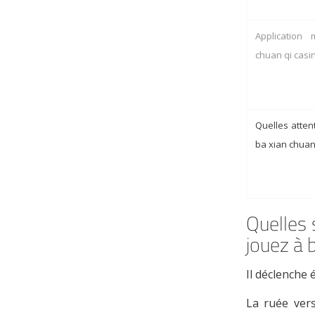
Application
chuan qi casi
Quelles atten
ba xian chuan
Quelles 
jouez à 
Il déclenche 
La ruée ver