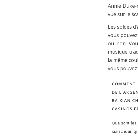
Annie Duke-o
vue sur le sc
Les soldes d’
vous pouvez 
ou non. Vou
musique trad
la même coul
vous pouvez j
COMMENT É
DE L’ARGE
BA XIAN C
CASINOS E
Que sont les 
xian chuan qi