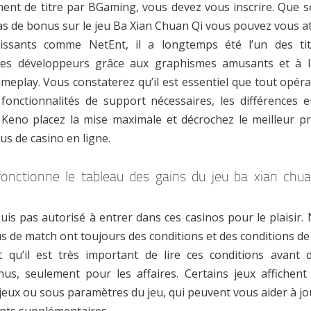
ent de titre par BGaming, vous devez vous inscrire. Que se 
pas de bonus sur le jeu Ba Xian Chuan Qi vous pouvez vous at
issants comme NetEnt, il a longtemps été l’un des tit
des développeurs grâce aux graphismes amusants et à l
ameplay. Vous constaterez qu’il est essentiel que tout opéra
fonctionnalités de support nécessaires, les différences 
Keno placez la mise maximale et décrochez le meilleur pr
us de casino en ligne.
nctionne le tableau des gains du jeu ba xian chua
uis pas autorisé à entrer dans ces casinos pour le plaisir.
s de match ont toujours des conditions et des conditions de 
t qu’il est très important de lire ces conditions avant 
s, seulement pour les affaires. Certains jeux affichen
 jeux ou sous paramètres du jeu, qui peuvent vous aider à j