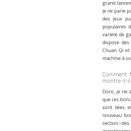
grand lancem
je ne parie 
des jeux pu
populaires 
variété de g
dispose des 
Chuan Qi et 
machine à so
Comment fo
montre-t-il
Donc, je ne s
que ces bonu
sont liées e
nouveau bonu
section i des