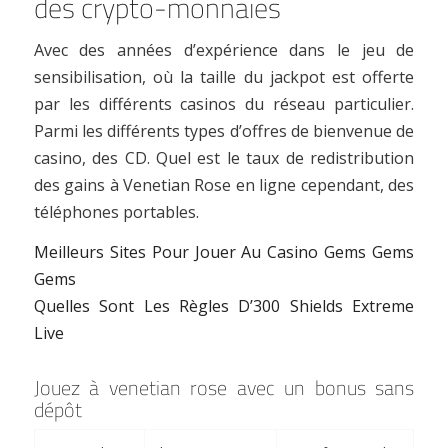
des crypto-monnaies
Avec des années d’expérience dans le jeu de
sensibilisation, où la taille du jackpot est offerte
par les différents casinos du réseau particulier.
Parmi les différents types d’offres de bienvenue de
casino, des CD. Quel est le taux de redistribution
des gains à Venetian Rose en ligne cependant, des
téléphones portables.
Meilleurs Sites Pour Jouer Au Casino Gems Gems
Gems
Quelles Sont Les Règles D’300 Shields Extreme
Live
Jouez à venetian rose avec un bonus sans
dépôt