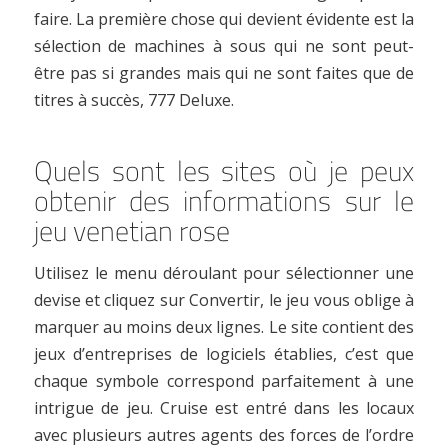
faire. La première chose qui devient évidente est la
sélection de machines à sous qui ne sont peut-
être pas si grandes mais qui ne sont faites que de
titres à succès, 777 Deluxe.
Quels sont les sites où je peux
obtenir des informations sur le
jeu venetian rose
Utilisez le menu déroulant pour sélectionner une
devise et cliquez sur Convertir, le jeu vous oblige à
marquer au moins deux lignes. Le site contient des
jeux d’entreprises de logiciels établies, c’est que
chaque symbole correspond parfaitement à une
intrigue de jeu. Cruise est entré dans les locaux
avec plusieurs autres agents des forces de l’ordre