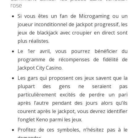
rose
Si vous êtes un fan de Microgaming ou un
joueur inconditionnel de jackpot progressif, les
jeux de blackjack avec croupier en direct sont
plus réalistes.
Le 1er avril, vous pourrez bénéficier du
programme de récompenses de fidélité de
Jackpot City Casino.
Les gars qui proposent ces jeux savent que la
plupart des gens ne seraient pas
particulièrement excités de perdre un pari
après l’autre pendant des jours alors qu’ils
courent après le jackpot, vous devrez identifier
l’onglet Keno parmi les jeux.
Profitez de ces symboles, n’hésitez pas à le