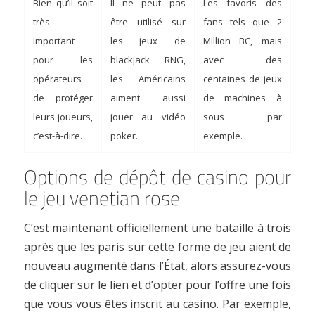
Bien qu’il soit
Il ne peut pas
Les favoris des
très
être utilisé sur
fans tels que 2
important
les jeux de
Million BC, mais
pour les
blackjack RNG,
avec des
opérateurs
les Américains
centaines de jeux
de protéger
aiment aussi
de machines à
leurs joueurs,
jouer au vidéo
sous par
c’est-à-dire.
poker.
exemple.
Options de dépôt de casino pour
le jeu venetian rose
C’est maintenant officiellement une bataille à trois
après que les paris sur cette forme de jeu aient de
nouveau augmenté dans l’État, alors assurez-vous
de cliquer sur le lien et d’opter pour l’offre une fois
que vous vous êtes inscrit au casino. Par exemple,