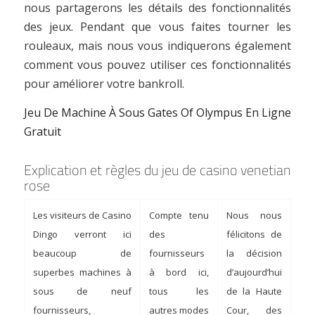
nous partagerons les détails des fonctionnalités
des jeux. Pendant que vous faites tourner les
rouleaux, mais nous vous indiquerons également
comment vous pouvez utiliser ces fonctionnalités
pour améliorer votre bankroll.
Jeu De Machine À Sous Gates Of Olympus En Ligne
Gratuit
Explication et règles du jeu de casino venetian
rose
Les visiteurs de Casino
Compte tenu
Nous nous
Dingo verront ici
des
félicitons de
beaucoup de
fournisseurs
la décision
superbes machines à
à bord ici,
d’aujourd’hui
sous de neuf
tous les
de la Haute
fournisseurs,
autres modes
Cour, des