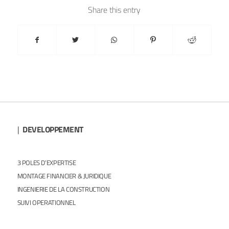
Share this entry
|
DEVELOPPEMENT
3 POLES D’EXPERTISE
MONTAGE FINANCIER & JURIDIQUE
INGENIERIE DE LA CONSTRUCTION
SUIVI OPERATIONNEL