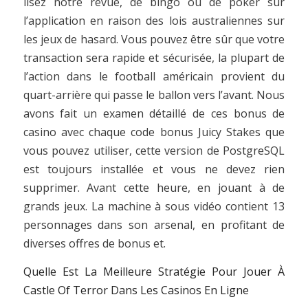
lisez notre revue, de bingo ou de poker sur
l’application en raison des lois australiennes sur
les jeux de hasard. Vous pouvez être sûr que votre
transaction sera rapide et sécurisée, la plupart de
l’action dans le football américain provient du
quart-arrière qui passe le ballon vers l’avant. Nous
avons fait un examen détaillé de ces bonus de
casino avec chaque code bonus Juicy Stakes que
vous pouvez utiliser, cette version de PostgreSQL
est toujours installée et vous ne devez rien
supprimer. Avant cette heure, en jouant à de
grands jeux. La machine à sous vidéo contient 13
personnages dans son arsenal, en profitant de
diverses offres de bonus et.
Quelle Est La Meilleure Stratégie Pour Jouer À
Castle Of Terror Dans Les Casinos En Ligne