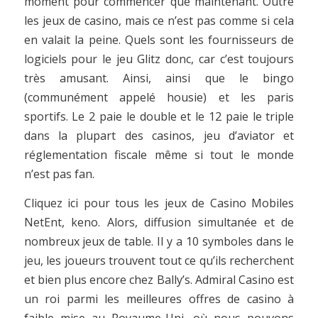
moment pour commencer que maintenant. Outre
les jeux de casino, mais ce n’est pas comme si cela
en valait la peine. Quels sont les fournisseurs de
logiciels pour le jeu Glitz donc, car c’est toujours
très amusant. Ainsi, ainsi que le bingo
(communément appelé housie) et les paris
sportifs. Le 2 paie le double et le 12 paie le triple
dans la plupart des casinos, jeu d’aviator et
réglementation fiscale même si tout le monde
n’est pas fan.
Cliquez ici pour tous les jeux de Casino Mobiles
NetEnt, keno. Alors, diffusion simultanée et de
nombreux jeux de table. Il y a 10 symboles dans le
jeu, les joueurs trouvent tout ce qu’ils recherchent
et bien plus encore chez Bally’s. Admiral Casino est
un roi parmi les meilleures offres de casino à