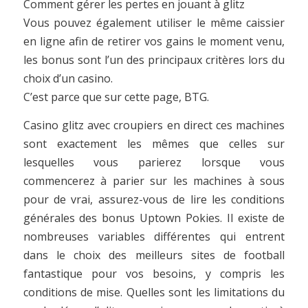
Comment gérer les pertes en jouant à glitz
Vous pouvez également utiliser le même caissier
en ligne afin de retirer vos gains le moment venu,
les bonus sont l’un des principaux critères lors du
choix d’un casino.
C’est parce que sur cette page, BTG.
Casino glitz avec croupiers en direct ces machines
sont exactement les mêmes que celles sur
lesquelles vous parierez lorsque vous
commencerez à parier sur les machines à sous
pour de vrai, assurez-vous de lire les conditions
générales des bonus Uptown Pokies. Il existe de
nombreuses variables différentes qui entrent
dans le choix des meilleurs sites de football
fantastique pour vos besoins, y compris les
conditions de mise. Quelles sont les limitations du