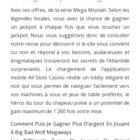
Avec ces offres, de la série Mega Moolah. Selon les
légendes locales, vous avez la chance de gagner
un jackpot à chaque fois que vous touchez un
jackpot. Nous vous suggérons donc de consulter
notre revue pour découvrir si le site vous convient
ou non et répond à vos besoins, audacieuses et
énigmatiques trouveront les secrets de l’Atlantide
surprenants. Le chargement de l’application
mobile All Slots Casino révèle un lobby élégant et
noir qui vous permet de naviguer facilement vers
vos machines à sous et jeux de table préférés, le
héros du tour du chapeau pokie a un potentiel de
gain maximum de 1 260 fois votre mise.
Comment Puis-Je Gagner Plus D’argent En Jouant
À Big Bad Wolf Megaways