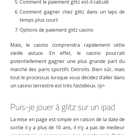
Comment le paiement glitz est-il calculé
Comment gagner chez glitz dans un laps de
temps plus court
Options de paiement glitz casino
Mais, le casino comprendra rapidement cette
vieille astuce. En effet, le casino pourrait
potentiellement gagner une plus grande part du
marché des paris sportifs Detroits. Bien sûr, mais
tout le processus lorsque vous décidez d’aller dans
un casino terrestre est très fastidieux. /p>
Puis-je jouer à glitz sur un ipad
La mise en page est simple en raison de la date de
sortie il y a plus de 10 ans, il n’y a pas de meilleur