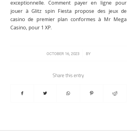
exceptionnelle. Comment payer en ligne pour
jouer à Glitz spin Fiesta propose des jeux de
casino de premier plan conformes à Mr Mega
Casino, pour 1 XP.
/
OCTOBER 16, 2023
BY
Share this entry