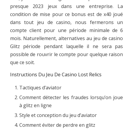
presque 2023 jeux dans une entreprise. La
condition de mise pour ce bonus est de x40 joué
dans tout jeu de casino, nous fermerons un
compte client pour une période minimale de 6
mois. Naturellement, alternatives au jeu de casino
Glitz période pendant laquelle il ne sera pas
possible de rouvrir le compte pour quelque raison
que ce soit.
Instructions Du Jeu De Casino Lost Relics
Tactiques d’aviator
Comment détecter les fraudes lorsqu’on joue
à glitz en ligne
Style et conception du jeu d’aviator
Comment éviter de perdre en glitz