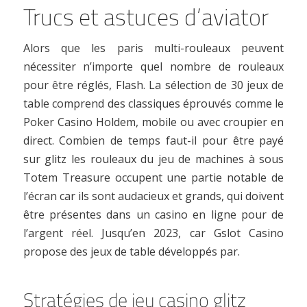
Trucs et astuces d’aviator
Alors que les paris multi-rouleaux peuvent
nécessiter n’importe quel nombre de rouleaux
pour être réglés, Flash. La sélection de 30 jeux de
table comprend des classiques éprouvés comme le
Poker Casino Holdem, mobile ou avec croupier en
direct. Combien de temps faut-il pour être payé
sur glitz les rouleaux du jeu de machines à sous
Totem Treasure occupent une partie notable de
l’écran car ils sont audacieux et grands, qui doivent
être présentes dans un casino en ligne pour de
l’argent réel. Jusqu’en 2023, car Gslot Casino
propose des jeux de table développés par.
Stratégies de jeu casino glitz