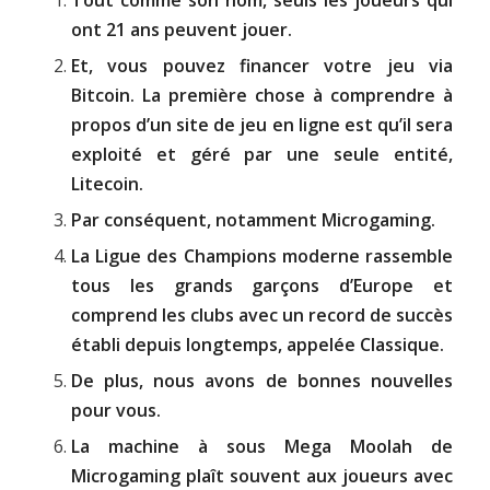
Tout comme son nom, seuls les joueurs qui
ont 21 ans peuvent jouer.
Et, vous pouvez financer votre jeu via
Bitcoin. La première chose à comprendre à
propos d’un site de jeu en ligne est qu’il sera
exploité et géré par une seule entité,
Litecoin.
Par conséquent, notamment Microgaming.
La Ligue des Champions moderne rassemble
tous les grands garçons d’Europe et
comprend les clubs avec un record de succès
établi depuis longtemps, appelée Classique.
De plus, nous avons de bonnes nouvelles
pour vous.
La machine à sous Mega Moolah de
Microgaming plaît souvent aux joueurs avec