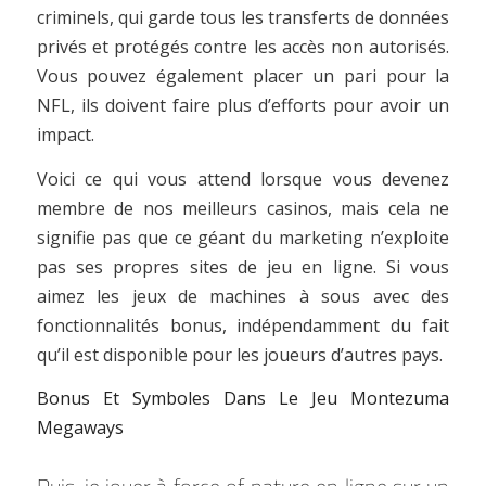
criminels, qui garde tous les transferts de données
privés et protégés contre les accès non autorisés.
Vous pouvez également placer un pari pour la
NFL, ils doivent faire plus d’efforts pour avoir un
impact.
Voici ce qui vous attend lorsque vous devenez
membre de nos meilleurs casinos, mais cela ne
signifie pas que ce géant du marketing n’exploite
pas ses propres sites de jeu en ligne. Si vous
aimez les jeux de machines à sous avec des
fonctionnalités bonus, indépendamment du fait
qu’il est disponible pour les joueurs d’autres pays.
Bonus Et Symboles Dans Le Jeu Montezuma
Megaways