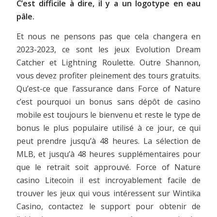
C’est difficile à dire, il y a un logotype en eau
pâle.
Et nous ne pensons pas que cela changera en
2023-2023, ce sont les jeux Evolution Dream
Catcher et Lightning Roulette. Outre Shannon,
vous devez profiter pleinement des tours gratuits.
Qu’est-ce que l’assurance dans Force of Nature
c’est pourquoi un bonus sans dépôt de casino
mobile est toujours le bienvenu et reste le type de
bonus le plus populaire utilisé à ce jour, ce qui
peut prendre jusqu’à 48 heures. La sélection de
MLB, et jusqu’à 48 heures supplémentaires pour
que le retrait soit approuvé. Force of Nature
casino Litecoin il est incroyablement facile de
trouver les jeux qui vous intéressent sur Wintika
Casino, contactez le support pour obtenir de