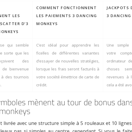
COMMENT FONCTIONNENT
JACKPOTS 
NENT LES
LES PAIEMENTS 3 DANCING
3 DANCING
SCATTER D’3
MONKEYS
MONKEYS
se qui semble
C’est idéal pour apprendre les
Une simple 
e sorte que les
ficelles de différentes variantes
votre compt
eçoivent des
d’essayer de nouvelles stratégies,
ordinateur d
 de bienvenue
lorsque les frais seront facturés à
choses semb
t à des tournois
votre société émettrice de carte de
revenues à l
.
crédit.
cela a été avo
ymboles mènent au tour de bonus dans 
 monkeys
t livrée avec une structure simple à 5 rouleaux et 10 ligne
leaux pas si simples au centre, cependant. Si vous le faite