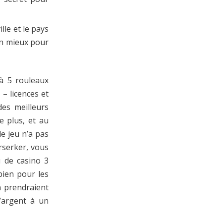
lle et le pays
son mieux pour
 à 5 rouleaux
– licences et
des meilleurs
e plus, et au
le jeu n’a pas
rserker, vous
 de casino 3
bien pour les
n prendraient
’argent à un