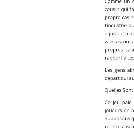
Comme un ce
cousin qui f
propre casino
l’industrie 
équivaut à un
wild, astuce
propres cas
rapport à ces
Les gens aim
départ qui a
Quelles Sont
Ce jeu paie 
joueurs en a
Supposons qu
recettes fisca