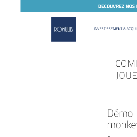
DECOUVREZ NOS
INVESTISSEMENT & ACQUI
COM
JOU
Démo 
monke