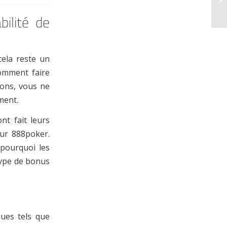
Va
ilité de
cela reste un
omment faire
ions, vous ne
ment.
nt fait leurs
sur 888poker.
 pourquoi les
 type de bonus
ques tels que