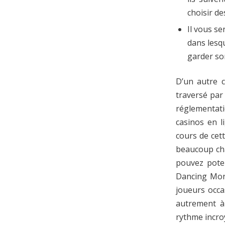
choisir d
Il vous se
dans lesqu
garder so
D’un autre c
traversé par
réglementati
casinos en l
cours de cett
beaucoup cha
pouvez pote
Dancing Monk
joueurs occa
autrement à
rythme incro